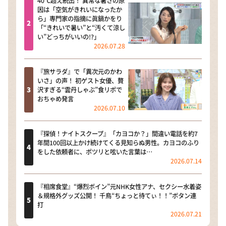
40℃超え続出！ 異常な暑さの原
因は「空気がきれいになったか
ら」専門家の指摘に眞鍋かをり
「“きれいで暑い”と“汚くて涼し
い”どっちがいいの!?」
2026.07.28
『旅サラダ』で「異次元のかわ
いさ」の声！ 初ゲスト女優、贅
沢すぎる“雲丹しゃぶ”食リポで
おちゃめ発言
2026.07.10
『探偵！ナイトスクープ』「カヨコか？」間違い電話を約7
年間100回以上かけ続けてくる見知らぬ男性。カヨコのふり
をした依頼者に、ポツリと呟いた言葉は…
2026.07.14
『相席食堂』“爆烈ボイン”元NHK女性アナ、セクシー水着姿
＆規格外グッズ公開！ 千鳥“ちょっと待てぃ！！”ボタン連
打
2026.07.21