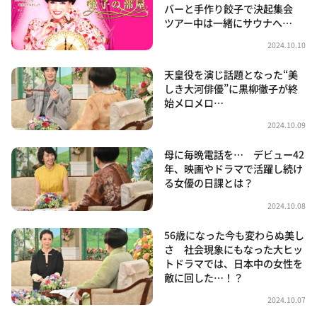
バーと手作り餃子で決起集会
ツアー中は一緒にサウナへ…
2024.10.10
天皇役を演じ話題となった“美
しき大河俳優”に黒柳徹子が終
始メロメロ…
2024.10.09
母に毎晩電話を… デビュー42
年、映画やドラマで活躍し続け
る女優の日課とは？
2024.10.08
56歳になった今も変わらぬ美し
さ 社会現象にもなった大ヒッ
トドラマでは、日本中の女性を
敵に回した…！？
2024.10.07