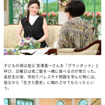
DAIGOも台所 ～きょうの献立 何にする？～
本日はダイアンなり！シーズン２
朝だ！生です旅サラダ
教えて！ニュースライブ 正義のミカタ
ＬＩＦＥ～夢のカタチ～
新婚さんいらっしゃい！
ポツンと一軒家
©テレビ朝日
ザキ山小屋本館
子どもの頃は祖父 宮澤喜一さんを「グランダッド」と
ぺこぱのまるスポ
呼び、日曜日は夜ご飯を一緒に食べるのが常だった。
アナ回覧板
高校生の頃、学校でパレスチナ問題を学んだ時には、
祖父から「生きた歴史」に触れさせてもらったとい
う。