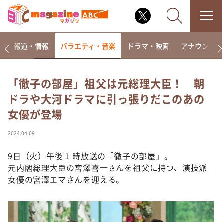
ー
報道・情報
バラエティ・音楽
ドラマ・映画
アナウンサ
「徹子の部屋」祖父は元総理大臣！ 朝
ドラや大河ドラマに引っ張りだこのあの
なるみ・岡村の過ぎるTV
女優が登場
相席食堂
これ余談なんですけど・・・
2024.04.09
～人生密着トークバラエティ！～ やすとものいたっ
て真剣です
9日（火）午後 1 時放送の「徹子の部屋」。
元内閣総理大臣の宮澤喜一さんを祖父に持つ、演技派
探偵！ナイトスクープ
女優の宮澤エマさんを迎える。
news おかえり
河合＆A.B.C-Z塚田×福井アナ「なんでやねん！？」
（news おかえり）