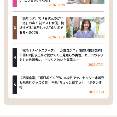
い”どっちがいいの!?」
2026.07.28
『旅サラダ』で「異次元のかわ
いさ」の声！ 初ゲスト女優、贅
沢すぎる“雲丹しゃぶ”食リポで
おちゃめ発言
2026.07.10
『探偵！ナイトスクープ』「カヨコか？」間違い電話を約7
年間100回以上かけ続けてくる見知らぬ男性。カヨコのふり
をした依頼者に、ポツリと呟いた言葉は…
2026.07.14
『相席食堂』“爆烈ボイン”元NHK女性アナ、セクシー水着姿
＆規格外グッズ公開！ 千鳥“ちょっと待てぃ！！”ボタン連
打
2026.07.21