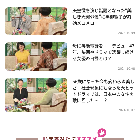
天皇役を演じ話題となった“美
しき大河俳優”に黒柳徹子が終
始メロメロ…
2024.10.09
母に毎晩電話を… デビュー42
年、映画やドラマで活躍し続け
る女優の日課とは？
2024.10.08
56歳になった今も変わらぬ美し
さ 社会現象にもなった大ヒッ
トドラマでは、日本中の女性を
敵に回した…！？
2024.10.07