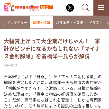
着
インタビュー
報道・情報
バラエティ・音楽
ドラマ・映
大幅賃上げって大企業だけじゃん！ 家
計がピンチになるかもしれない「マイナ
なるみ・岡村の過ぎるTV
ス金利解除」を髙橋洋一氏らが解説
相席食堂
これ余談なんですけど・・・
2024.03.27
～人生密着トークバラエティ！～ やすとものいたっ
て真剣です
日本銀行（以下「日銀」）が「マイナス金利政策」の
解除を決定したことに、髙橋洋一氏ら経済の専門家が
探偵！ナイトスクープ
「判断が早すぎる！」と激怒している。日銀が解除を
news おかえり
決めた理由は、「賃金と物価の好循環を確認したか
河合＆A.B.C-Z塚田×福井アナ「なんでやねん！？」
ら」だが、専門家たちはこれを否定！ しかも専門家
（news おかえり）
たちいわく、この解除によって国民の生活は苦しくな