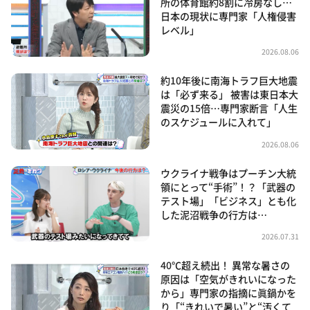
所の体育館約8割に冷房なし…
日本の現状に専門家「人権侵害
レベル」
2026.08.06
約10年後に南海トラフ巨大地震
は「必ず来る」 被害は東日本大
震災の15倍…専門家断言「人生
のスケジュールに入れて」
2026.08.06
ウクライナ戦争はプーチン大統
領にとって“手術”！？「武器の
テスト場」「ビジネス」とも化
した泥沼戦争の行方は…
2026.07.31
40℃超え続出！ 異常な暑さの
原因は「空気がきれいになった
から」専門家の指摘に眞鍋かを
り「“きれいで暑い”と“汚くて