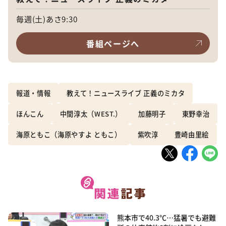
毎週(土)あさ9:30
番組ページへ
報道・情報
教えて！ニュースライブ 正義のミカタ
ほんこん
中間淳太（WEST.）
加藤明子
東野幸治
海原ともこ（海原やすよ ともこ）
紫吹淳
豊崎由里絵
熊本市で40.3℃…猛暑でも避難