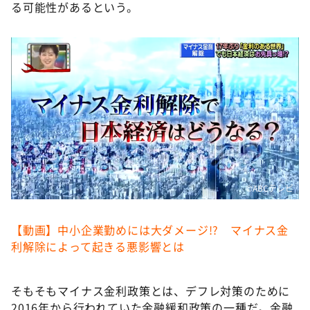
DAIGOも台所 ～きょうの献立 何にする？～
る可能性があるという。
本日はダイアンなり！シーズン２
朝だ！生です旅サラダ
教えて！ニュースライブ 正義のミカタ
ＬＩＦＥ～夢のカタチ～
新婚さんいらっしゃい！
ポツンと一軒家
ザキ山小屋本館
©️ABCテレビ
ぺこぱのまるスポ
アナ回覧板
【動画】中小企業勤めには大ダメージ!? マイナス金
利解除によって起きる悪影響とは
そもそもマイナス金利政策とは、デフレ対策のために
2016年から行われていた金融緩和政策の一種だ。金融