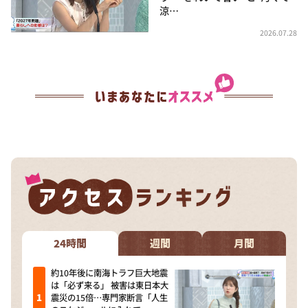
涼…
2026.07.28
24時間
週間
月間
約10年後に南海トラフ巨大地震
は「必ず来る」 被害は東日本大
震災の15倍…専門家断言「人生