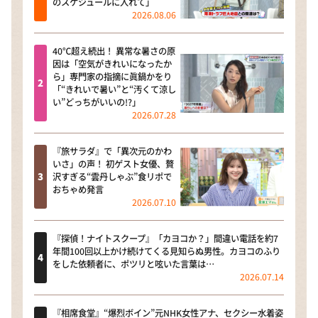
のスケジュールに入れて」
2026.08.06
40℃超え続出！ 異常な暑さの原
因は「空気がきれいになったか
ら」専門家の指摘に眞鍋かをり
「“きれいで暑い”と“汚くて涼し
い”どっちがいいの!?」
2026.07.28
『旅サラダ』で「異次元のかわ
いさ」の声！ 初ゲスト女優、贅
沢すぎる“雲丹しゃぶ”食リポで
おちゃめ発言
2026.07.10
『探偵！ナイトスクープ』「カヨコか？」間違い電話を約7
年間100回以上かけ続けてくる見知らぬ男性。カヨコのふり
をした依頼者に、ポツリと呟いた言葉は…
2026.07.14
『相席食堂』“爆烈ボイン”元NHK女性アナ、セクシー水着姿