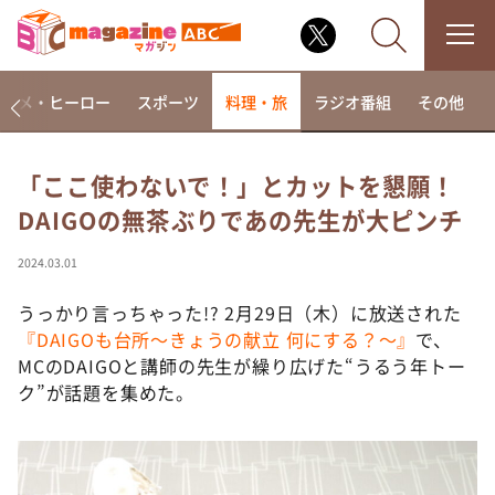
アニメ・ヒーロー
スポーツ
料理・旅
ラジオ番組
その他
「ここ使わないで！」とカットを懇願！
DAIGOの無茶ぶりであの先生が大ピンチ
なるみ・岡村の過ぎるTV
相席食堂
2024.03.01
これ余談なんですけど・・・
うっかり言っちゃった!? 2月29日（木）に放送された
～人生密着トークバラエティ！～ やすとものいたっ
『DAIGOも台所～きょうの献立 何にする？～』
で、
て真剣です
MCのDAIGOと講師の先生が繰り広げた“うるう年トー
探偵！ナイトスクープ
ク”が話題を集めた。
news おかえり
河合＆A.B.C-Z塚田×福井アナ「なんでやねん！？」
（news おかえり）