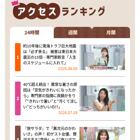
24時間
週間
月間
約10年後に南海トラフ巨大地震
は「必ず来る」 被害は東日本大
震災の15倍…専門家断言「人生
のスケジュールに入れて」
2026.08.06
40℃超え続出！ 異常な暑さの原
因は「空気がきれいになったか
ら」専門家の指摘に眞鍋かをり
「“きれいで暑い”と“汚くて涼し
い”どっちがいいの!?」
2026.07.28
『旅サラダ』で「異次元のかわ
いさ」の声！ 初ゲスト女優、贅
沢すぎる“雲丹しゃぶ”食リポで