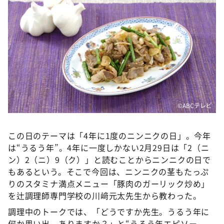
DAIGOも台所 ～きょうの献立 何にする？～
本日はダイアンなり！シーズン２
朝だ！生です旅サラダ
教えて！ニュースライブ 正義のミカタ
ＬＩＦＥ～夢のカタチ～
新婚さんいらっしゃい！
©️ABCテレビ
ポツンと一軒家
ザキ山小屋本館
この日のテーマは「4年に1度のニンニクの日」。今年
ぺこぱのまるスポ
は“うるう年”。4年に一度しかない2月29日は「2（ニ
ン）2（ニ）9（ク）」と読むことからニンニクの日で
アナ回覧板
もあるという。そこで今回は、ニンニクの茎もたっぷ
りのスタミナ満点メニュー「豚肉のガーリック炒め」
を辻調理師専門学校の川﨑元太先生から教わった。
調理中のトークでは、「どうですか先生。うるう年に
何か思い出、ありますか？」と“うるう年エピソー