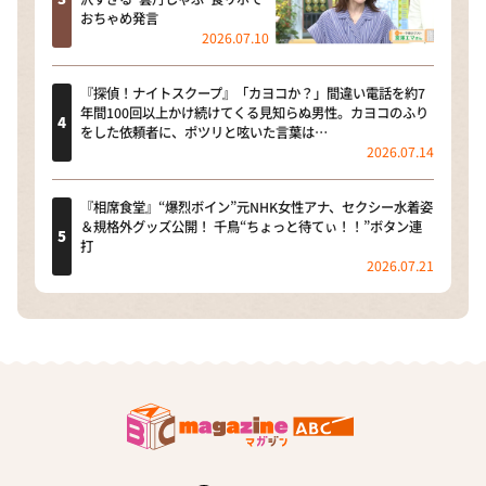
おちゃめ発言
2026.07.10
『探偵！ナイトスクープ』「カヨコか？」間違い電話を約7
年間100回以上かけ続けてくる見知らぬ男性。カヨコのふり
をした依頼者に、ポツリと呟いた言葉は…
2026.07.14
『相席食堂』“爆烈ボイン”元NHK女性アナ、セクシー水着姿
＆規格外グッズ公開！ 千鳥“ちょっと待てぃ！！”ボタン連
打
2026.07.21