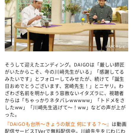
©️ABCテレビ
そうして迎えたエンディング。DAIGOは「厳しい師匠
がいたからこそ、今の川﨑先生がいる」「感謝してる
みたいです」とフォローしてみせたが、続けて「誕生
日おめでとうございます、宮崎先生！」とニヤリ。わ
ざわざ名前を明かしまう容赦ないイタズラに、視聴者
からは「ちゃっかりネタバレwwwww」「トドメをさ
したww」「川崎先生逃げて〜！ww」などの声が上が
った。
『DAIGOも台所～きょうの献立 何にする？～』
は動画
配信サービスTVerで無料配信中。川﨑先生をじわじわ