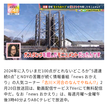
©️ABCテレビ
2024年に入りいまだ100点がとれないどころか“5週連
続0点”とNDYの苦難が続く情報番組『news おかえ
り』の人気コーナー
「古川×河合のなんでやねん!?」
2
月20日放送回は、動画配信サービスTVerにて無料配信
中だ。なお『news おかえり』は、毎週月曜～金曜午
後3時40分よりABCテレビで放送中。