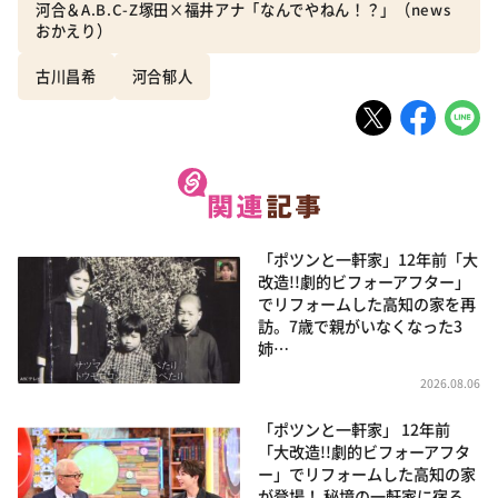
河合＆A.B.C-Z塚田×福井アナ「なんでやねん！？」（news
おかえり）
古川昌希
河合郁人
「ポツンと一軒家」12年前「大
改造!!劇的ビフォーアフター」
でリフォームした高知の家を再
訪。7歳で親がいなくなった3
姉…
2026.08.06
「ポツンと一軒家」 12年前
「大改造!!劇的ビフォーアフタ
ー」でリフォームした高知の家
が登場！ 秘境の一軒家に宿る、