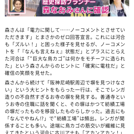
©️ABCテレビ
森さんは「電力に関して……ノーコメントとさせてい
ただきます」とまさかのゼロ回答宣言。これには河合
も「ズルい！」と困った様子を見せるが、ノーコメン
トを「『なんも言えねぇ』状態だ」とプラスにとらえ
た河合は「“巨大な鳥カゴ”は何かをモチーフに造られ
た」という森さんからのヒントに「確実に電柱だ」と
確信の笑顔を見せた。
森さんから続けて「阪神尼崎駅周辺で塀を見つけなさ
い」という大ヒントをもらった一行は、そこでレンガ
造りの不自然すぎるお寺の塀を発見する。善通寺とい
うお寺の住職に話を聞くと、その塀はかつて紡績工場
の塀だったものを移設したものらしかった。過去にも
「なんでやねん!?」で“紡績工場”は頻出。レンガが関
係することも多い。途端に鳥カゴの筋交いが繊維に見
えてきたという河合に古川アナも「アカンアカン！」