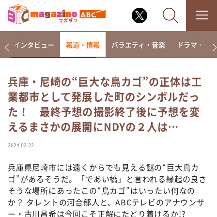
着
インタビュー
報道・情報
バラエティ・音楽
ドラマ・映
兵庫・尼崎の“巨大な鳥カゴ”の正体は工
業都市として発展した町のシンボルだっ
なるみ・岡村の過ぎるTV
た！ 最終予想の撮影終了後に予想を変
相席食堂
えるまさかの展開にNDYの２人は…
これ余談なんですけど・・・
～人生密着トークバラエティ！～ やすとものいたっ
2024.02.22
て真剣です
兵庫県尼崎市には遠くからでも見える謎の“巨大鳥カ
探偵！ナイトスクープ
ゴ”があるそうだ。「であい橋」と言われる縁起の良さ
news おかえり
そうな場所にあったこの“鳥カゴ”はいったい何なの
河合＆A.B.C-Z塚田×福井アナ「なんでやねん！？」
か？ タレントの河合郁人と、ABCテレビのアナウンサ
（news おかえり）
ー・古川昌希は今回こそ正解にたどり着けるか!?