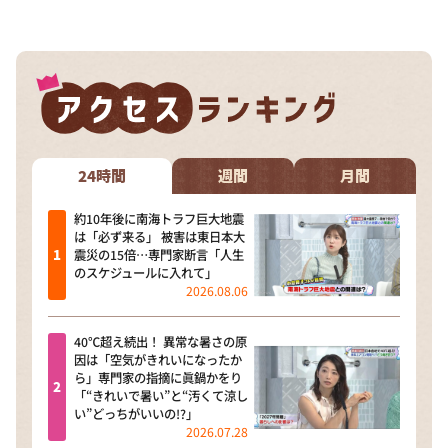
24時間
週間
月間
約10年後に南海トラフ巨大地震
は「必ず来る」 被害は東日本大
震災の15倍…専門家断言「人生
のスケジュールに入れて」
2026.08.06
40℃超え続出！ 異常な暑さの原
因は「空気がきれいになったか
ら」専門家の指摘に眞鍋かをり
「“きれいで暑い”と“汚くて涼し
い”どっちがいいの!?」
2026.07.28