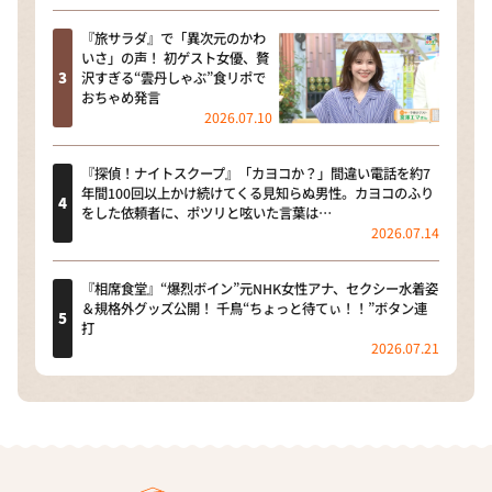
『旅サラダ』で「異次元のかわ
いさ」の声！ 初ゲスト女優、贅
沢すぎる“雲丹しゃぶ”食リポで
おちゃめ発言
2026.07.10
『探偵！ナイトスクープ』「カヨコか？」間違い電話を約7
年間100回以上かけ続けてくる見知らぬ男性。カヨコのふり
をした依頼者に、ポツリと呟いた言葉は…
2026.07.14
『相席食堂』“爆烈ボイン”元NHK女性アナ、セクシー水着姿
＆規格外グッズ公開！ 千鳥“ちょっと待てぃ！！”ボタン連
打
2026.07.21