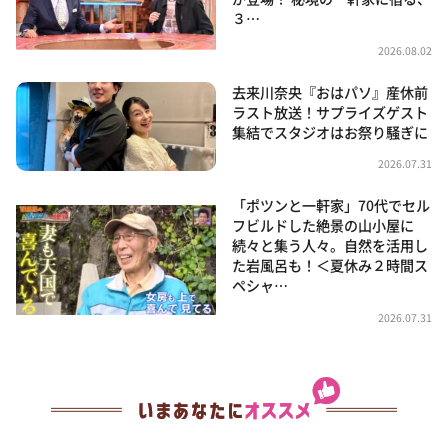
３…
2026.08.02
去来川奈央『おはパソ』産休前
ラスト放送！サプライズゲスト
集結でスタジオはお祭り騒ぎに
2026.07.31
「ポツンと一軒家」70代でセル
フビルドした絶景の山小屋に
続々と集う人々。自然を活用し
た岩風呂も！＜夏休み２時間ス
ペシャ…
2026.07.31