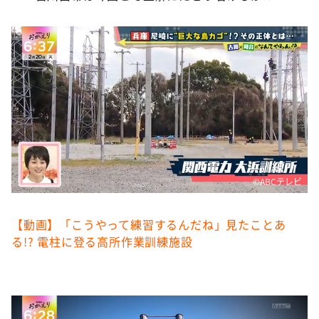
DAIGOも台所 ～きょうの献立 何にする？～
本日はダイアンなり！シーズン２
朝だ！生です旅サラダ
教えて！ニュースライブ 正義のミカタ
ＬＩＦＥ～夢のカタチ～
新婚さんいらっしゃい！
ポツンと一軒家
ザキ山小屋本館
©️ABCテレビ
ぺこぱのまるスポ
【動画】「こうやって練習するんだね」見たことあ
アナ回覧板
る!? 電柱に登る高所作業訓練施設