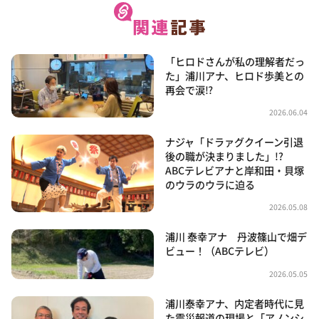
「ヒロドさんが私の理解者だっ
た」浦川アナ、ヒロド歩美との
再会で涙⁉
2026.06.04
ナジャ「ドラァグクイーン引退
後の職が決まりました」!?
ABCテレビアナと岸和田・貝塚
のウラのウラに迫る
2026.05.08
浦川 泰幸アナ 丹波篠山で畑デ
ビュー！（ABCテレビ）
2026.05.05
浦川泰幸アナ、内定者時代に見
た震災報道の現場と「アノンシ