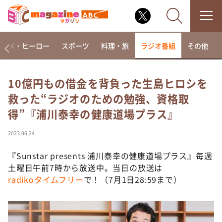
アニメ・ヒーロー
スポーツ
料理・旅
ラジオ番組
その他
10億円もの借金を背負った生島ヒロシを
救った“ラジオのための勉強、資格取
なるみ・岡村の過ぎるTV
得”『浦川泰幸の健康道場プラス』
相席食堂
これ余談なんですけど・・・
2023.06.24
～人生密着トークバラエティ！～ やすとものいたっ
て真剣です
『Sunstar presents 浦川泰幸の健康道場プラス』毎週
土曜日午前7時から放送中。当日の放送は
探偵！ナイトスクープ
radikoタイムフリー
で！（7月1日28:59まで）
news おかえり
河合＆A.B.C-Z塚田×福井アナ「なんでやねん！？」
（news おかえり）