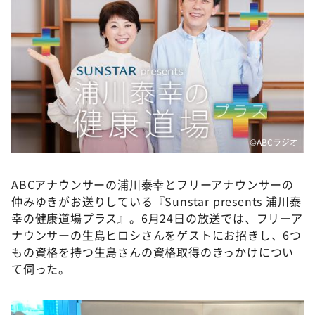
DAIGOも台所 ～きょうの献立 何にする？～
本日はダイアンなり！シーズン２
朝だ！生です旅サラダ
教えて！ニュースライブ 正義のミカタ
ＬＩＦＥ～夢のカタチ～
新婚さんいらっしゃい！
©️ABCラジオ
ポツンと一軒家
ザキ山小屋本館
ABCアナウンサーの浦川泰幸とフリーアナウンサーの
仲みゆきがお送りしている『Sunstar presents 浦川泰
ぺこぱのまるスポ
幸の健康道場プラス』。6月24日の放送では、フリーア
アナ回覧板
ナウンサーの生島ヒロシさんをゲストにお招きし、6つ
もの資格を持つ生島さんの資格取得のきっかけについ
て伺った。