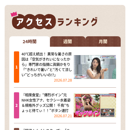
24時間
週間
月間
40℃超え続出！ 異常な暑さの原
因は「空気がきれいになったか
ら」専門家の指摘に眞鍋かをり
「“きれいで暑い”と“汚くて涼し
い”どっちがいいの!?」
2026.07.28
『相席食堂』“爆烈ボイン”元
NHK女性アナ、セクシー水着姿
＆規格外グッズ公開！ 千鳥“ち
ょっと待てぃ！！”ボタン連打
2026.07.21