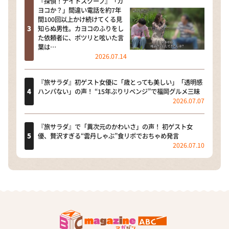
『探偵！ナイトスクープ』「カ
ヨコか？」間違い電話を約7年
間100回以上かけ続けてくる見
知らぬ男性。カヨコのふりをし
た依頼者に、ポツリと呟いた言
葉は…
2026.07.14
『旅サラダ』初ゲスト女優に「歳とっても美しい」「透明感
ハンパない」の声！ “15年ぶりリベンジ”で福岡グルメ三昧
2026.07.07
『旅サラダ』で「異次元のかわいさ」の声！ 初ゲスト女
優、贅沢すぎる“雲丹しゃぶ”食リポでおちゃめ発言
2026.07.10