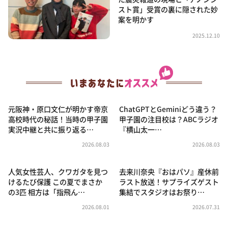
スト賞」受賞の裏に隠された妙
案を明かす
2025.12.10
元阪神・原口文仁が明かす帝京
ChatGPTとGeminiどう違う？
高校時代の秘話！当時の甲子園
甲子園の注目校は？ABCラジオ
実況中継と共に振り返る…
『横山太一…
2026.08.03
2026.08.03
人気女性芸人、クワガタを見つ
去来川奈央『おはパソ』産休前
けるたび保護 この夏でまさか
ラスト放送！サプライズゲスト
の3匹 相方は「指飛ん…
集結でスタジオはお祭り…
2026.08.01
2026.07.31