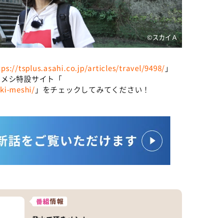
©️スカイＡ
tps://tsplus.asahi.co.jp/articles/travel/9498/
」
きメシ特設サイト「
aki-meshi/
」をチェックしてみてください！
番組
情報