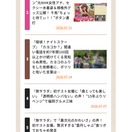
河合＆A.B.C-Z塚田×福井アナ
ン”元NHK女性アナ、セ
クシー水着姿＆規格外グ
「なんでやねん！？」（news お
ッズ公開！ 千鳥“ちょっ
かえり）
と待てぃ！！”ボタン連
打
DAIGOも台所 ～きょうの献立 何
2026.07.21
にする？～
『探偵！ナイトスクー
本日はダイアンなり！シーズン２
プ』「カヨコか？」間違
い電話を約7年間100回
朝だ！生です旅サラダ
以上かけ続けてくる見知
らぬ男性。カヨコのふり
をした依頼者に、ポツリ
教えて！ニュースライブ 正義の
と呟いた言葉は…
ミカタ
2026.07.14
ＬＩＦＥ～夢のカタチ～
『旅サラダ』初ゲスト女優に「歳とっても美し
い」「透明感ハンパない」の声！ “15年ぶりリ
新婚さんいらっしゃい！
ベンジ”で福岡グルメ三昧
2026.07.07
ポツンと一軒家
『旅サラダ』で「異次元のかわいさ」の声！
ザキ山小屋本館
初ゲスト女優、贅沢すぎる“雲丹しゃぶ”食リポ
でおちゃめ発言