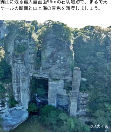
鋸山に残る最大垂直面96mの石切場跡で、まるで天
スケールの断面と山と海の景色を満喫しましょう。
©️スカイＡ