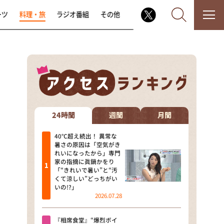
ーツ
料理・旅
ラジオ番組
その他
なるみ・岡村の過ぎるTV
相席食堂
24時間
週間
月間
これ余談なんですけど・・・
40℃超え続出！ 異常な
暑さの原因は「空気がき
れいになったから」専門
～人生密着トークバラエティ！
家の指摘に眞鍋かをり
～ やすとものいたって真剣です
「“きれいで暑い”と“汚
くて涼しい”どっちがい
探偵！ナイトスクープ
いの!?」
2026.07.28
news おかえり
『相席食堂』“爆烈ボイ