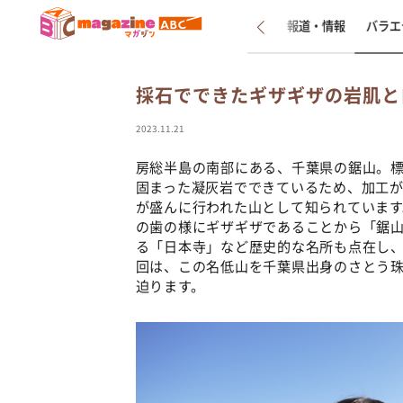
新着
インタビュー
報道・情報
バラエ
採石でできたギザギザの岩肌と自
2023.11.21
房総半島の南部にある、千葉県の鋸山。標高
固まった凝灰岩でできているため、加工が
が盛んに行われた山として知られていま
の歯の様にギザギザであることから「鋸
る「日本寺」など歴史的な名所も点在し
回は、この名低山を千葉県出身のさとう
迫ります。