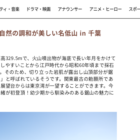
ティ・音楽
ドラマ・映画
アナウンサー
アニメ・ヒーロー
スポ
然の調和が美しい名低山 in 千葉
329.5mで、火山噴出物が海底で長い年月をかけて
しやすいことから江戸時代から昭和60年頃まで採石
す。そのため、切り立った岩肌が露出し山頂部分が鋸
山」と呼ばれているそうです。関東最古の勅願所であ
、展望台からは東京湾が一望することができます。今
珠緒が初登頂！幼少期から馴染みのある鋸山の魅力に