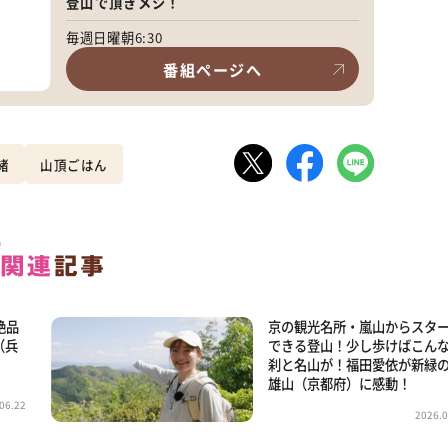
登山で頂きメシ！
毎週日曜朝6:30
番組ページへ
緒
山頂ごはん
絶品
京の観光名所・嵐山からスタ
（兵
できる登山！少し歩けばこん
刹と名山が！福田愛依が新緑
雄山（京都府）に感動！
06.22
2026.0