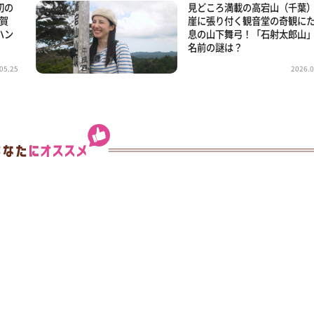
初の
見どころ満載の高宕山（千葉
滋賀
崖に張り付く観音堂の奇観に
ハン
息の山下舞弓！「石射太郎山
名前の謎は？
05.25
2026.0