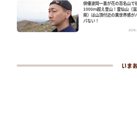
俳優波岡一喜が花の百名山で
1000ｍ超え登山！霊仙山（
県）は山頂付近の異世界感が
パない！
2026.