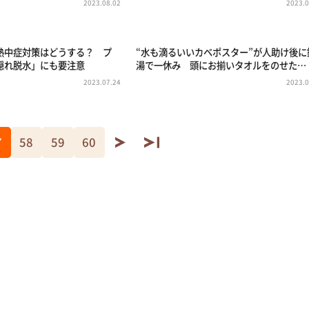
2023.08.02
2023.0
熱中症対策はどうする？ プ
“水も滴るいいカベポスター”が人助け後に
隠れ脱水」にも要注意
湯で一休み 頭にお揃いタオルをのせた…
2023.07.24
2023.0
7
58
59
60