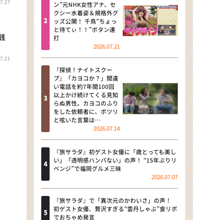
7.27
河合＆A.B.C-Z塚田×福井アナ
ン”元NHK女性アナ、セ
クシー水着姿＆規格外グ
「なんでやねん！？」（news お
ッズ公開！ 千鳥“ちょっ
かえり）
と待てぃ！！”ボタン連
銭
打
DAIGOも台所 ～きょうの献立 何
2026.07.21
にする？～
7.21
『探偵！ナイトスクー
本日はダイアンなり！シーズン２
プ』「カヨコか？」間違
い電話を約7年間100回
朝だ！生です旅サラダ
以上かけ続けてくる見知
らぬ男性。カヨコのふり
をした依頼者に、ポツリ
教えて！ニュースライブ 正義の
と呟いた言葉は…
ミカタ
2026.07.14
ＬＩＦＥ～夢のカタチ～
『旅サラダ』初ゲスト女優に「歳とっても美し
い」「透明感ハンパない」の声！ “15年ぶりリ
新婚さんいらっしゃい！
ベンジ”で福岡グルメ三昧
2026.07.07
ポツンと一軒家
『旅サラダ』で「異次元のかわいさ」の声！
ザキ山小屋本館
初ゲスト女優、贅沢すぎる“雲丹しゃぶ”食リポ
でおちゃめ発言