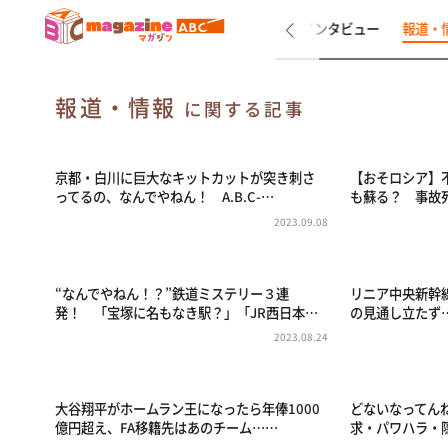
新着
インタビュー
報道・
報道・情報
に関する記事
京都・白川に巨大なキットカットが突き刺さ
【おそロシア】
ってるの、なんでやねん！ A.B.C-…
も蘇る？ 事故
2023.09.08
“なんでやねん！？”鉄道ミステリー３連
リニア中央新幹
発！ 「宝塚に名もなき駅？」「JR西日本…
の見通し立たず
2023.08.24
大谷翔平がホームラン王になったら年俸1000
どないなってん
億円超え、FA移籍先はあのチーム……
求・パワハラ・