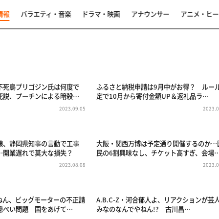
情報
バラエティ・音楽
ドラマ・映画
アナウンサー
アニメ・ヒー
不死鳥プリゴジン氏は何度で
ふるさと納税申請は9月中がお得？ ルー
死説、プーチンによる暗殺…
定で10月から寄付金額UP＆返礼品ラ…
2023.09.05
2023.0
線、静岡県知事の言動で工事
大阪・関西万博は予定通り開催するのか…
…開業遅れで莫大な損失？
民の6割興味なし、チケット高すぎ、会場
2023.08.08
2023.0
ねん、ビッグモーターの不正請
A.B.C-Z・河合郁人よ、リアクションが芸
隠ぺい問題 国をあげて…
みなのなんでやねん!? 古川昌…