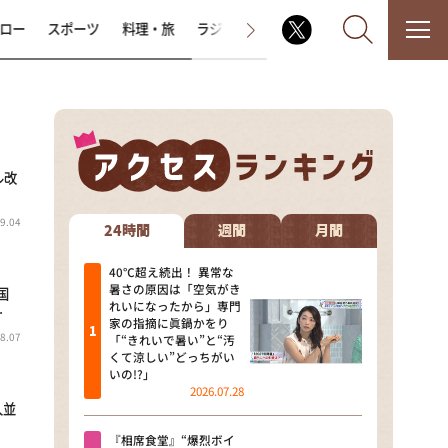
ロー
スポーツ
料理・旅
ラジオ番組
その他
ル改
なるみ・岡村の過ぎるTV
9.04
相席食堂
24時間
週間
月間
これ余談なんですけど・・・
40℃超え続出！ 異常な
暑さの原因は「空気がき
国
れいになったから」専門
…
～人生密着トークバラエティ！
家の指摘に眞鍋かをり
～ やすとものいたって真剣です
8.07
「“きれいで暑い”と“汚
くて涼しい”どっちがい
探偵！ナイトスクープ
いの!?」
2026.07.28
人並
news おかえり
『相席食堂』“爆烈ボイ