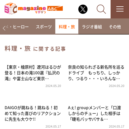
アニメ・ヒーロー
スポーツ
料理・旅
ラジオ番組
その他
料理・旅
に関する記事
なるみ・岡村の過ぎるTV
相席食堂
【東京・檜原村】遼河はるひが
奈良の知られざる新名所を巡る
登る！日本の滝100選『払沢の
ドライブ もっちり、しっか
これ余談なんですけど・・・
滝』や富士山など東京…
り、つるり・・・いろんな…
～人生密着トークバラエティ！～ やすとものいたっ
2024.05.20
2024.05.20
て真剣です
探偵！ナイトスクープ
DAIGOが跳ねる！跳ねる！初
Aぇ! groupメンバーと「口渡
news おかえり
めて知った喜びのリアクション
しからのチュー」した相手は
河合＆A.B.C-Z塚田×福井アナ「なんでやねん！？」
に先生も大ウケ!!
「睫毛バッサバサ＆…
（news おかえり）
2024.05.17
2024.05.17