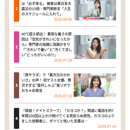
は「必ず来る」 被害は東日本大
震災の15倍…専門家断言「人生
のスケジュールに入れて」
2026.08.06
40℃超え続出！ 異常な暑さの原
因は「空気がきれいになったか
ら」専門家の指摘に眞鍋かをり
「“きれいで暑い”と“汚くて涼し
い”どっちがいいの!?」
2026.07.28
『旅サラダ』で「異次元のかわ
いさ」の声！ 初ゲスト女優、贅
沢すぎる“雲丹しゃぶ”食リポで
おちゃめ発言
2026.07.10
『探偵！ナイトスクープ』「カヨコか？」間違い電話を約7
年間100回以上かけ続けてくる見知らぬ男性。カヨコのふり
をした依頼者に、ポツリと呟いた言葉は…
2026.07.14