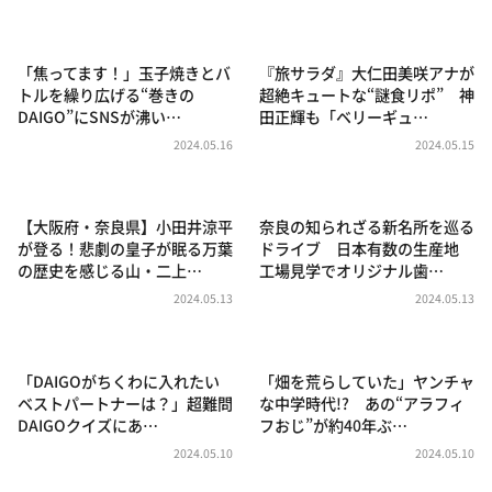
DAIGOも台所 ～きょうの献立 何にする？～
本日はダイアンなり！シーズン２
「焦ってます！」玉子焼きとバ
『旅サラダ』大仁田美咲アナが
朝だ！生です旅サラダ
トルを繰り広げる“巻きの
超絶キュートな“謎食リポ” 神
DAIGO”にSNSが沸い…
田正輝も「ベリーギュ…
教えて！ニュースライブ 正義のミカタ
2024.05.16
2024.05.15
ＬＩＦＥ～夢のカタチ～
新婚さんいらっしゃい！
【大阪府・奈良県】小田井涼平
奈良の知られざる新名所を巡る
ポツンと一軒家
が登る！悲劇の皇子が眠る万葉
ドライブ 日本有数の生産地
の歴史を感じる山・二上…
工場見学でオリジナル歯…
ザキ山小屋本館
2024.05.13
2024.05.13
ぺこぱのまるスポ
アナ回覧板
「DAIGOがちくわに入れたい
「畑を荒らしていた」ヤンチャ
ベストパートナーは？」超難問
な中学時代!? あの“アラフィ
DAIGOクイズにあ…
フおじ”が約40年ぶ…
2024.05.10
2024.05.10