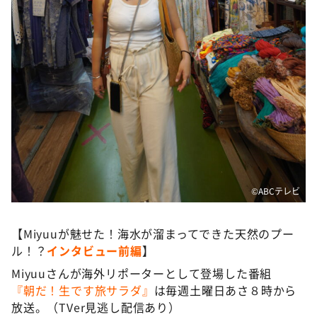
©️ABCテレビ
【Miyuuが魅せた！海水が溜まってできた天然のプー
ル！？
インタビュー前編
】
Miyuuさんが海外リポーターとして登場した番組
『朝だ！生です旅サラダ』
は毎週土曜日あさ８時から
放送。（TVer見逃し配信あり）