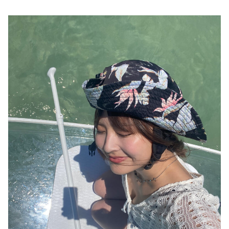
DAIGOも台所 ～きょうの献立 何にする？～
本日はダイアンなり！シーズン２
朝だ！生です旅サラダ
教えて！ニュースライブ 正義のミカタ
ＬＩＦＥ～夢のカタチ～
新婚さんいらっしゃい！
ポツンと一軒家
ザキ山小屋本館
ぺこぱのまるスポ
アナ回覧板