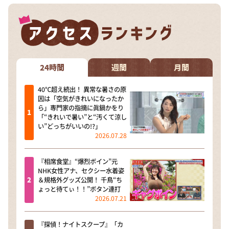
24時間
週間
月間
40℃超え続出！ 異常な暑さの原
因は「空気がきれいになったか
ら」専門家の指摘に眞鍋かをり
「“きれいで暑い”と“汚くて涼し
い”どっちがいいの!?」
2026.07.28
『相席食堂』“爆烈ボイン”元
NHK女性アナ、セクシー水着姿
＆規格外グッズ公開！ 千鳥“ち
ょっと待てぃ！！”ボタン連打
2026.07.21
『探偵！ナイトスクープ』「カ