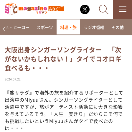
アニメ・ヒーロー
スポーツ
料理・旅
ラジオ番組
その他
大阪出身シンガーソングライター 「次
がないかもしれない！」タイでコオロギ
なるみ・岡村の過ぎるTV
食べるも・・・
相席食堂
これ余談なんですけど・・・
2024.07.22
～人生密着トークバラエティ！～ やすとものいたっ
て真剣です
『旅サラダ』で海外の旅を紹介するリポーターとして
出演中のMiyuuさん。シンガーソングライターとして
探偵！ナイトスクープ
活躍中ですが、旅がアーティスト活動にも大きな影響
news おかえり
を与えているそう。「人生一度きり」だからこそ何で
河合＆A.B.C-Z塚田×福井アナ「なんでやねん！？」
も挑戦したいというMiyuuさんがタイで食べたの
（news おかえり）
は・・・