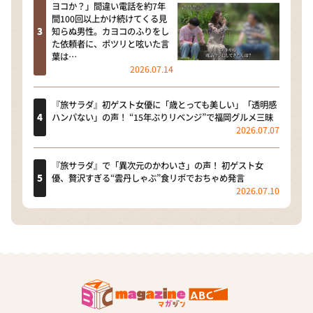
ヨコか？」間違い電話を約7年
間100回以上かけ続けてくる見
知らぬ男性。カヨコのふりをし
た依頼者に、ポツリと呟いた言
葉は…
2026.07.14
『旅サラダ』初ゲスト女優に「歳とっても美しい」「透明感
ハンパない」の声！ “15年ぶりリベンジ”で福岡グルメ三昧
2026.07.07
『旅サラダ』で「異次元のかわいさ」の声！ 初ゲスト女
優、贅沢すぎる“雲丹しゃぶ”食リポでおちゃめ発言
2026.07.10