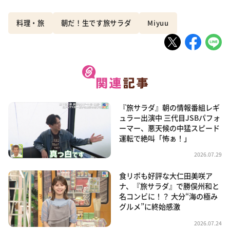
料理・旅
朝だ！生です旅サラダ
Miyuu
『旅サラダ』朝の情報番組レギ
ュラー出演中 三代目JSBパフォ
ーマー、悪天候の中猛スピード
運転で絶叫「怖ぁ！」
2026.07.29
食リポも好評な大仁田美咲ア
ナ、『旅サラダ』で勝俣州和と
名コンビに！？ 大分“海の極み
グルメ”に終始感激
2026.07.24