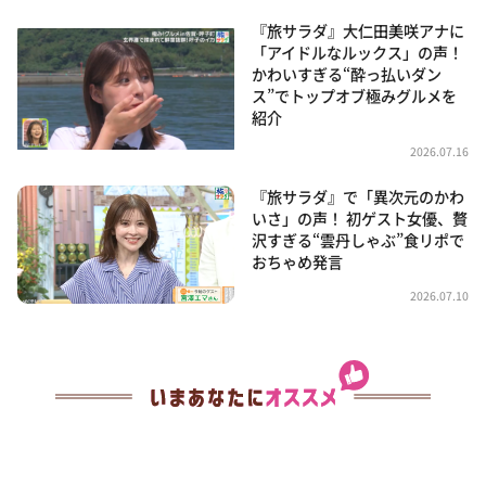
『旅サラダ』大仁田美咲アナに
「アイドルなルックス」の声！
かわいすぎる“酔っ払いダン
ス”でトップオブ極みグルメを
紹介
2026.07.16
『旅サラダ』で「異次元のかわ
いさ」の声！ 初ゲスト女優、贅
沢すぎる“雲丹しゃぶ”食リポで
おちゃめ発言
2026.07.10