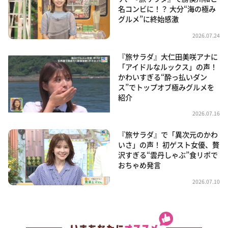
名コンビに！？ 大分“海の極み
グルメ”に終始感激
2026.07.24
『旅サラダ』大仁田美咲アナに
「アイドルなルックス」の声！
かわいすぎる“酔っ払いダン
ス”でトップオブ極みグルメを
紹介
2026.07.16
『旅サラダ』で「異次元のかわ
いさ」の声！ 初ゲスト女優、贅
沢すぎる“雲丹しゃぶ”食リポで
おちゃめ発言
2026.07.10