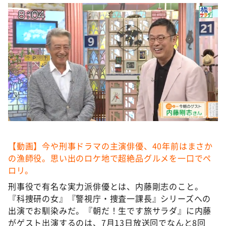
DAIGOも台所 ～きょうの献立 何にする？～
本日はダイアンなり！シーズン２
朝だ！生です旅サラダ
教えて！ニュースライブ 正義のミカタ
ＬＩＦＥ～夢のカタチ～
新婚さんいらっしゃい！
ポツンと一軒家
©️ABCテレビ
ザキ山小屋本館
ぺこぱのまるスポ
【動画】今や刑事ドラマの主演俳優、40年前はまさか
の漁師役。思い出のロケ地で超絶品グルメを一口でペ
アナ回覧板
ロリ。
刑事役で有名な実力派俳優とは、内藤剛志のこと。
『科捜研の女』『警視庁・捜査一課長』シリーズへの
出演でお馴染みだ。『朝だ！生です旅サラダ』に内藤
がゲスト出演するのは、7月13日放送回でなんと8回