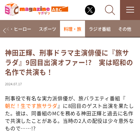
アニメ・ヒーロー
スポーツ
料理・旅
ラジオ番組
その他
神田正輝、刑事ドラマ主演俳優に『旅サ
ラダ』9回目出演オファー!? 実は昭和の
なるみ・岡村の過ぎるTV
名作で共演も！
相席食堂
これ余談なんですけど・・・
2024.07.17
～人生密着トークバラエティ！～ やすとものいたっ
て真剣です
刑事役で有名な実力派俳優が、旅バラエティ番組『
朝だ！生です旅サラダ
』に8回目のゲスト出演を果たし
探偵！ナイトスクープ
た。彼は、同番組のMCを務める神田正輝と過去に名作
news おかえり
で共演したことがある。当時の2人の配役は少々意外な
河合＆A.B.C-Z塚田×福井アナ「なんでやねん！？」
もので……!?
（news おかえり）