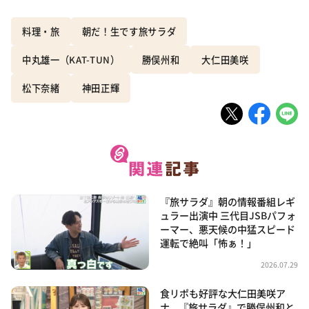
料理・旅
朝だ！生です旅サラダ
中丸雄一（KAT-TUN）
勝俣州和
大仁田美咲
松下奈緒
神田正輝
『旅サラダ』朝の情報番組レギ
ュラー出演中 三代目JSBパフォ
ーマー、悪天候の中猛スピード
運転で絶叫「怖ぁ！」
2026.07.29
食リポも好評な大仁田美咲ア
ナ、『旅サラダ』で勝俣州和と