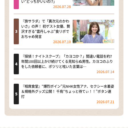
い”どっちがいいの!?」
2026.07.28
『旅サラダ』で「異次元のかわ
いさ」の声！ 初ゲスト女優、贅
沢すぎる“雲丹しゃぶ”食リポで
おちゃめ発言
2026.07.10
『探偵！ナイトスクープ』「カヨコか？」間違い電話を約7
年間100回以上かけ続けてくる見知らぬ男性。カヨコのふり
をした依頼者に、ポツリと呟いた言葉は…
2026.07.14
『相席食堂』“爆烈ボイン”元NHK女性アナ、セクシー水着姿
＆規格外グッズ公開！ 千鳥“ちょっと待てぃ！！”ボタン連
打
2026.07.21