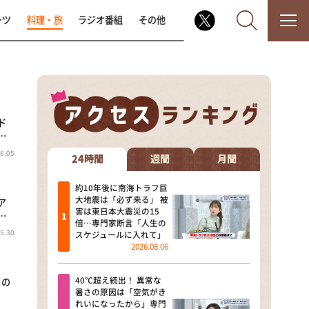
ーツ
料理・旅
ラジオ番組
その他
ド
なるみ・岡村の過ぎるTV
…
6.05
相席食堂
24時間
週間
月間
これ余談なんですけど・・・
約10年後に南海トラフ巨
大地震は「必ず来る」 被
ア
害は東日本大震災の15
…
～人生密着トークバラエティ！
倍…専門家断言「人生の
～ やすとものいたって真剣です
5.30
スケジュールに入れて」
2026.08.06
探偵！ナイトスクープ
40℃超え続出！ 異常な
」の
news おかえり
暑さの原因は「空気がき
れいになったから」専門