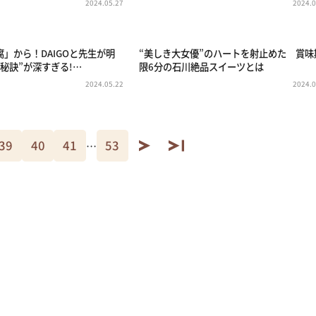
2024.05.27
2024.0
」から！DAIGOと先生が明
“美しき大女優”のハートを射止めた 賞味
秘訣”が深すぎる!…
限6分の石川絶品スイーツとは
2024.05.22
2024.0
39
40
41
53
…