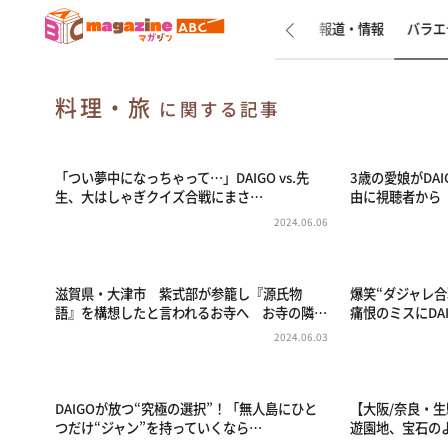
新着
インタビュー
報道・情報
バラエ
料理・旅
に関する記事
「つい夢中になっちゃって…」DAIGO vs.先
3歳の愛娘がDA
生、大はしゃぎクイズ合戦にまさ…
由に視聴者から
2024.06.06
滋賀県・大津市 紫式部が参籠し『源氏物
爆笑“ダジャレ合
語』を構想したと言われるお寺へ お寺の隣…
痛恨のミスにDA
2024.06.03
DAIGOが放つ“究極の選択”！「無人島にひと
【大阪/奈良・
つだけ“ジャン”を持っていくなら…
遊園地、宝石の