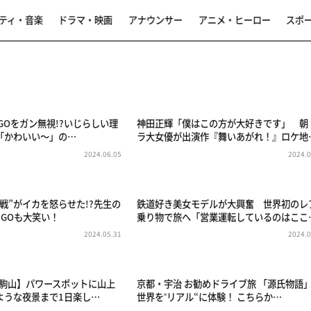
ティ・音楽
ドラマ・映画
アナウンサー
アニメ・ヒーロー
スポ
IGOをガン無視!?いじらしい理
神田正輝「僕はこの方が大好きです」 朝
「かわいい〜」の…
ラ大女優が出演作『舞いあがれ！』ロケ地
2024.06.05
2024.0
戦”がイカを怒らせた!?先生の
鉄道好き美女モデルが大興奮 世界初のレ
IGOも大笑い！
乗り物で旅へ「営業運転しているのはここ
2024.05.31
2024.0
生駒山】パワースポットに山上
京都・宇治 お勧めドライブ旅 「源氏物語
ような夜景まで1日楽し…
世界を‟リアル“に体験！ こちらか…