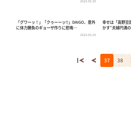
2024.05.29
「グワーッ！」「クゥーーッ!!」DAIGO、意外
幸せは「高野豆腐
に体力勝負のギョーザ作りに悲鳴…
かす“夫婦円満の
2024.05.24
37
38