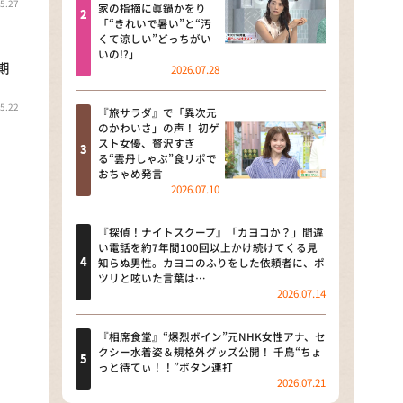
5.27
河合＆A.B.C-Z塚田×福井アナ
家の指摘に眞鍋かをり
「“きれいで暑い”と“汚
「なんでやねん！？」（news お
くて涼しい”どっちがい
かえり）
いの!?」
期
2026.07.28
DAIGOも台所 ～きょうの献立 何
にする？～
5.22
『旅サラダ』で「異次元
のかわいさ」の声！ 初ゲ
本日はダイアンなり！シーズン２
スト女優、贅沢すぎ
る“雲丹しゃぶ”食リポで
朝だ！生です旅サラダ
おちゃめ発言
2026.07.10
教えて！ニュースライブ 正義の
ミカタ
『探偵！ナイトスクープ』「カヨコか？」間違
い電話を約7年間100回以上かけ続けてくる見
ＬＩＦＥ～夢のカタチ～
知らぬ男性。カヨコのふりをした依頼者に、ポ
ツリと呟いた言葉は…
2026.07.14
新婚さんいらっしゃい！
ポツンと一軒家
『相席食堂』“爆烈ボイン”元NHK女性アナ、セ
クシー水着姿＆規格外グッズ公開！ 千鳥“ちょ
っと待てぃ！！”ボタン連打
ザキ山小屋本館
2026.07.21