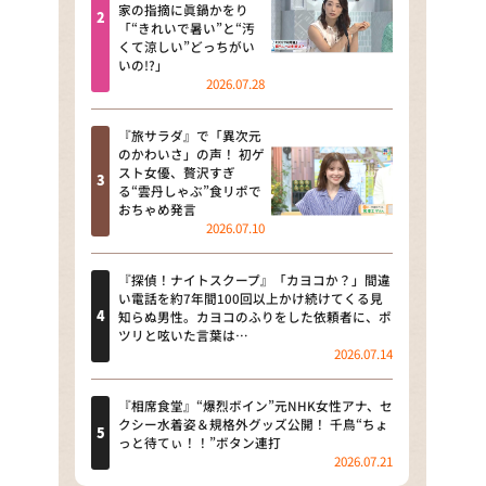
河合＆A.B.C-Z塚田×福井アナ
家の指摘に眞鍋かをり
「“きれいで暑い”と“汚
「なんでやねん！？」（news お
くて涼しい”どっちがい
かえり）
いの!?」
2026.07.28
DAIGOも台所 ～きょうの献立 何
にする？～
『旅サラダ』で「異次元
のかわいさ」の声！ 初ゲ
本日はダイアンなり！シーズン２
スト女優、贅沢すぎ
る“雲丹しゃぶ”食リポで
朝だ！生です旅サラダ
おちゃめ発言
2026.07.10
教えて！ニュースライブ 正義の
ミカタ
『探偵！ナイトスクープ』「カヨコか？」間違
い電話を約7年間100回以上かけ続けてくる見
ＬＩＦＥ～夢のカタチ～
知らぬ男性。カヨコのふりをした依頼者に、ポ
ツリと呟いた言葉は…
2026.07.14
新婚さんいらっしゃい！
ポツンと一軒家
『相席食堂』“爆烈ボイン”元NHK女性アナ、セ
クシー水着姿＆規格外グッズ公開！ 千鳥“ちょ
っと待てぃ！！”ボタン連打
ザキ山小屋本館
2026.07.21