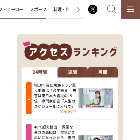
メ・ヒーロー
スポーツ
料理・旅
ラジオ番組
その他
なるみ・岡村の過ぎるTV
相席食堂
24時間
週間
月間
これ余談なんですけど・・・
約10年後に南海トラフ巨
大地震は「必ず来る」 被
害は東日本大震災の15
～人生密着トークバラエティ！
倍…専門家断言「人生の
～ やすとものいたって真剣です
スケジュールに入れて」
2026.08.06
探偵！ナイトスクープ
40℃超え続出！ 異常な
news おかえり
暑さの原因は「空気がき
れいになったから」専門