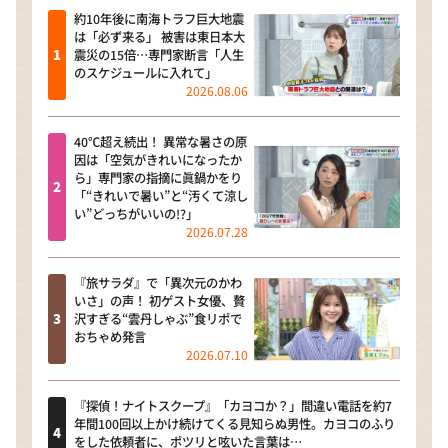
約10年後に南海トラフ巨大地震
は「必ず来る」 被害は東日本大
震災の15倍…専門家断言「人生
のスケジュールに入れて」
2026.08.06
40℃超え続出！ 異常な暑さの原
因は「空気がきれいになったか
ら」専門家の指摘に眞鍋かをり
「“きれいで暑い”と“汚くて涼し
い”どっちがいいの!?」
2026.07.28
『旅サラダ』で「異次元のかわ
いさ」の声！ 初ゲスト女優、贅
沢すぎる“雲丹しゃぶ”食リポで
おちゃめ発言
2026.07.10
『探偵！ナイトスクープ』「カヨコか？」間違い電話を約7
年間100回以上かけ続けてくる見知らぬ男性。カヨコのふり
をした依頼者に、ポツリと呟いた言葉は…