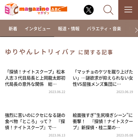
新着
インタビュー
報道・情報
バラエティ・音楽
ドラ
ゆりやんレトリィバァ
に関する記事
なるみ・岡村の過ぎるTV
相席食堂
「探偵！ナイトスクープ」松本
「マッチョのケツを蹴り上げた
人志３代目局長と上岡龍太郎初
い」…謎欲求が抑えられない女
これ余談なんですけど・・・
代局長の意外な関係 総…
性VS屈強メンズ集団に…
～人生密着トークバラエティ！～ やすとものいたっ
2023.06.22
2023.06.19
て真剣です
探偵！ナイトスクープ
強烈に苦いのにクセになる謎の
絵面強すぎ“生尻嗅ぎシーン”に
news おかえり
食べ物「ところ」って？ 『探
衝撃！ 『探偵！ナイトスクー
河合＆A.B.C-Z塚田×福井アナ「なんでやねん！？」
偵！ナイトスクープ』で…
プ』新探偵・桂二葉の…
（news おかえり）
2023.06.13
2023.05.08