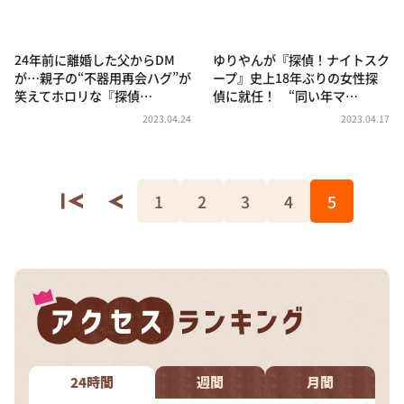
DAIGOも台所 ～きょうの献立 何にする？～
本日はダイアンなり！シーズン２
24年前に離婚した父からDM
ゆりやんが『探偵！ナイトスク
朝だ！生です旅サラダ
が…親子の“不器用再会ハグ”が
ープ』史上18年ぶりの女性探
笑えてホロリな『探偵…
偵に就任！ “同い年マ…
教えて！ニュースライブ 正義のミカタ
2023.04.24
2023.04.17
ＬＩＦＥ～夢のカタチ～
新婚さんいらっしゃい！
ポツンと一軒家
1
2
3
4
5
ザキ山小屋本館
ぺこぱのまるスポ
アナ回覧板
24時間
週間
月間