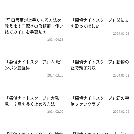
DAIGOも台所 ～きょうの献立 何にする？～
本日はダイアンなり！シーズン２
“早口言葉が上手くなる方法を
「探偵ナイトスクープ」父に夫
朝だ！生です旅サラダ
教えます”“驚きの飛距離！使い
を殴ってほしい
捨てカイロを手裏剣の…
教えて！ニュースライブ 正義のミカタ
2024.03.29
2024.04.19
ＬＩＦＥ～夢のカタチ～
新婚さんいらっしゃい！
「探偵ナイトスクープ」Wiiピ
「探偵ナイトスクープ」動物の
ポツンと一軒家
ンポン最強男
絵で親子対決
ザキ山小屋本館
2024.03.22
2024.03.01
ぺこぱのまるスポ
アナ回覧板
「探偵ナイトスクープ」大発
「探偵ナイトスクープ」幻の宇
見！？息を長く止める方法
治ファンクラブ
2024.02.09
2024.02.08
「探偵！ナイトスクープ」憧れ
「探偵！ナイトスクープ 年忘