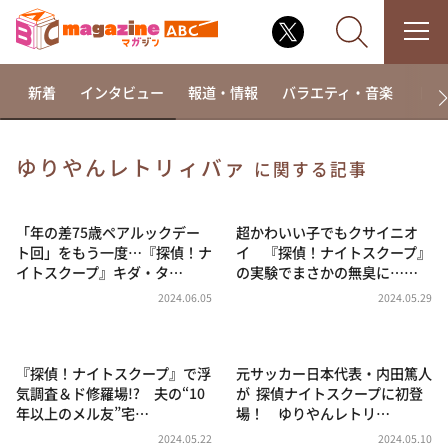
新着
インタビュー
報道・情報
バラエティ・音楽
ドラ
ゆりやんレトリィバァ
に関する記事
なるみ・岡村の過ぎるTV
相席食堂
「年の差75歳ペアルックデー
超かわいい子でもクサイニオ
ト回」をもう一度…『探偵！ナ
イ 『探偵！ナイトスクープ』
これ余談なんですけど・・・
イトスクープ』キダ・タ…
の実験でまさかの無臭に……
～人生密着トークバラエティ！～ やすとものいたっ
2024.06.05
2024.05.29
て真剣です
探偵！ナイトスクープ
『探偵！ナイトスクープ』で浮
元サッカー日本代表・内田篤人
news おかえり
気調査＆ド修羅場!? 夫の“10
が 探偵ナイトスクープに初登
河合＆A.B.C-Z塚田×福井アナ「なんでやねん！？」
年以上のメル友”宅…
場！ ゆりやんレトリ…
（news おかえり）
2024.05.22
2024.05.10