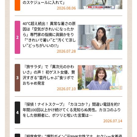
のスケジュールに入れて」
2026.08.06
40℃超え続出！ 異常な暑さの原
因は「空気がきれいになったか
ら」専門家の指摘に眞鍋かをり
「“きれいで暑い”と“汚くて涼し
い”どっちがいいの!?」
2026.07.28
『旅サラダ』で「異次元のかわ
いさ」の声！ 初ゲスト女優、贅
沢すぎる“雲丹しゃぶ”食リポで
おちゃめ発言
2026.07.10
『探偵！ナイトスクープ』「カヨコか？」間違い電話を約7
年間100回以上かけ続けてくる見知らぬ男性。カヨコのふり
をした依頼者に、ポツリと呟いた言葉は…
2026.07.14
『相席食堂』“爆烈ボイン”元NHK女性アナ、セクシー水着姿