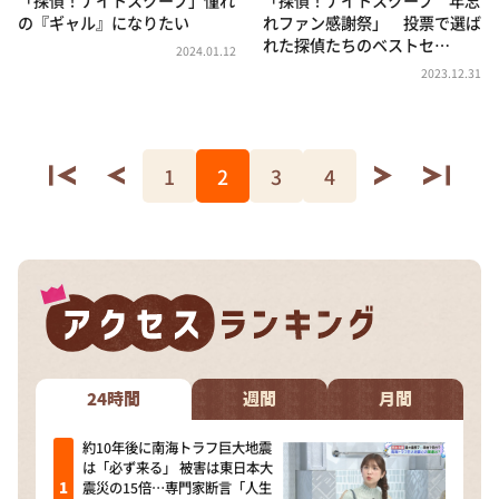
の『ギャル』になりたい
れファン感謝祭」 投票で選ば
れた探偵たちのベストセ…
2024.01.12
2023.12.31
1
2
3
4
24時間
週間
月間
約10年後に南海トラフ巨大地震
は「必ず来る」 被害は東日本大
震災の15倍…専門家断言「人生