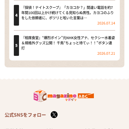
『探偵！ナイトスクープ』「カヨコか？」間違い電話を約7
年間100回以上かけ続けてくる見知らぬ男性。カヨコのふり
をした依頼者に、ポツリと呟いた言葉は…
2026.07.14
『相席食堂』“爆烈ボイン”元NHK女性アナ、セクシー水着姿
＆規格外グッズ公開！ 千鳥“ちょっと待てぃ！！”ボタン連
打
2026.07.21
公式SNSをフォロー