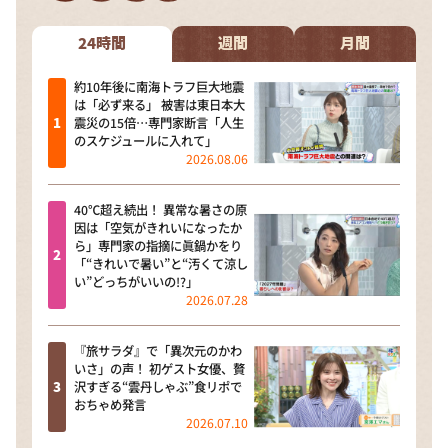
DAIGOも台所 ～きょうの献立 何にする？～
本日はダイアンなり！シーズン２
24時間
週間
月間
朝だ！生です旅サラダ
約10年後に南海トラフ巨大地震
は「必ず来る」 被害は東日本大
教えて！ニュースライブ 正義のミカタ
震災の15倍…専門家断言「人生
のスケジュールに入れて」
ＬＩＦＥ～夢のカタチ～
2026.08.06
新婚さんいらっしゃい！
40℃超え続出！ 異常な暑さの原
ポツンと一軒家
因は「空気がきれいになったか
ら」専門家の指摘に眞鍋かをり
ザキ山小屋本館
「“きれいで暑い”と“汚くて涼し
い”どっちがいいの!?」
ぺこぱのまるスポ
2026.07.28
アナ回覧板
『旅サラダ』で「異次元のかわ
いさ」の声！ 初ゲスト女優、贅
沢すぎる“雲丹しゃぶ”食リポで
おちゃめ発言
2026.07.10