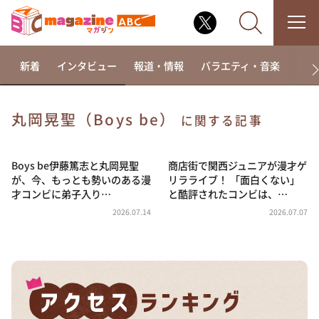
新着
インタビュー
報道・情報
バラエティ・音楽
ドラ
丸岡晃聖（Boys be）
に関する記事
なるみ・岡村の過ぎるTV
相席食堂
Boys be伊藤篤志と丸岡晃聖
商店街で関西ジュニアが漫才ゲ
が、今、もっとも勢いのある漫
リラライブ！ 「面白くない」
これ余談なんですけど・・・
才コンビに弟子入り…
と酷評されたコンビは、…
～人生密着トークバラエティ！～ やすとものいたっ
2026.07.14
2026.07.07
て真剣です
探偵！ナイトスクープ
news おかえり
河合＆A.B.C-Z塚田×福井アナ「なんでやねん！？」
（news おかえり）