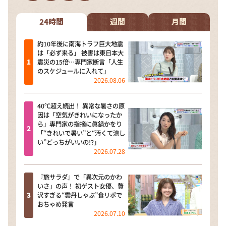
DAIGOも台所 ～きょうの献立 何にする？～
本日はダイアンなり！シーズン２
24時間
週間
月間
朝だ！生です旅サラダ
約10年後に南海トラフ巨大地震
は「必ず来る」 被害は東日本大
教えて！ニュースライブ 正義のミカタ
震災の15倍…専門家断言「人生
のスケジュールに入れて」
ＬＩＦＥ～夢のカタチ～
2026.08.06
新婚さんいらっしゃい！
40℃超え続出！ 異常な暑さの原
ポツンと一軒家
因は「空気がきれいになったか
ら」専門家の指摘に眞鍋かをり
ザキ山小屋本館
「“きれいで暑い”と“汚くて涼し
い”どっちがいいの!?」
ぺこぱのまるスポ
2026.07.28
アナ回覧板
『旅サラダ』で「異次元のかわ
いさ」の声！ 初ゲスト女優、贅
沢すぎる“雲丹しゃぶ”食リポで
おちゃめ発言
2026.07.10