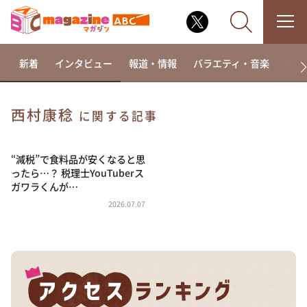
新着
インタビュー
報道・情報
バラエティ・音楽
ドラ
西村康稔
に関する記事
なるみ・岡村の過ぎるTV
相席食堂
“減税”で食料品が安くなると思
ったら…？ 税理士YouTuberス
これ余談なんですけど・・・
ガワラくんが…
～人生密着トークバラエティ！～ やすとものいたっ
2026.07.07
て真剣です
探偵！ナイトスクープ
news おかえり
河合＆A.B.C-Z塚田×福井アナ「なんでやねん！？」
（news おかえり）