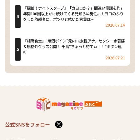
『探偵！ナイトスクープ』「カヨコか？」間違い電話を約7
年間100回以上かけ続けてくる見知らぬ男性。カヨコのふり
をした依頼者に、ポツリと呟いた言葉は…
2026.07.14
『相席食堂』“爆烈ボイン”元NHK女性アナ、セクシー水着姿
＆規格外グッズ公開！ 千鳥“ちょっと待てぃ！！”ボタン連
打
2026.07.21
公式SNSをフォロー