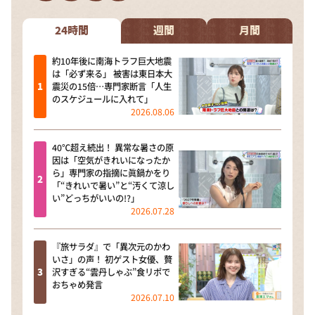
DAIGOも台所 ～きょうの献立 何にする？～
本日はダイアンなり！シーズン２
24時間
週間
月間
朝だ！生です旅サラダ
約10年後に南海トラフ巨大地震
は「必ず来る」 被害は東日本大
教えて！ニュースライブ 正義のミカタ
震災の15倍…専門家断言「人生
のスケジュールに入れて」
ＬＩＦＥ～夢のカタチ～
2026.08.06
新婚さんいらっしゃい！
40℃超え続出！ 異常な暑さの原
ポツンと一軒家
因は「空気がきれいになったか
ら」専門家の指摘に眞鍋かをり
ザキ山小屋本館
「“きれいで暑い”と“汚くて涼し
い”どっちがいいの!?」
ぺこぱのまるスポ
2026.07.28
アナ回覧板
『旅サラダ』で「異次元のかわ
いさ」の声！ 初ゲスト女優、贅
沢すぎる“雲丹しゃぶ”食リポで
おちゃめ発言
2026.07.10