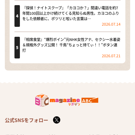
『探偵！ナイトスクープ』「カヨコか？」間違い電話を約7
年間100回以上かけ続けてくる見知らぬ男性。カヨコのふり
をした依頼者に、ポツリと呟いた言葉は…
2026.07.14
『相席食堂』“爆烈ボイン”元NHK女性アナ、セクシー水着姿
＆規格外グッズ公開！ 千鳥“ちょっと待てぃ！！”ボタン連
打
2026.07.21
公式SNSをフォロー