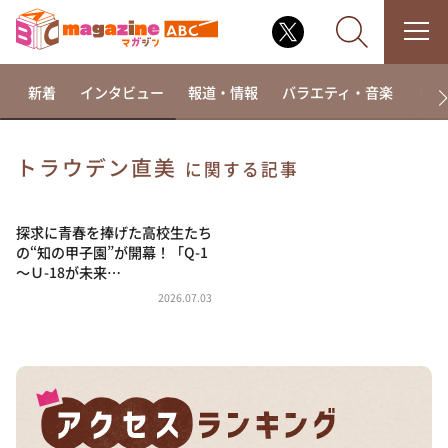
新着
インタビュー
報道・情報
バラエティ・音楽
ドラ
トラウデン直美
に関する記事
なるみ・岡村の過ぎるTV
相席食堂
探求に青春を捧げた高校生たち
の“知の甲子園”が開幕！「Q-1
これ余談なんですけど・・・
～Ｕ-18が未来…
～人生密着トークバラエティ！～ やすとものいたっ
2026.07.03
て真剣です
探偵！ナイトスクープ
news おかえり
河合＆A.B.C-Z塚田×福井アナ「なんでやねん！？」
（news おかえり）