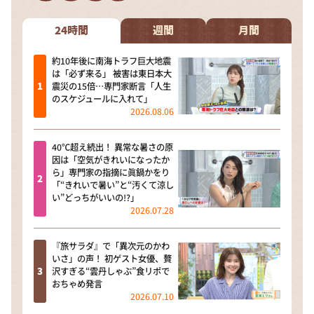
DAIGOも台所 ～きょうの献立 何にする？～
本日はダイアンなり！シーズン２
24時間
週間
月間
朝だ！生です旅サラダ
約10年後に南海トラフ巨大地震
は「必ず来る」 被害は東日本大
教えて！ニュースライブ 正義のミカタ
震災の15倍…専門家断言「人生
のスケジュールに入れて」
ＬＩＦＥ～夢のカタチ～
2026.08.06
新婚さんいらっしゃい！
40℃超え続出！ 異常な暑さの原
ポツンと一軒家
因は「空気がきれいになったか
ら」専門家の指摘に眞鍋かをり
ザキ山小屋本館
「“きれいで暑い”と“汚くて涼し
い”どっちがいいの!?」
ぺこぱのまるスポ
2026.07.28
アナ回覧板
『旅サラダ』で「異次元のかわ
いさ」の声！ 初ゲスト女優、贅
沢すぎる“雲丹しゃぶ”食リポで
おちゃめ発言
2026.07.10