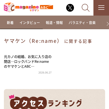
新着
インタビュー
報道・情報
バラエティ・音楽
ドラ
ヤマケン（Re:name）
に関する記事
なるみ・岡村の過ぎるTV
相席食堂
元カノの結婚、お気に入り店の
閉店…ロックバンドRe:name
これ余談なんですけど・・・
のヤマケンとABC…
～人生密着トークバラエティ！～ やすとものいたっ
2026.06.27
て真剣です
探偵！ナイトスクープ
news おかえり
河合＆A.B.C-Z塚田×福井アナ「なんでやねん！？」
（news おかえり）