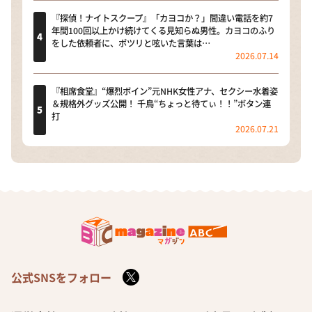
『探偵！ナイトスクープ』「カヨコか？」間違い電話を約7
年間100回以上かけ続けてくる見知らぬ男性。カヨコのふり
をした依頼者に、ポツリと呟いた言葉は…
2026.07.14
『相席食堂』“爆烈ボイン”元NHK女性アナ、セクシー水着姿
＆規格外グッズ公開！ 千鳥“ちょっと待てぃ！！”ボタン連
打
2026.07.21
公式SNSをフォロー