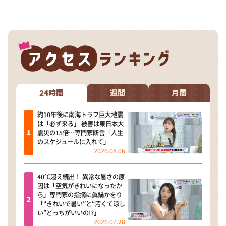
DAIGOも台所 ～きょうの献立 何にする？～
本日はダイアンなり！シーズン２
朝だ！生です旅サラダ
教えて！ニュースライブ 正義のミカタ
ＬＩＦＥ～夢のカタチ～
新婚さんいらっしゃい！
24時間
週間
月間
ポツンと一軒家
約10年後に南海トラフ巨大地震
は「必ず来る」 被害は東日本大
ザキ山小屋本館
震災の15倍…専門家断言「人生
のスケジュールに入れて」
ぺこぱのまるスポ
2026.08.06
アナ回覧板
40℃超え続出！ 異常な暑さの原
因は「空気がきれいになったか
ら」専門家の指摘に眞鍋かをり
「“きれいで暑い”と“汚くて涼し
い”どっちがいいの!?」
2026.07.28