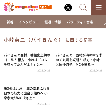
新着
インタビュー
報道・情報
バラエティ・音楽
ドラ
小峠英二（バイきんぐ）
に関する記事
なるみ・岡村の過ぎるTV
相席食堂
バイきんぐ西村、番組史上初の
バイきんぐ・西村が海の幸を求
ゴール！ 相方・小峠は「コレ
めて九州を縦断！ 相方・小峠
これ余談なんですけど・・・
を待ってたんだよ！」と…
と国仲涼子、MC小泉孝…
～人生密着トークバラエティ！～ やすとものいたっ
2026.06.26
2026.06.21
て真剣です
探偵！ナイトスクープ
第3弾は九州！ 海の幸あふれる
news おかえり
日本の魅力に出会う船旅へ 小
河合＆A.B.C-Z塚田×福井アナ「なんでやねん！？」
泉孝太郎MC『海上ヒ…
（news おかえり）
2026.06.13