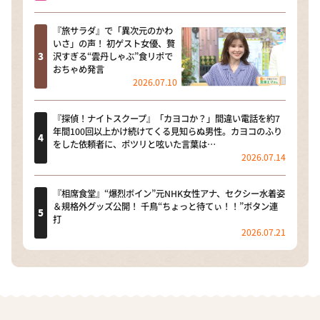
『旅サラダ』で「異次元のかわ
いさ」の声！ 初ゲスト女優、贅
沢すぎる“雲丹しゃぶ”食リポで
おちゃめ発言
2026.07.10
『探偵！ナイトスクープ』「カヨコか？」間違い電話を約7
年間100回以上かけ続けてくる見知らぬ男性。カヨコのふり
をした依頼者に、ポツリと呟いた言葉は…
2026.07.14
『相席食堂』“爆烈ボイン”元NHK女性アナ、セクシー水着姿
＆規格外グッズ公開！ 千鳥“ちょっと待てぃ！！”ボタン連
打
2026.07.21