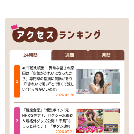
DAIGOも台所 ～きょうの献立 何にする？～
本日はダイアンなり！シーズン２
朝だ！生です旅サラダ
教えて！ニュースライブ 正義のミカタ
ＬＩＦＥ～夢のカタチ～
新婚さんいらっしゃい！
24時間
週間
月間
ポツンと一軒家
40℃超え続出！ 異常な暑さの原
因は「空気がきれいになったか
ザキ山小屋本館
ら」専門家の指摘に眞鍋かをり
「“きれいで暑い”と“汚くて涼し
ぺこぱのまるスポ
い”どっちがいいの!?」
2026.07.28
アナ回覧板
『相席食堂』“爆烈ボイン”元
NHK女性アナ、セクシー水着姿
＆規格外グッズ公開！ 千鳥“ち
ょっと待てぃ！！”ボタン連打
2026.07.21