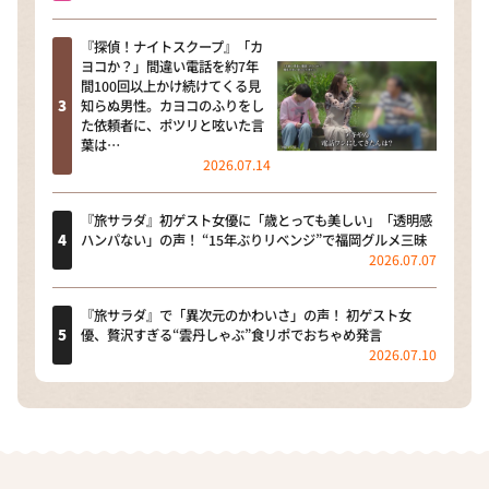
『探偵！ナイトスクープ』「カ
ヨコか？」間違い電話を約7年
間100回以上かけ続けてくる見
知らぬ男性。カヨコのふりをし
た依頼者に、ポツリと呟いた言
葉は…
2026.07.14
『旅サラダ』初ゲスト女優に「歳とっても美しい」「透明感
ハンパない」の声！ “15年ぶりリベンジ”で福岡グルメ三昧
2026.07.07
『旅サラダ』で「異次元のかわいさ」の声！ 初ゲスト女
優、贅沢すぎる“雲丹しゃぶ”食リポでおちゃめ発言
2026.07.10