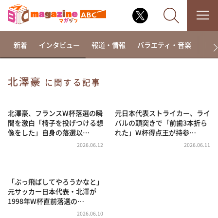
新着
インタビュー
報道・情報
バラエティ・音楽
ドラ
北澤豪
に関する記事
なるみ・岡村の過ぎるTV
相席食堂
北澤豪、フランスW杯落選の瞬
元日本代表ストライカー、ライ
間を激白「椅子を投げつける想
バルの頭突きで「前歯3本折ら
これ余談なんですけど・・・
像をした」自身の落選以…
れた」W杯得点王が持参…
～人生密着トークバラエティ！～ やすとものいたっ
2026.06.12
2026.06.11
て真剣です
探偵！ナイトスクープ
「ぶっ飛ばしてやろうかなと」
news おかえり
元サッカー日本代表・北澤が
河合＆A.B.C-Z塚田×福井アナ「なんでやねん！？」
1998年W杯直前落選の…
（news おかえり）
2026.06.10