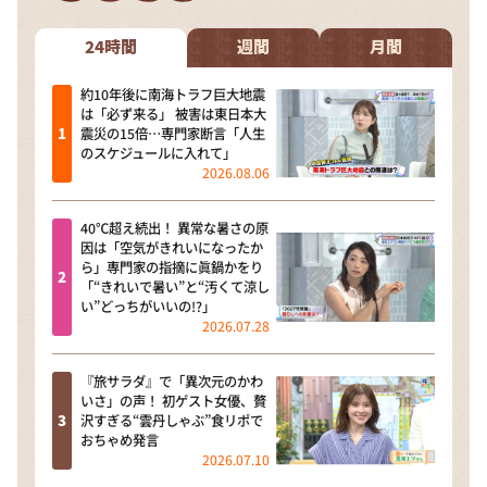
DAIGOも台所 ～きょうの献立 何にする？～
本日はダイアンなり！シーズン２
24時間
週間
月間
朝だ！生です旅サラダ
約10年後に南海トラフ巨大地震
は「必ず来る」 被害は東日本大
教えて！ニュースライブ 正義のミカタ
震災の15倍…専門家断言「人生
のスケジュールに入れて」
ＬＩＦＥ～夢のカタチ～
2026.08.06
新婚さんいらっしゃい！
40℃超え続出！ 異常な暑さの原
ポツンと一軒家
因は「空気がきれいになったか
ら」専門家の指摘に眞鍋かをり
ザキ山小屋本館
「“きれいで暑い”と“汚くて涼し
い”どっちがいいの!?」
ぺこぱのまるスポ
2026.07.28
アナ回覧板
『旅サラダ』で「異次元のかわ
いさ」の声！ 初ゲスト女優、贅
沢すぎる“雲丹しゃぶ”食リポで
おちゃめ発言
2026.07.10