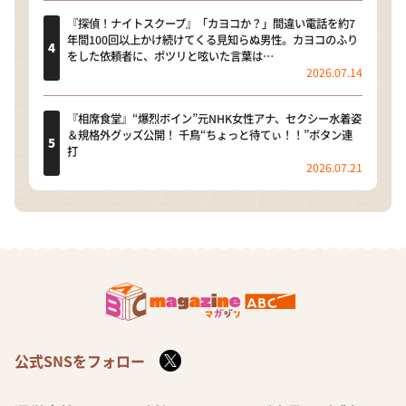
『探偵！ナイトスクープ』「カヨコか？」間違い電話を約7
年間100回以上かけ続けてくる見知らぬ男性。カヨコのふり
をした依頼者に、ポツリと呟いた言葉は…
2026.07.14
『相席食堂』“爆烈ボイン”元NHK女性アナ、セクシー水着姿
＆規格外グッズ公開！ 千鳥“ちょっと待てぃ！！”ボタン連
打
2026.07.21
公式SNSをフォロー