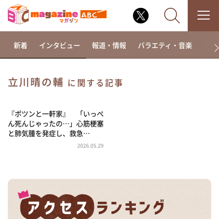
新着
インタビュー
報道・情報
バラエティ・音楽
ドラ
立川晴の輔
に関する記事
なるみ・岡村の過ぎるTV
相席食堂
『ポツンと一軒家』 「いっぺ
ん死んじゃったの…」心筋梗塞
これ余談なんですけど・・・
と肺気腫を発症し、救急…
～人生密着トークバラエティ！～ やすとものいたっ
2026.05.29
て真剣です
探偵！ナイトスクープ
news おかえり
河合＆A.B.C-Z塚田×福井アナ「なんでやねん！？」
（news おかえり）