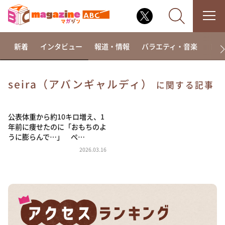
新着
インタビュー
報道・情報
バラエティ・音楽
ドラ
seira（アバンギャルディ）
に関する記事
なるみ・岡村の過ぎるTV
相席食堂
公表体重から約10キロ増え、1
年前に痩せたのに「おもちのよ
これ余談なんですけど・・・
うに膨らんで…」 ぺ…
～人生密着トークバラエティ！～ やすとものいたっ
2026.03.16
て真剣です
探偵！ナイトスクープ
news おかえり
河合＆A.B.C-Z塚田×福井アナ「なんでやねん！？」
（news おかえり）