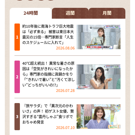
DAIGOも台所 ～きょうの献立 何にする？～
本日はダイアンなり！シーズン２
24時間
週間
月間
朝だ！生です旅サラダ
約10年後に南海トラフ巨大地震
は「必ず来る」 被害は東日本大
教えて！ニュースライブ 正義のミカタ
震災の15倍…専門家断言「人生
のスケジュールに入れて」
ＬＩＦＥ～夢のカタチ～
2026.08.06
新婚さんいらっしゃい！
40℃超え続出！ 異常な暑さの原
ポツンと一軒家
因は「空気がきれいになったか
ら」専門家の指摘に眞鍋かをり
ザキ山小屋本館
「“きれいで暑い”と“汚くて涼し
い”どっちがいいの!?」
ぺこぱのまるスポ
2026.07.28
アナ回覧板
『旅サラダ』で「異次元のかわ
いさ」の声！ 初ゲスト女優、贅
沢すぎる“雲丹しゃぶ”食リポで
おちゃめ発言
2026.07.10