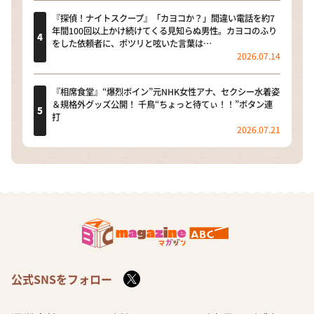
『探偵！ナイトスクープ』「カヨコか？」間違い電話を約7
年間100回以上かけ続けてくる見知らぬ男性。カヨコのふり
をした依頼者に、ポツリと呟いた言葉は…
2026.07.14
『相席食堂』“爆烈ボイン”元NHK女性アナ、セクシー水着姿
＆規格外グッズ公開！ 千鳥“ちょっと待てぃ！！”ボタン連
打
2026.07.21
公式SNSをフォロー