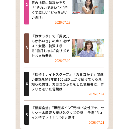
河合＆A.B.C-Z塚田×福井アナ
家の指摘に眞鍋かをり
「“きれいで暑い”と“汚
「なんでやねん！？」（news お
くて涼しい”どっちがい
かえり）
いの!?」
2026.07.28
DAIGOも台所 ～きょうの献立 何
にする？～
『旅サラダ』で「異次元
のかわいさ」の声！ 初ゲ
本日はダイアンなり！シーズン２
スト女優、贅沢すぎ
る“雲丹しゃぶ”食リポで
朝だ！生です旅サラダ
おちゃめ発言
2026.07.10
教えて！ニュースライブ 正義の
ミカタ
『探偵！ナイトスクープ』「カヨコか？」間違
い電話を約7年間100回以上かけ続けてくる見
ＬＩＦＥ～夢のカタチ～
知らぬ男性。カヨコのふりをした依頼者に、ポ
ツリと呟いた言葉は…
2026.07.14
新婚さんいらっしゃい！
ポツンと一軒家
『相席食堂』“爆烈ボイン”元NHK女性アナ、セ
クシー水着姿＆規格外グッズ公開！ 千鳥“ちょ
っと待てぃ！！”ボタン連打
ザキ山小屋本館
2026.07.21