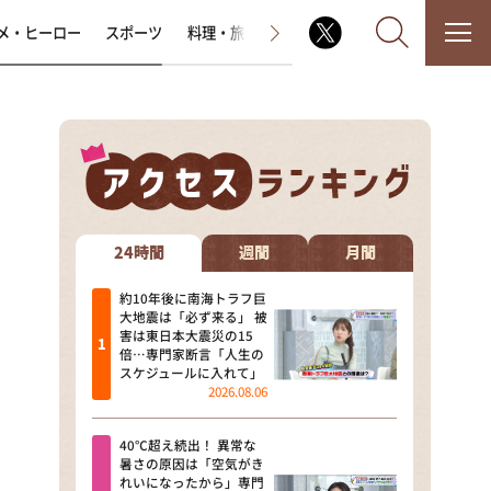
メ・ヒーロー
スポーツ
料理・旅
ラジオ番組
その他
なるみ・岡村の過ぎるTV
相席食堂
24時間
週間
月間
これ余談なんですけど・・・
約10年後に南海トラフ巨
大地震は「必ず来る」 被
害は東日本大震災の15
～人生密着トークバラエティ！
倍…専門家断言「人生の
～ やすとものいたって真剣です
スケジュールに入れて」
2026.08.06
探偵！ナイトスクープ
40℃超え続出！ 異常な
news おかえり
暑さの原因は「空気がき
れいになったから」専門