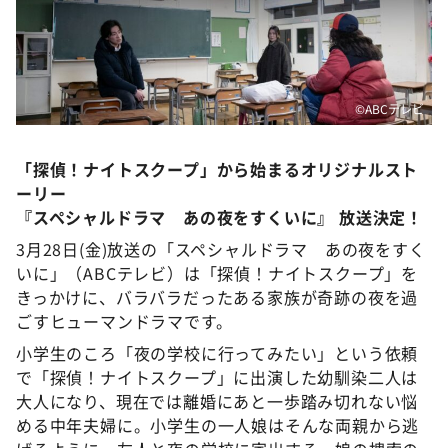
DAIGOも台所 ～きょうの献立 何にする？～
本日はダイアンなり！シーズン２
朝だ！生です旅サラダ
©️ABCテレビ
教えて！ニュースライブ 正義のミカタ
ＬＩＦＥ～夢のカタチ～
「探偵！ナイトスクープ」から始まるオリジナルスト
新婚さんいらっしゃい！
ーリー
ポツンと一軒家
『スペシャルドラマ あの夜をすくいに』 放送決定！
3月28日(金)放送の「スペシャルドラマ あの夜をすく
ザキ山小屋本館
いに」（ABCテレビ）は「探偵！ナイトスクープ」を
ぺこぱのまるスポ
きっかけに、バラバラだったある家族が奇跡の夜を過
アナ回覧板
ごすヒューマンドラマです。
小学生のころ「夜の学校に行ってみたい」という依頼
で「探偵！ナイトスクープ」に出演した幼馴染二人は
大人になり、現在では離婚にあと一歩踏み切れない悩
める中年夫婦に。小学生の一人娘はそんな両親から逃