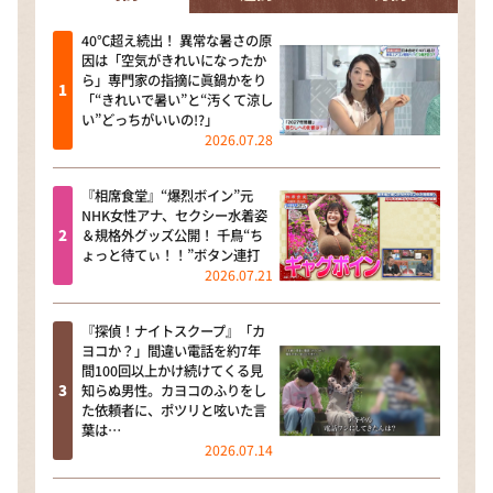
40℃超え続出！ 異常な暑さの原
因は「空気がきれいになったか
ら」専門家の指摘に眞鍋かをり
「“きれいで暑い”と“汚くて涼し
い”どっちがいいの!?」
2026.07.28
『相席食堂』“爆烈ボイン”元
NHK女性アナ、セクシー水着姿
＆規格外グッズ公開！ 千鳥“ち
ょっと待てぃ！！”ボタン連打
2026.07.21
『探偵！ナイトスクープ』「カ
ヨコか？」間違い電話を約7年
間100回以上かけ続けてくる見
知らぬ男性。カヨコのふりをし
た依頼者に、ポツリと呟いた言
葉は…
2026.07.14