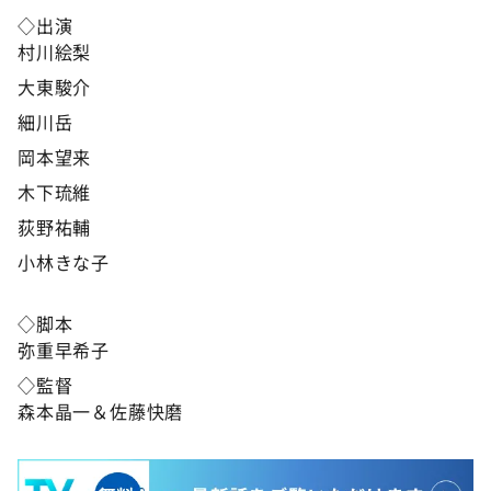
◇出演
村川絵梨
大東駿介
細川岳
岡本望来
木下琉維
荻野祐輔
小林きな子
◇脚本
弥重早希子
◇監督
森本晶一＆佐藤快磨