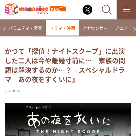
報
バラエティ・音楽
ドラマ・映画
アナウンサー
アニメ・
かつて「探偵！ナイトスクープ」に出演
した二人は今や離婚寸前に… 家族の問
なるみ・岡村の過ぎるTV
題は解決するのか…？『スペシャルドラ
相席食堂
マ あの夜をすくいに』
これ余談なんですけど・・・
～人生密着トークバラエティ！～ やすとものいたっ
2025.03.16
て真剣です
探偵！ナイトスクープ
news おかえり
河合＆A.B.C-Z塚田×福井アナ「なんでやねん！？」
（news おかえり）