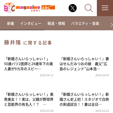
新着
インタビュー
報道・情報
バラエティ・音楽
ドラ
藤井隆
に関する記事
なるみ・岡村の過ぎるTV
相席食堂
「新婚さんいらっしゃい！」
『新婚さんいらっしゃい！』妻
50歳バツ2医師と24歳年下の美
はせんだみつおの娘 義父“広
これ余談なんですけど・・・
人妻が9カ月のスピー…
島のレジェンド”山本浩…
～人生密着トークバラエティ！～ やすとものいたっ
2025.04.11
2025.04.02
て真剣です
探偵！ナイトスクープ
「新婚さんいらっしゃい！」美
「新婚さんいらっしゃい！」新
news おかえり
男美女！！実は、父親が野球界
婚さん史上初！スタジオで白熱
河合＆A.B.C-Z塚田×福井アナ「なんでやねん！？」
と芸能界の有名人！？ …
の剣道試合！！妻は全日…
（news おかえり）
2025.03.28
2025.03.22