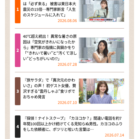
は「必ず来る」 被害は東日本大
震災の15倍…専門家断言「人生
のスケジュールに入れて」
2026.08.06
40℃超え続出！ 異常な暑さの原
因は「空気がきれいになったか
ら」専門家の指摘に眞鍋かをり
「“きれいで暑い”と“汚くて涼し
い”どっちがいいの!?」
2026.07.28
『旅サラダ』で「異次元のかわ
いさ」の声！ 初ゲスト女優、贅
沢すぎる“雲丹しゃぶ”食リポで
おちゃめ発言
2026.07.10
『探偵！ナイトスクープ』「カヨコか？」間違い電話を約7
年間100回以上かけ続けてくる見知らぬ男性。カヨコのふり
をした依頼者に、ポツリと呟いた言葉は…
2026.07.14