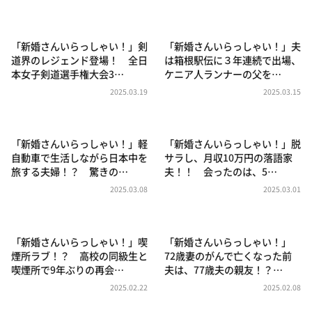
DAIGOも台所 ～きょうの献立 何にする？～
本日はダイアンなり！シーズン２
「新婚さんいらっしゃい！」剣
「新婚さんいらっしゃい！」夫
朝だ！生です旅サラダ
道界のレジェンド登場！ 全日
は箱根駅伝に３年連続で出場、
本女子剣道選手権大会3…
ケニア人ランナーの父を…
教えて！ニュースライブ 正義のミカタ
2025.03.19
2025.03.15
ＬＩＦＥ～夢のカタチ～
新婚さんいらっしゃい！
「新婚さんいらっしゃい！」軽
「新婚さんいらっしゃい！」脱
ポツンと一軒家
自動車で生活しながら日本中を
サラし、月収10万円の落語家
旅する夫婦！？ 驚きの…
夫！！ 会ったのは、5…
ザキ山小屋本館
2025.03.08
2025.03.01
ぺこぱのまるスポ
アナ回覧板
「新婚さんいらっしゃい！」喫
「新婚さんいらっしゃい！」
煙所ラブ！？ 高校の同級生と
72歳妻のがんで亡くなった前
喫煙所で9年ぶりの再会…
夫は、77歳夫の親友！？…
2025.02.22
2025.02.08