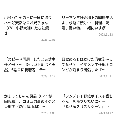
DAIGOも台所 ～きょうの献立 何にする？～
本日はダイアンなり！シーズン２
出会ったその日に一緒に温泉
リーマン主任＆部下の同居生活
朝だ！生です旅サラダ
へ…ど天然糸目お兄ちゃん
よ、永遠に続け… 料理、洗
（CV：小野大輔）たちに癒
濯、買い物、一緒にいすぎ…
教えて！ニュースライブ 正義のミカタ
さ…
2023.11.23
ＬＩＦＥ～夢のカタチ～
2023.12.01
新婚さんいらっしゃい！
ポツンと一軒家
「スピード同居」したど天然主
目覚めるとはだけた浴衣姿…っ
任と部下…『新しい上司はど天
てなぜ？ イケメン主任部下コ
ザキ山小屋本館
然』6話目に視聴者「テ…
ンビが泊まり出張した『…
ぺこぱのまるスポ
2023.11.17
2023.11.11
アナ回覧板
かまってちゃん課長（CV：杉
「ツンデレ下野紘ボイス子猫ち
田智和）、コミュ力高めイケメ
ゃん」をモフりたいにゃ～
ン部下（CV：福山潤）…
「幸せ頭スリスリシーン」…
2023.11.03
2023.10.27