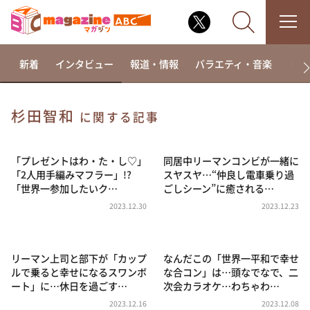
新着
インタビュー
報道・情報
バラエティ・音楽
ドラ
杉田智和
に関する記事
なるみ・岡村の過ぎるTV
相席食堂
「プレゼントはわ・た・し♡」
同居中リーマンコンビが一緒に
「2人用手編みマフラー」!?
スヤスヤ…“仲良し電車乗り過
これ余談なんですけど・・・
「世界一参加したいク…
ごしシーン”に癒される…
～人生密着トークバラエティ！～ やすとものいたっ
2023.12.30
2023.12.23
て真剣です
探偵！ナイトスクープ
リーマン上司と部下が「カップ
なんだこの「世界一平和で幸せ
news おかえり
ルで乗ると幸せになるスワンボ
な合コン」は…頭なでなで、二
河合＆A.B.C-Z塚田×福井アナ「なんでやねん！？」
ート」に…休日を過ごす…
次会カラオケ…わちゃわ…
（news おかえり）
2023.12.16
2023.12.08