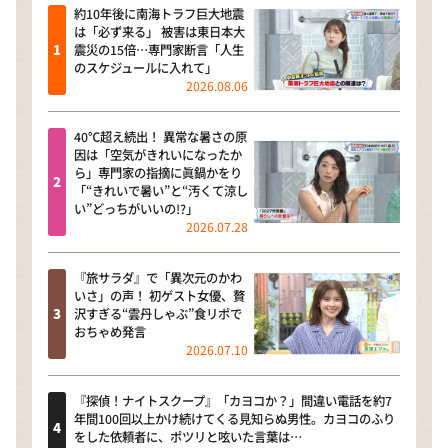
約10年後に南海トラフ巨大地震
は「必ず来る」 被害は東日本大
震災の15倍…専門家断言「人生
のスケジュールに入れて」
2026.08.06
40℃超え続出！ 異常な暑さの原
因は「空気がきれいになったか
ら」専門家の指摘に眞鍋かをり
「“きれいで暑い”と“汚くて涼し
い”どっちがいいの!?」
2026.07.28
『旅サラダ』で「異次元のかわ
いさ」の声！ 初ゲスト女優、贅
沢すぎる“雲丹しゃぶ”食リポで
おちゃめ発言
2026.07.10
『探偵！ナイトスクープ』「カヨコか？」間違い電話を約7
年間100回以上かけ続けてくる見知らぬ男性。カヨコのふり
をした依頼者に、ポツリと呟いた言葉は…