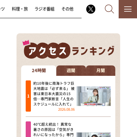
ーツ
料理・旅
ラジオ番組
その他
なるみ・岡村の過ぎるTV
相席食堂
24時間
週間
月間
これ余談なんですけど・・・
約10年後に南海トラフ巨
大地震は「必ず来る」 被
害は東日本大震災の15
～人生密着トークバラエティ！
倍…専門家断言「人生の
～ やすとものいたって真剣です
スケジュールに入れて」
2026.08.06
探偵！ナイトスクープ
40℃超え続出！ 異常な
news おかえり
暑さの原因は「空気がき
れいになったから」専門