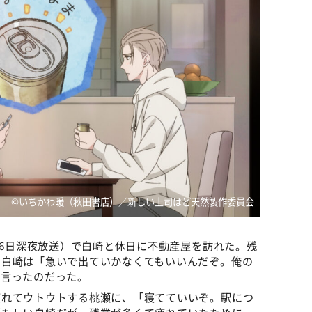
©いちかわ暖（秋田書店）／新しい上司はど天然製作委員会
16日深夜放送）で白崎と休日に不動産屋を訪れた。残
、白崎は「急いで出ていかなくてもいいんだぞ。俺の
く言ったのだった。
疲れてウトウトする桃瀬に、「寝てていいぞ。駅につ
頼もしい白崎だが、残業が多くて疲れていたために、