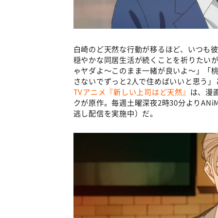
白崎のど天然な行動が移るほど、いつも彼
穏やかな同居生活が続くことを祈りたいが
ゃヤダよ～このまま一緒が良いよ～」「
さないでずっと2人で住めばいいと思う」
TVアニメ『新しい上司はど天然』
は、漫
クが原作。毎週土曜深夜2時30分よりANiM
逃し配信を実施中）だ。