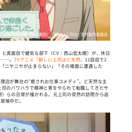
©いちかわ暖（秋田書店）／新しい上司はど天然製作委員会
）と真面目で健気な部下（CV：西山宏太朗）が、休日
ト……。
TVアニメ『新しい上司はど天然』
11話目で2
、「ニヤニヤが止まらない」「その場面に遭遇した
理店が舞台の“癒されお仕事コメディ”。ど天然な主
上司のパワハラで精神と胃をやられて転職してきたサ
朗）らの日常が描かれる。元上司の突然の訪問から逃
に居候中だ。