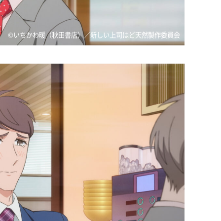
©いちかわ暖（秋田書店）／新しい上司はど天然製作委員会