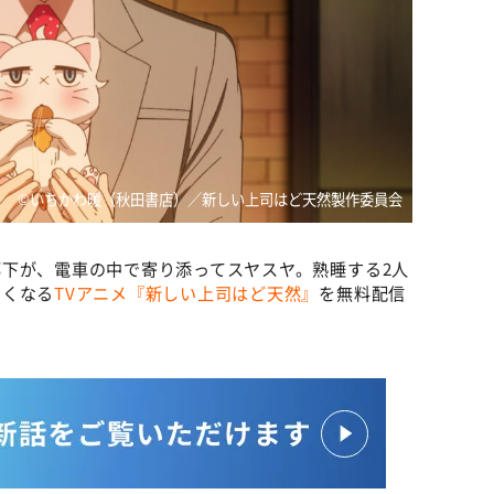
©いちかわ暖（秋田書店）／新しい上司はど天然製作委員会
下が、電車の中で寄り添ってスヤスヤ。熟睡する2人
たくなる
TVアニメ『新しい上司はど天然』
を無料配信