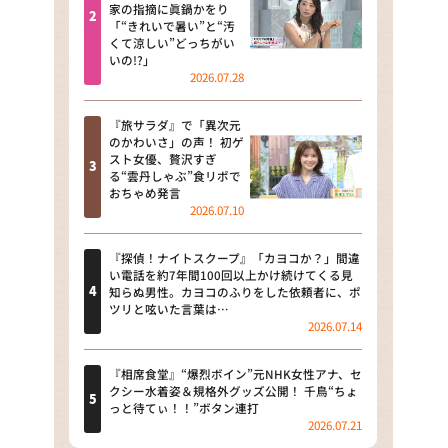
河合＆A.B.C-Z塚田×福井アナ
家の指摘に眞鍋かをり
「“きれいで暑い”と“汚
「なんでやねん！？」（news お
くて涼しい”どっちがい
かえり）
いの!?」
2026.07.28
DAIGOも台所 ～きょうの献立 何
にする？～
『旅サラダ』で「異次元
のかわいさ」の声！ 初ゲ
本日はダイアンなり！シーズン２
スト女優、贅沢すぎ
る“雲丹しゃぶ”食リポで
朝だ！生です旅サラダ
おちゃめ発言
2026.07.10
教えて！ニュースライブ 正義の
ミカタ
『探偵！ナイトスクープ』「カヨコか？」間違
い電話を約7年間100回以上かけ続けてくる見
ＬＩＦＥ～夢のカタチ～
知らぬ男性。カヨコのふりをした依頼者に、ポ
ツリと呟いた言葉は…
2026.07.14
新婚さんいらっしゃい！
ポツンと一軒家
『相席食堂』“爆烈ボイン”元NHK女性アナ、セ
クシー水着姿＆規格外グッズ公開！ 千鳥“ちょ
っと待てぃ！！”ボタン連打
ザキ山小屋本館
2026.07.21