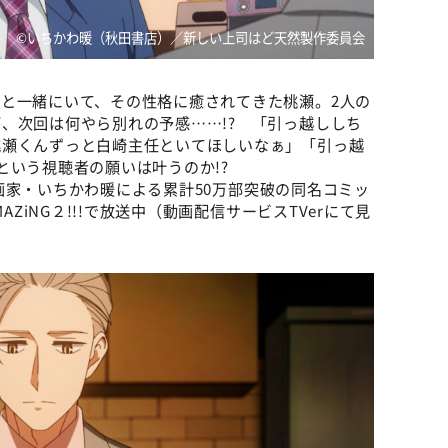
©いちかわ暖（秋田書店）／新しい上司はど天然製作委員会
と一緒にいて、その性格に癒されてきた桃瀬。2人の
、次回は何やら別れの予感……!? 「引っ越ししち
桃瀬くんずっと白崎主任といてほしいなぁ」「引っ越
という視聴者の願いは叶うのか!?
画家・いちかわ暖による累計50万部突破の同名コミッ
AZiNG２!!!で放送中（動画配信サービスTVerにて見