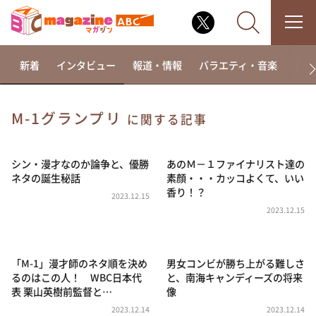
新着
インタビュー
報道・情報
バラエティ・音楽
ドラ
M-1グランプリ
に関する記事
なるみ・岡村の過ぎるTV
相席食堂
シン・漫才なのか論争と、優勝
あのＭ－１ファイナリスト達の
ネタの誕生秘話
素顔・・・カッコよくて、いい
これ余談なんですけど・・・
香り！？
2023.12.15
～人生密着トークバラエティ！～ やすとものいたっ
2023.12.15
て真剣です
探偵！ナイトスクープ
「M-1」漫才師のネタ順を決め
男女コンビが勝ち上がる難しさ
news おかえり
るのはこの人！ WBC日本代
と、南海キャンディーズの将来
河合＆A.B.C-Z塚田×福井アナ「なんでやねん！？」
表 栗山英樹前監督と…
像
（news おかえり）
2023.12.14
2023.12.14