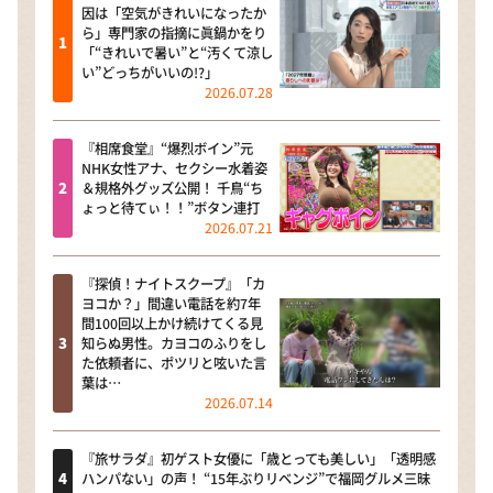
因は「空気がきれいになったか
ら」専門家の指摘に眞鍋かをり
「“きれいで暑い”と“汚くて涼し
い”どっちがいいの!?」
2026.07.28
『相席食堂』“爆烈ボイン”元
NHK女性アナ、セクシー水着姿
＆規格外グッズ公開！ 千鳥“ち
ょっと待てぃ！！”ボタン連打
2026.07.21
『探偵！ナイトスクープ』「カ
ヨコか？」間違い電話を約7年
間100回以上かけ続けてくる見
知らぬ男性。カヨコのふりをし
た依頼者に、ポツリと呟いた言
葉は…
2026.07.14
『旅サラダ』初ゲスト女優に「歳とっても美しい」「透明感
ハンパない」の声！ “15年ぶりリベンジ”で福岡グルメ三昧