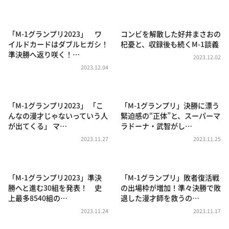
DAIGOも台所 ～きょうの献立 何にする？～
本日はダイアンなり！シーズン２
「M-1グランプリ2023」 ワ
コンビを解散した好井まさおの
朝だ！生です旅サラダ
イルドカードはダブルヒガシ！
杞憂と、収録後も続くM-1談義
準決勝へ返り咲く！…
教えて！ニュースライブ 正義のミカタ
2023.12.02
2023.12.04
ＬＩＦＥ～夢のカタチ～
新婚さんいらっしゃい！
「M-1グランプリ2023」 「こ
「M-1グランプリ」決勝に漂う
ポツンと一軒家
んなの漫才じゃないっていう人
緊迫感の“正体”と、スーパーマ
が出てくる」 マ…
ラドーナ・武智がし…
ザキ山小屋本館
2023.11.27
2023.11.25
ぺこぱのまるスポ
アナ回覧板
「M-1グランプリ2023」準決
「M-1グランプリ」敗者復活戦
勝へと進む30組を発表！ 史
の出場枠が増加！準々決勝で敗
上最多8540組の…
退した漫才師を救うの…
2023.11.24
2023.11.17