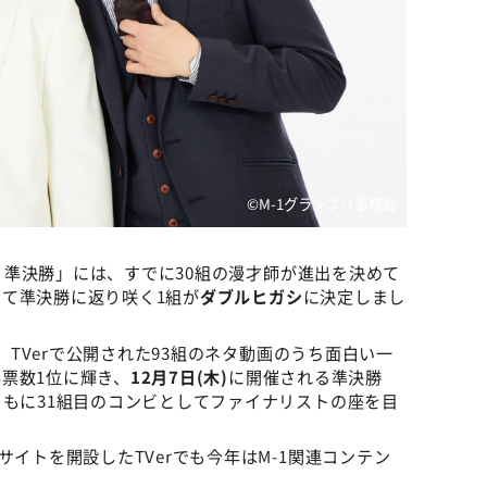
©M-1グランプリ事務局
プリ準決勝」には、すでに30組の漫才師が進出を決めて
て準決勝に返り咲く1組が
ダブルヒガシ
に決定しまし
間、TVerで公開された93組のネタ動画のうち面白い一
票数1位に輝き、
12月7日(木)
に開催される準決勝
ともに31組目のコンビとしてファイナリストの座を目
サイトを開設したTVerでも今年はM-1関連コンテン