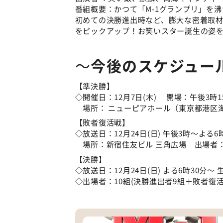
番組概要：かつて「M-1グランプリ」を
初めての決勝進出時など、膨大な密着取
をピックアップ！お笑いスター誕生の姿
～
今後のスケジュー
【準決勝】
◇開催日：12月7日(木) 開場：午後3時
場所： ニューピアホール（東京都港区海岸
【敗者復活戦】
◇放送日：12月24日(日) 午後3時～よる6
場所：新宿住友ビル 三角広場 出場者：
【決勝】
◇放送日：12月24日(日) よる6時30分～ 
◇出場者：10組(決勝進出者9組＋敗者復活