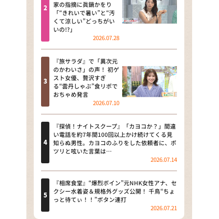
河合＆A.B.C-Z塚田×福井アナ
家の指摘に眞鍋かをり
「“きれいで暑い”と“汚
「なんでやねん！？」（news お
くて涼しい”どっちがい
かえり）
いの!?」
2026.07.28
DAIGOも台所 ～きょうの献立 何
にする？～
『旅サラダ』で「異次元
のかわいさ」の声！ 初ゲ
本日はダイアンなり！シーズン２
スト女優、贅沢すぎ
る“雲丹しゃぶ”食リポで
朝だ！生です旅サラダ
おちゃめ発言
2026.07.10
教えて！ニュースライブ 正義の
ミカタ
『探偵！ナイトスクープ』「カヨコか？」間違
い電話を約7年間100回以上かけ続けてくる見
ＬＩＦＥ～夢のカタチ～
知らぬ男性。カヨコのふりをした依頼者に、ポ
ツリと呟いた言葉は…
2026.07.14
新婚さんいらっしゃい！
ポツンと一軒家
『相席食堂』“爆烈ボイン”元NHK女性アナ、セ
クシー水着姿＆規格外グッズ公開！ 千鳥“ちょ
っと待てぃ！！”ボタン連打
ザキ山小屋本館
2026.07.21