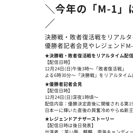
＼
今年の「M-1」
／
決勝戦・敗者復活戦をリアルタ
優勝者記者会見やレジェンドM-
★決勝戦・敗者復活戦をリアルタイム配
【配信日時】
12月24日(日)午後3時～「敗者復活戦」
よる6時30分～「決勝戦」をリアルタイム
★優勝者記者会見
【配信日時】
12月24日(日)深夜1時頃～
配信内容：優勝決定直後に開催される第1
日本一に輝いた直後の興奮冷めやらぬ新
★レジェンドアナザーストーリー
【配信日時は後日発表】
出演者 ：笑い飯、麒麟、南海キャンディ