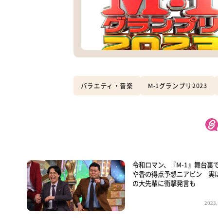
バラエティ・音楽
M-1グランプリ2023
令和ロマン、『M-1』舞台裏
や香の得点予想ニアピン 実
の大先輩に衝撃発言も
2023.