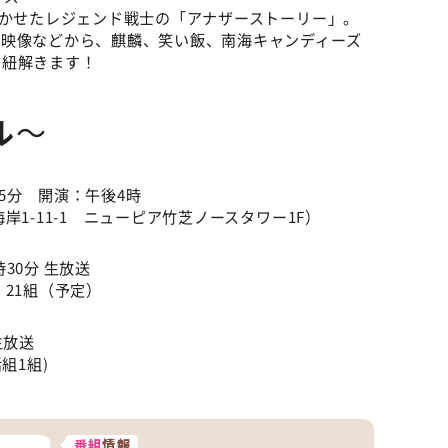
沸かせたレジェンド戦士の「アナザーストーリー」。
材映像などから、麒麟、笑い飯、南海キャンディーズ
を紐解きます！
ル
～
15分 開演：午後4時
1-11-1 ニューピア竹芝ノースタワー1F）
時30分 生放送
21組（予定）
生放送
組1組)
番組
情報