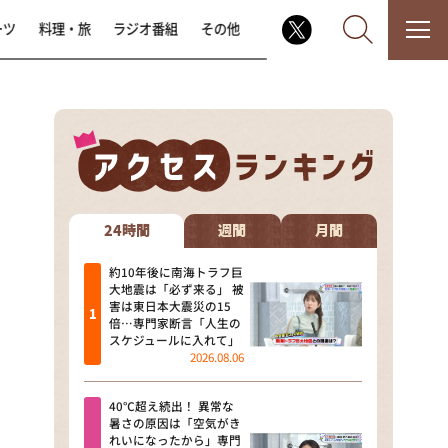
ーツ
料理・旅
ラジオ番組
その他
なるみ・岡村の過ぎるTV
相席食堂
24時間
週間
月間
これ余談なんですけど・・・
約10年後に南海トラフ巨
大地震は「必ず来る」 被
害は東日本大震災の15
～人生密着トークバラエティ！
倍…専門家断言「人生の
～ やすとものいたって真剣です
スケジュールに入れて」
2026.08.06
探偵！ナイトスクープ
40℃超え続出！ 異常な
news おかえり
暑さの原因は「空気がき
れいになったから」専門