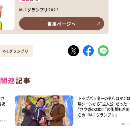
M-1グランプリ2023
番組ページへ
M-1グランプリ
でさ
トップバッターの令和ロマン
はあ
場シーンから“主人公”だった
“さや香の2本目”の衝撃も冷め
らぬ『M-1グランプリ』…
12.29
2023.1