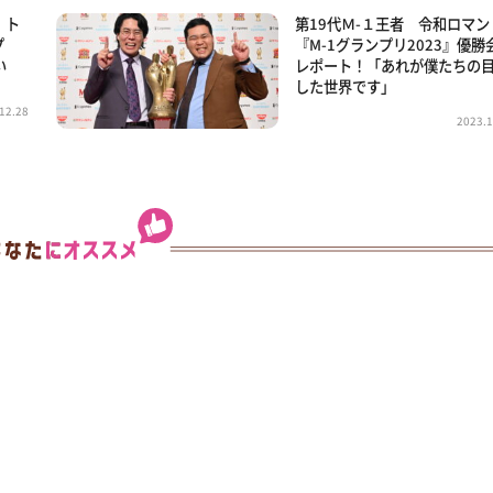
 ト
第19代Ｍ-１王者 令和ロマン
プ
『M-1グランプリ2023』優勝
い
レポート！「あれが僕たちの
した世界です」
12.28
2023.1