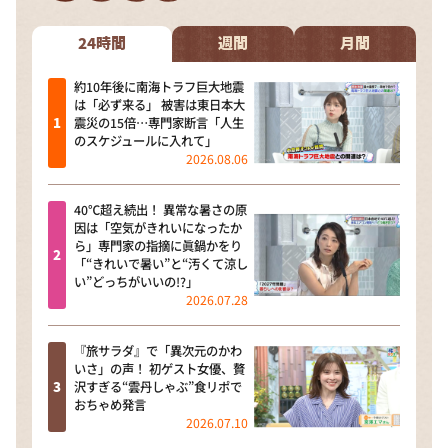
DAIGOも台所 ～きょうの献立 何にする？～
本日はダイアンなり！シーズン２
24時間
週間
月間
朝だ！生です旅サラダ
約10年後に南海トラフ巨大地震
は「必ず来る」 被害は東日本大
教えて！ニュースライブ 正義のミカタ
震災の15倍…専門家断言「人生
のスケジュールに入れて」
ＬＩＦＥ～夢のカタチ～
2026.08.06
新婚さんいらっしゃい！
40℃超え続出！ 異常な暑さの原
ポツンと一軒家
因は「空気がきれいになったか
ら」専門家の指摘に眞鍋かをり
ザキ山小屋本館
「“きれいで暑い”と“汚くて涼し
い”どっちがいいの!?」
ぺこぱのまるスポ
2026.07.28
アナ回覧板
『旅サラダ』で「異次元のかわ
いさ」の声！ 初ゲスト女優、贅
沢すぎる“雲丹しゃぶ”食リポで
おちゃめ発言
2026.07.10