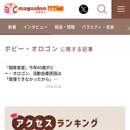
新着
インタビュー
報道・情報
バラエティ・音楽
ドラ
ボビー・オロゴン
に関する記事
なるみ・岡村の過ぎるTV
相席食堂
『相席食堂』今年60歳ボビ
ー・オロゴン、活動自粛原因は
これ余談なんですけど・・・
「我慢できなかったから」…
～人生密着トークバラエティ！～ やすとものいたっ
2026.01.16
て真剣です
探偵！ナイトスクープ
news おかえり
河合＆A.B.C-Z塚田×福井アナ「なんでやねん！？」
（news おかえり）