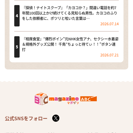
『探偵！ナイトスクープ』「カヨコか？」間違い電話を約7
年間100回以上かけ続けてくる見知らぬ男性。カヨコのふり
をした依頼者に、ポツリと呟いた言葉は…
2026.07.14
『相席食堂』“爆烈ボイン”元NHK女性アナ、セクシー水着姿
＆規格外グッズ公開！ 千鳥“ちょっと待てぃ！！”ボタン連
打
2026.07.21
公式SNSをフォロー