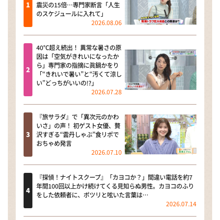
震災の15倍…専門家断言「人生
のスケジュールに入れて」
2026.08.06
40℃超え続出！ 異常な暑さの原
因は「空気がきれいになったか
ら」専門家の指摘に眞鍋かをり
「“きれいで暑い”と“汚くて涼し
い”どっちがいいの!?」
2026.07.28
『旅サラダ』で「異次元のかわ
いさ」の声！ 初ゲスト女優、贅
沢すぎる“雲丹しゃぶ”食リポで
おちゃめ発言
2026.07.10
『探偵！ナイトスクープ』「カヨコか？」間違い電話を約7
年間100回以上かけ続けてくる見知らぬ男性。カヨコのふり
をした依頼者に、ポツリと呟いた言葉は…
2026.07.14