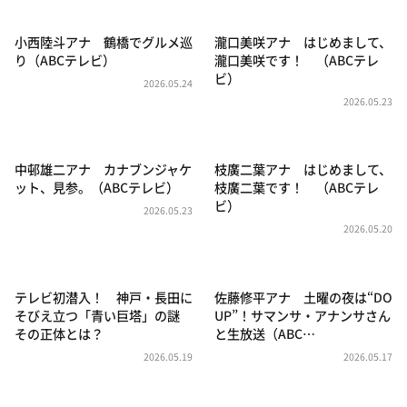
DAIGOも台所 ～きょうの献立 何にする？～
本日はダイアンなり！シーズン２
小西陸斗アナ 鶴橋でグルメ巡
瀧口美咲アナ はじめまして、
り（ABCテレビ）
瀧口美咲です！ （ABCテレ
朝だ！生です旅サラダ
ビ）
2026.05.24
教えて！ニュースライブ 正義のミカタ
2026.05.23
ＬＩＦＥ～夢のカタチ～
新婚さんいらっしゃい！
中邨雄二アナ カナブンジャケ
枝廣二葉アナ はじめまして、
ット、見参。（ABCテレビ）
枝廣二葉です！ （ABCテレ
ポツンと一軒家
ビ）
2026.05.23
ザキ山小屋本館
2026.05.20
ぺこぱのまるスポ
アナ回覧板
テレビ初潜入！ 神戸・長田に
佐藤修平アナ 土曜の夜は“DO
そびえ立つ「青い巨塔」の謎
UP”！サマンサ・アナンサさん
その正体とは？
と生放送（ABC…
2026.05.19
2026.05.17