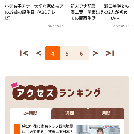
小寺右子アナ 大切な家族モア
新人アナ配属！！瀧口美咲＆枝
の19歳の誕生日（ABCテレ
廣二葉 関東出身の2人が初め
ビ）
ての関西生活！！ （A…
2026.05.15
2026.05.12
4
5
6
24時間
週間
月間
約10年後に南海トラフ巨大地震
は「必ず来る」 被害は東日本大