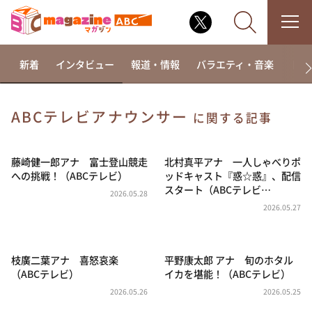
新着
インタビュー
報道・情報
バラエティ・音楽
ドラ
ABCテレビアナウンサー
に関する記事
なるみ・岡村の過ぎるTV
相席食堂
藤崎健一郎アナ 富士登山競走
北村真平アナ 一人しゃべりポ
への挑戦！（ABCテレビ）
ッドキャスト『惑☆惑』、配信
これ余談なんですけど・・・
スタート（ABCテレビ…
2026.05.28
～人生密着トークバラエティ！～ やすとものいたっ
2026.05.27
て真剣です
探偵！ナイトスクープ
枝廣二葉アナ 喜怒哀楽
平野康太郎 アナ 旬のホタル
news おかえり
（ABCテレビ）
イカを堪能！（ABCテレビ）
河合＆A.B.C-Z塚田×福井アナ「なんでやねん！？」
（news おかえり）
2026.05.26
2026.05.25