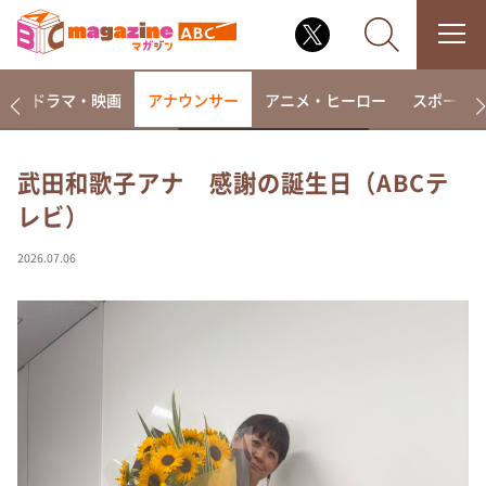
楽
ドラマ・映画
アナウンサー
アニメ・ヒーロー
スポーツ
武田和歌子アナ 感謝の誕生日（ABCテ
レビ）
なるみ・岡村の過ぎるTV
相席食堂
2026.07.06
これ余談なんですけど・・・
～人生密着トークバラエティ！～ やすとものいたっ
て真剣です
探偵！ナイトスクープ
news おかえり
河合＆A.B.C-Z塚田×福井アナ「なんでやねん！？」
（news おかえり）