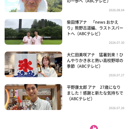
の一歩へ（ABCテレビ）
2026.08.04
柴田博アナ 「news おかえ
り」熊野古道編、ラストスパー
トへ（ABCテレビ）
2026.07.30
大仁田美咲アナ 猛暑到来！ひ
んやりかき氷と熱い高校野球の
季節（ABCテレビ）
2026.07.27
平野康太郎 アナ 27歳になり
ました！感謝と新たな気持ちで
（ABCテレビ）
2026.07.26