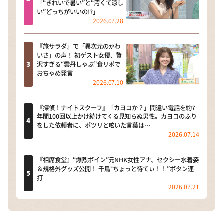
「“きれいで暑い”と“汚くて涼し
い”どっちがいいの!?」
2026.07.28
『旅サラダ』で「異次元のかわ
いさ」の声！ 初ゲスト女優、贅
沢すぎる“雲丹しゃぶ”食リポで
おちゃめ発言
2026.07.10
『探偵！ナイトスクープ』「カヨコか？」間違い電話を約7
年間100回以上かけ続けてくる見知らぬ男性。カヨコのふり
をした依頼者に、ポツリと呟いた言葉は…
2026.07.14
『相席食堂』“爆烈ボイン”元NHK女性アナ、セクシー水着姿
＆規格外グッズ公開！ 千鳥“ちょっと待てぃ！！”ボタン連
打
2026.07.21