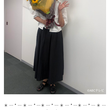
DAIGOも台所 ～きょうの献立 何にする？～
本日はダイアンなり！シーズン２
朝だ！生です旅サラダ
教えて！ニュースライブ 正義のミカタ
ＬＩＦＥ～夢のカタチ～
新婚さんいらっしゃい！
ポツンと一軒家
ザキ山小屋本館
ぺこぱのまるスポ
アナ回覧板
©ABCテレビ
＊ … * … ＊ … * …＊ … * … ＊ … * …＊ … * … ＊ …