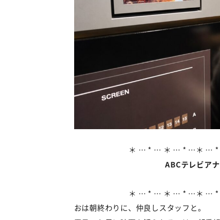
＊ … * … ＊ … * …＊ … *
ABCテレビア
＊ … * … ＊ … * …＊ … *
おは朝終わりに、仲良しスタッフと。