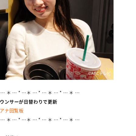
©ABCテレビ
 … ＊ … * …＊ … * … ＊ … * … ＊ …
ナウンサーが日替わりで更新
アナ回覧板
 … ＊ … * …＊ … * … ＊ … * … ＊ …