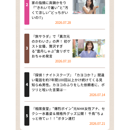
河合＆A.B.C-Z塚田×福井アナ
家の指摘に眞鍋かをり
「“きれいで暑い”と“汚
「なんでやねん！？」（news お
くて涼しい”どっちがい
かえり）
いの!?」
2026.07.28
DAIGOも台所 ～きょうの献立 何
にする？～
『旅サラダ』で「異次元
のかわいさ」の声！ 初ゲ
本日はダイアンなり！シーズン２
スト女優、贅沢すぎ
る“雲丹しゃぶ”食リポで
朝だ！生です旅サラダ
おちゃめ発言
2026.07.10
教えて！ニュースライブ 正義の
ミカタ
『探偵！ナイトスクープ』「カヨコか？」間違
い電話を約7年間100回以上かけ続けてくる見
ＬＩＦＥ～夢のカタチ～
知らぬ男性。カヨコのふりをした依頼者に、ポ
ツリと呟いた言葉は…
2026.07.14
新婚さんいらっしゃい！
ポツンと一軒家
『相席食堂』“爆烈ボイン”元NHK女性アナ、セ
クシー水着姿＆規格外グッズ公開！ 千鳥“ちょ
っと待てぃ！！”ボタン連打
ザキ山小屋本館
2026.07.21