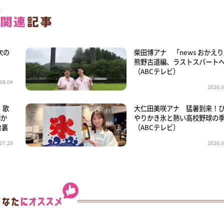
次の
柴田博アナ 「news おかえ
熊野古道編、ラストスパート
（ABCテレビ）
08.04
2026.0
」歌
大仁田美咲アナ 猛暑到来！
明か
やりかき氷と熱い高校野球の
台裏
（ABCテレビ）
07.29
2026.0