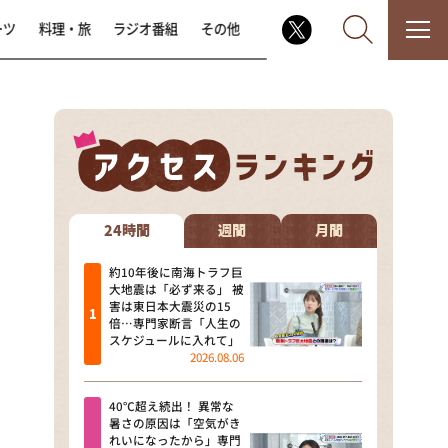
ーツ
料理・旅
ラジオ番組
その他
なるみ・岡村の過ぎるTV
相席食堂
24時間
週間
月間
これ余談なんですけど・・・
約10年後に南海トラフ巨
大地震は「必ず来る」 被
害は東日本大震災の15
～人生密着トークバラエティ！
倍…専門家断言「人生の
～ やすとものいたって真剣です
スケジュールに入れて」
2026.08.06
探偵！ナイトスクープ
40℃超え続出！ 異常な
news おかえり
暑さの原因は「空気がき
れいになったから」専門