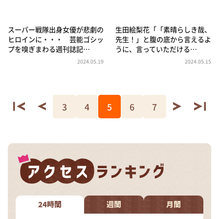
スーパー戦隊出身女優が悲劇の
生田絵梨花「「素晴らしき哉、
ヒロインに・・・ 芸能ゴシッ
先生！」と腹の底から言えるよ
プを嗅ぎまわる週刊誌記…
うに、言っていただける…
2024.05.19
2024.05.15
3
4
5
6
7
24時間
週間
月間