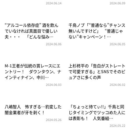
DAIGOも台所 ～きょうの献立 何にする？～
2024.06.14
2024.06.09
本日はダイアンなり！シーズン２
朝だ！生です旅サラダ
“アルコール依存症” 酒を飲ん
千鳥ノブ「“普通なら”チャンス
でいなければ真面目で優しい
無いんですけど」 “普通じゃ
教えて！ニュースライブ 正義のミカタ
夫・・・ 「どんな悩み…
ない”キャンペーン！…
ＬＩＦＥ～夢のカタチ～
2024.06.06
2024.06.05
新婚さんいらっしゃい！
ポツンと一軒家
M-1王者が伝統の賞レースにエ
上杉柊平の「告白がストレート
ントリー！ ダウンタウン、ナ
で可愛すぎる」とSNSでそのピ
ザキ山小屋本館
インティナイン、中川…
ュアさに多くの声
ぺこぱのまるスポ
2024.06.03
2024.06.02
アナ回覧板
八嶋智人 怖すぎる…豹変した
「ちょっと待てぃ!!」千鳥と同
闇金業者が牙を剥く！
じタイミングでツッコめた人に
は表彰も！ 人気番組…
2024.05.26
2024.05.22