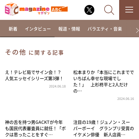
新着
インタビュー
報道・情報
バラエティ・音楽
ドラ
その他
に関する記事
なるみ・岡村の過ぎるTV
相席食堂
え！テレビ局でサイン会！？
松本まりか「本当にこれまでで
人気エッセイシリーズ第3弾！
いちばん幸せな現場でし
これ余談なんですけど・・・
た！」 上杉柊平と2人だけ
2024.06.18
の…
～人生密着トークバラエティ！～ やすとものいたっ
て真剣です
2024.06.16
探偵！ナイトスクープ
news おかえり
神の舌を持つ男GACKTが今年
注目の19歳！ジュノン・スー
河合＆A.B.C-Z塚田×福井アナ「なんでやねん！？」
も国民代表審査員に就任！「ボ
パーボーイ グランプリ受賞の
（news おかえり）
クは思ったことをすぐ…
イケメン俳優 新人店員…