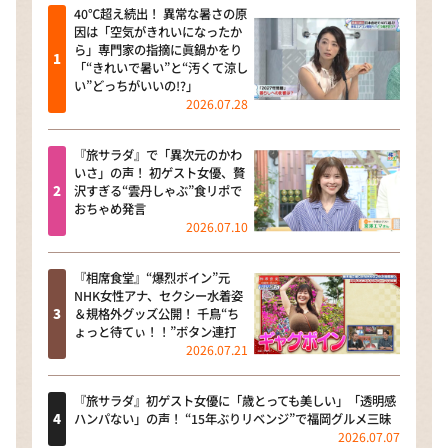
40℃超え続出！ 異常な暑さの原
因は「空気がきれいになったか
ら」専門家の指摘に眞鍋かをり
「“きれいで暑い”と“汚くて涼し
い”どっちがいいの!?」
2026.07.28
『旅サラダ』で「異次元のかわ
いさ」の声！ 初ゲスト女優、贅
沢すぎる“雲丹しゃぶ”食リポで
おちゃめ発言
2026.07.10
『相席食堂』“爆烈ボイン”元
NHK女性アナ、セクシー水着姿
＆規格外グッズ公開！ 千鳥“ち
ょっと待てぃ！！”ボタン連打
2026.07.21
『旅サラダ』初ゲスト女優に「歳とっても美しい」「透明感
ハンパない」の声！ “15年ぶりリベンジ”で福岡グルメ三昧
2026.07.07