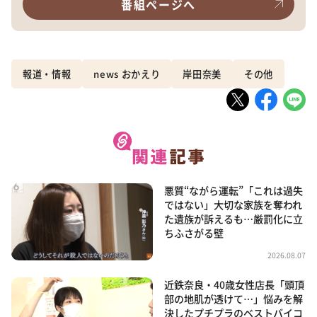
番組ページへ
報道・情報
news おかえり
岸田奈美
その他
悪質“ながら運転”「これは過失
ではない」大切な家族を奪われ
た遺族が訴えるも…厳罰化に立
ちふさがる壁
2026.08.07
近鉄奈良・40歳女性店長「頭頂
部の地肌が透けて…」悩みを解
決したプチプラのベストバイコ