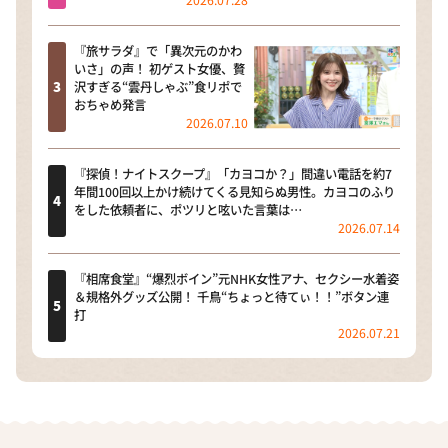
2026.07.28
『旅サラダ』で「異次元のかわ
いさ」の声！ 初ゲスト女優、贅
沢すぎる“雲丹しゃぶ”食リポで
おちゃめ発言
2026.07.10
『探偵！ナイトスクープ』「カヨコか？」間違い電話を約7
年間100回以上かけ続けてくる見知らぬ男性。カヨコのふり
をした依頼者に、ポツリと呟いた言葉は…
2026.07.14
『相席食堂』“爆烈ボイン”元NHK女性アナ、セクシー水着姿
＆規格外グッズ公開！ 千鳥“ちょっと待てぃ！！”ボタン連
打
2026.07.21