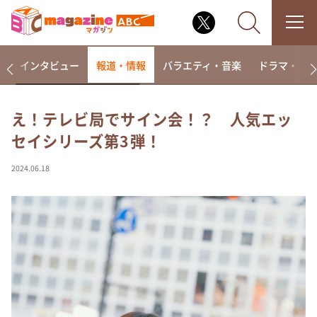
着
インタビュー
報道・情報
バラエティ・音楽
ドラマ・映
え！テレビ局でサイン会！？ 人気エッ
セイシリーズ第3弾！
なるみ・岡村の過ぎるTV
相席食堂
2024.06.18
これ余談なんですけど・・・
～人生密着トークバラエティ！～ やすとものいたっ
て真剣です
探偵！ナイトスクープ
news おかえり
河合＆A.B.C-Z塚田×福井アナ「なんでやねん！？」
（news おかえり）