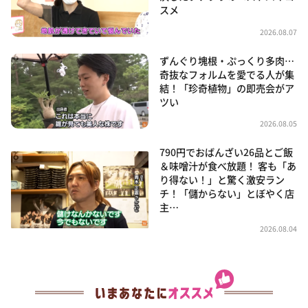
スメ
2026.08.07
ずんぐり塊根・ぷっくり多肉…
奇抜なフォルムを愛でる人が集
結！「珍奇植物」の即売会がア
ツい
2026.08.05
790円でおばんざい26品とご飯
＆味噌汁が食べ放題！ 客も「あ
り得ない！」と驚く激安ラン
チ！「儲からない」とぼやく店
主…
2026.08.04