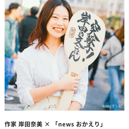
DAIGOも台所 ～きょうの献立 何にする？～
本日はダイアンなり！シーズン２
朝だ！生です旅サラダ
教えて！ニュースライブ 正義のミカタ
ＬＩＦＥ～夢のカタチ～
新婚さんいらっしゃい！
ポツンと一軒家
ザキ山小屋本館
ぺこぱのまるスポ
アナ回覧板
©ABCテレビ
作家 岸田奈美 × 「news おかえり」