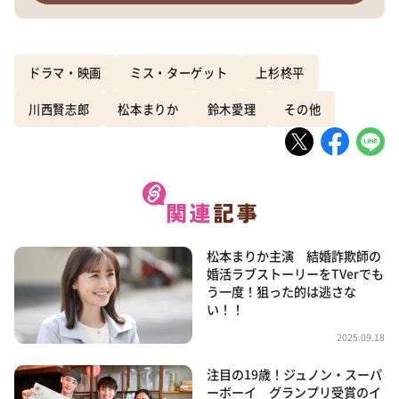
ドラマ・映画
ミス・ターゲット
上杉柊平
川西賢志郎
松本まりか
鈴木愛理
その他
松本まりか主演 結婚詐欺師の
婚活ラブストーリーをTVerでも
う一度！狙った的は逃さな
い！！
2025.09.18
注目の19歳！ジュノン・スーパ
ーボーイ グランプリ受賞のイ