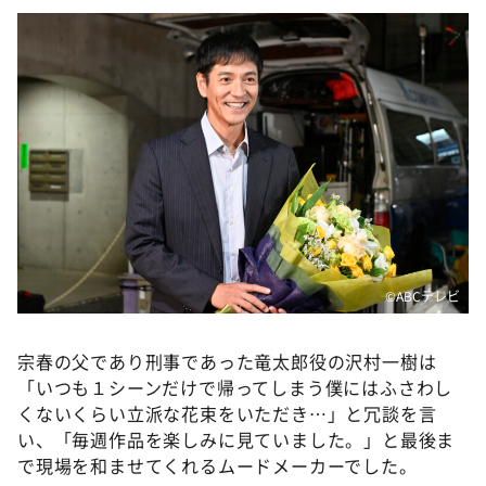
©ABCテレビ
宗春の父であり刑事であった竜太郎役の沢村一樹は
「いつも１シーンだけで帰ってしまう僕にはふさわし
くないくらい立派な花束をいただき…」と冗談を言
い、「毎週作品を楽しみに見ていました。」と最後ま
で現場を和ませてくれるムードメーカーでした。