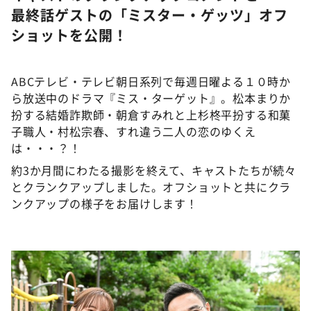
DAIGOも台所 ～きょうの献立 何にする？～
最終話ゲストの「ミスター・ゲッツ」オフ
本日はダイアンなり！シーズン２
ショットを公開！
朝だ！生です旅サラダ
教えて！ニュースライブ 正義のミカタ
ABCテレビ・テレビ朝日系列で毎週日曜よる１０時か
ら放送中のドラマ『ミス・ターゲット』。松本まりか
ＬＩＦＥ～夢のカタチ～
扮する結婚詐欺師・朝倉すみれと上杉柊平扮する和菓
新婚さんいらっしゃい！
子職人・村松宗春、すれ違う二人の恋のゆくえ
は・・・？！
ポツンと一軒家
約3か月間にわたる撮影を終えて、キャストたちが続々
ザキ山小屋本館
とクランクアップしました。オフショットと共にクラ
ぺこぱのまるスポ
ンクアップの様子をお届けします！
アナ回覧板