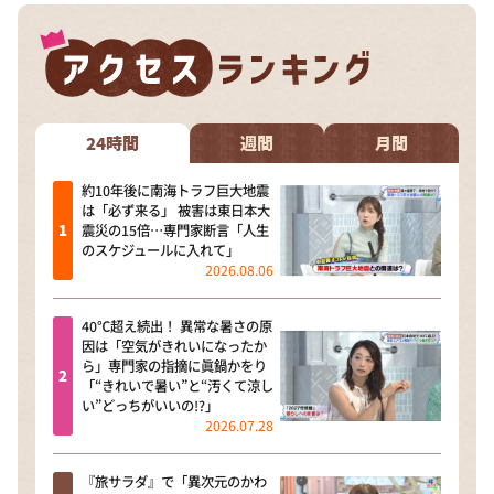
24時間
週間
月間
約10年後に南海トラフ巨大地震
は「必ず来る」 被害は東日本大
震災の15倍…専門家断言「人生
のスケジュールに入れて」
2026.08.06
40℃超え続出！ 異常な暑さの原
因は「空気がきれいになったか
ら」専門家の指摘に眞鍋かをり
「“きれいで暑い”と“汚くて涼し
い”どっちがいいの!?」
2026.07.28
『旅サラダ』で「異次元のかわ