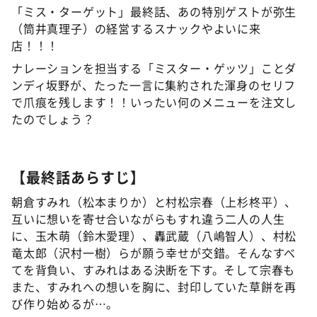
「ミス・ターゲット」最終話、あの特別ゲストが弥生
（筒井真理子）の経営するスナックやよいに来
店！！！
ナレーションを担当する「ミスター・ゲッツ」ことダ
ンディ坂野が、たった一言に集約された渾身のセリフ
で爪痕を残します！！いったい何のメニューを注文し
たのでしょう？
【最終話あらすじ】
朝倉すみれ（松本まりか）と村松宗春（上杉柊平）、
互いに想いを寄せ合いながらもすれ違う二人の人生
に、玉木萌（鈴木愛理）、轟武蔵（八嶋智人）、村松
竜太郎（沢村一樹）らが願う幸せが交錯。そんなすべ
てを背負い、すみれはある決断を下す。そして宗春も
また、すみれへの想いを胸に、封印していた草餅を再
び作り始めるが…。