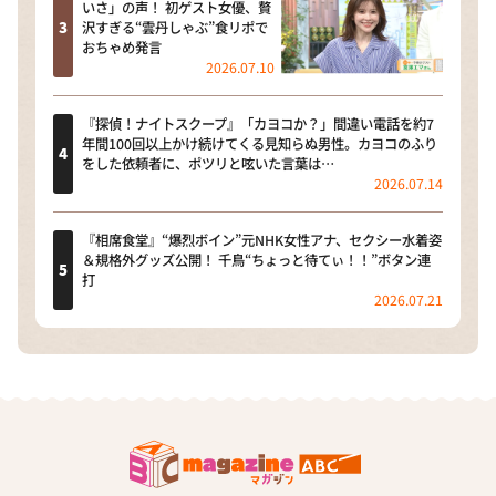
いさ」の声！ 初ゲスト女優、贅
沢すぎる“雲丹しゃぶ”食リポで
おちゃめ発言
2026.07.10
『探偵！ナイトスクープ』「カヨコか？」間違い電話を約7
年間100回以上かけ続けてくる見知らぬ男性。カヨコのふり
をした依頼者に、ポツリと呟いた言葉は…
2026.07.14
『相席食堂』“爆烈ボイン”元NHK女性アナ、セクシー水着姿
＆規格外グッズ公開！ 千鳥“ちょっと待てぃ！！”ボタン連
打
2026.07.21