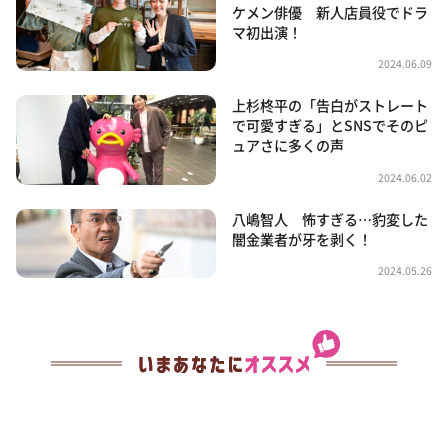
ケメン俳優 新人店員役でドラ
マ初出演！
2024.06.09
上杉柊平の「告白がストレート
で可愛すぎる」とSNSでそのピ
ュアさに多くの声
2024.06.02
八嶋智人 怖すぎる…豹変した
闇金業者が牙を剥く！
2024.05.26