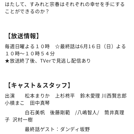
はたして、すみれと宗春はそれぞれの幸せを手にする
ことができるのか？
【放送情報】
毎週日曜よる１０時
☆
最終話は6月1６日（日）よる
１０時～１０時５４分
★放送終了後、TVerで見逃し配信あり
【キャスト＆スタッフ】
出演 松本まりか 上杉柊平 鈴木愛理 川西賢志郎
小槙まこ 田中真琴
白石美帆 後藤剛範 /八嶋智人/ 筒井真理
子 沢村一樹
最終話ゲスト：ダンディ坂野