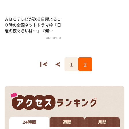
DAIGOも台所 ～きょうの献立 何にする？～
本日はダイアンなり！シーズン２
ＡＢＣテレビが送る日曜よる１
朝だ！生です旅サラダ
０時の全国ネットドラマ枠『日
曜の夜ぐらいは…』『何…
教えて！ニュースライブ 正義のミカタ
2023.09.08
ＬＩＦＥ～夢のカタチ～
新婚さんいらっしゃい！
ポツンと一軒家
1
2
ザキ山小屋本館
ぺこぱのまるスポ
アナ回覧板
24時間
週間
月間