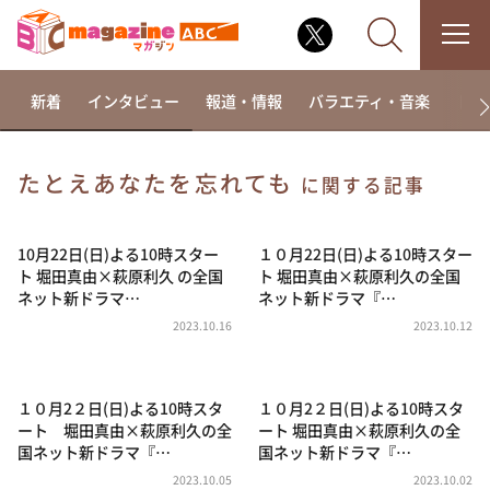
新着
インタビュー
報道・情報
バラエティ・音楽
ドラ
たとえあなたを忘れても
に関する記事
なるみ・岡村の過ぎるTV
相席食堂
10月22日(日)よる10時スター
１０月22日(日)よる10時スター
ト 堀田真由×萩原利久 の全国
ト 堀田真由×萩原利久の全国
これ余談なんですけど・・・
ネット新ドラマ…
ネット新ドラマ『…
～人生密着トークバラエティ！～ やすとものいたっ
2023.10.16
2023.10.12
て真剣です
探偵！ナイトスクープ
１０月2２日(日)よる10時スタ
１０月2２日(日)よる10時スタ
news おかえり
ート 堀田真由×萩原利久の全
ート 堀田真由×萩原利久の全
河合＆A.B.C-Z塚田×福井アナ「なんでやねん！？」
国ネット新ドラマ『…
国ネット新ドラマ『…
（news おかえり）
2023.10.05
2023.10.02