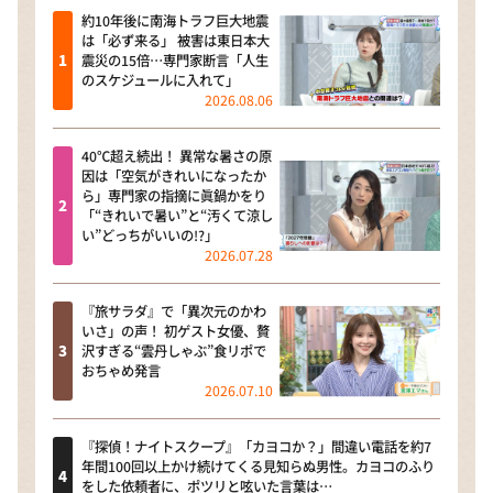
約10年後に南海トラフ巨大地震
は「必ず来る」 被害は東日本大
震災の15倍…専門家断言「人生
のスケジュールに入れて」
2026.08.06
40℃超え続出！ 異常な暑さの原
因は「空気がきれいになったか
ら」専門家の指摘に眞鍋かをり
「“きれいで暑い”と“汚くて涼し
い”どっちがいいの!?」
2026.07.28
『旅サラダ』で「異次元のかわ
いさ」の声！ 初ゲスト女優、贅
沢すぎる“雲丹しゃぶ”食リポで
おちゃめ発言
2026.07.10
『探偵！ナイトスクープ』「カヨコか？」間違い電話を約7
年間100回以上かけ続けてくる見知らぬ男性。カヨコのふり
をした依頼者に、ポツリと呟いた言葉は…