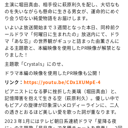
主演に堀田真由、相手役に萩原利久を配し、大切なも
のを失いながらも懸命に生きる男女が、運命的にめぐ
り会う切ない純愛物語をお届けします。
いよいよ放送開始まで３週間となった本日、同枠前ク
ールドラマ「何曜日に生まれたの」放送内にて、ドラ
マ「あな忘」の世界観がギュッと詰まった由薫さんに
よる主題歌と、本編映像を使用したPR映像が解禁とな
りました！
主題歌「Crystals」にのせ、
ドラマ本編の映像を使用したPR映像も公開！
リンク：
https://youtu.be/CDx1XUMpE-4
ピアニストになる夢に挫折した美璃（堀田真由）と、
記憶障害を抱えて生きる空（萩原利久）。優しい中で
もピアノの旋律が印象深いメロディーラインに、二人
の透きとおるほど美しい愛を歌った詞が重なります。
202３年1月にはテレビ朝日系連続ドラマ「星降る夜
に」の主題歌「星月夜」で各種チャートを席巻し、2回