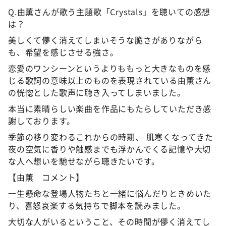
Q.由薫さんが歌う主題歌「Crystals」を聴いての感想
は？
美しくて儚く消えてしまいそうな脆さがありながら
も、希望を感じさせる強さ。
恋愛のワンシーンというよりももっと大きなものを感
じる歌詞の意味以上のものを表現されている由薫さん
の恍惚とした歌声に聴き入ってしまいました。
本当に素晴らしい楽曲を作品にもたらしていただき感
謝しております。
季節の移り変わるこれからの時期、 肌寒くなってきた
夜の空気に香りや触感までも浮かんでくる記憶や大切
な人へ想いを馳せながら聴きたいです。
【由薫 コメント】
一生懸命な登場人物たちと一緒に悩んだりときめいた
り、喜怒哀楽する気持ちで脚本を読みました。
大切な人がいるということ、その時間が儚く消えてし