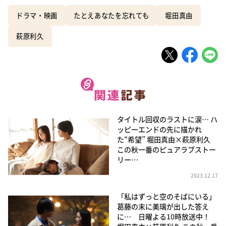
ドラマ・映画
たとえあなたを忘れても
堀田真由
萩原利久
タイトル回収のラストに涙… ハ
ッピーエンドの先に描かれ
た“希望” 堀田真由×萩原利久
この秋一番のピュアラブストー
リー…
2023.12.17
「私はずっと空のそばにいる」
葛藤の末に美璃が出した答え
に… 日曜よる10時放送中！