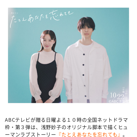
DAIGOも台所 ～きょうの献立 何にする？～
本日はダイアンなり！シーズン２
朝だ！生です旅サラダ
教えて！ニュースライブ 正義のミカタ
ＬＩＦＥ～夢のカタチ～
新婚さんいらっしゃい！
ポツンと一軒家
ザキ山小屋本館
ぺこぱのまるスポ
アナ回覧板
©️ABCテレビ
ABCテレビが贈る日曜よる１０時の全国ネットドラマ
枠・第３弾は、浅野妙子のオリジナル脚本で描くヒュ
ーマンラブストーリー
『たとえあなたを忘れても』
。