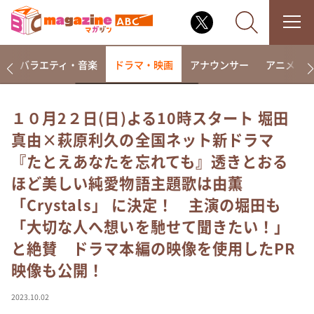
報
バラエティ・音楽
ドラマ・映画
アナウンサー
アニメ・
１０月2２日(日)よる10時スタート 堀田
真由×萩原利久の全国ネット新ドラマ
なるみ・岡村の過ぎるTV
『たとえあなたを忘れても』透きとおる
相席食堂
ほど美しい純愛物語主題歌は由薫
これ余談なんですけど・・・
「Crystals」 に決定！ 主演の堀田も
～人生密着トークバラエティ！～ やすとものいたっ
て真剣です
「大切な人へ想いを馳せて聞きたい！」
探偵！ナイトスクープ
と絶賛 ドラマ本編の映像を使用したPR
news おかえり
映像も公開！
河合＆A.B.C-Z塚田×福井アナ「なんでやねん！？」
（news おかえり）
2023.10.02