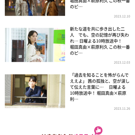
堀田真由×萩原利久 この秋一番
のピ…
2023.12.10
新たな道を共に歩き出した二
人 でも、空の記憶が再び失わ
れ… 日曜よる10時放送中！
堀田真由×萩原利久 この秋一番
のピ…
2023.12.03
「過去を知ることを怖がらんで
ええよ」 茜の孤独と、空が涙し
て伝えた言葉に… 日曜よる
10時放送中！ 堀田真由×萩原
利…
2023.11.26