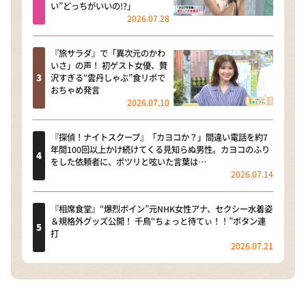
い”どっちがいいの!?」
2026.07.28
『旅サラダ』で「異次元のかわ
いさ」の声！ 初ゲスト女優、贅
沢すぎる“雲丹しゃぶ”食リポで
おちゃめ発言
2026.07.10
『探偵！ナイトスクープ』「カヨコか？」間違い電話を約7
年間100回以上かけ続けてくる見知らぬ男性。カヨコのふり
をした依頼者に、ポツリと呟いた言葉は…
2026.07.14
『相席食堂』“爆烈ボイン”元NHK女性アナ、セクシー水着姿
＆規格外グッズ公開！ 千鳥“ちょっと待てぃ！！”ボタン連
打
2026.07.21