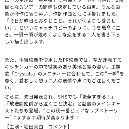
目となるツアーの開催も決定している由薫。そんな由
薫が今作に寄り添い、作詞作曲ともに手掛けました。
「今日が昨日とおなじこと。それが何よりも愛おし
い。」というキャッチコピーのように、今を懸命に生
き、一瞬一瞬が煌めくような恋をする二人を書き下ろ
しで描き出します。
また、本編映像を使用したPR映像では、空が運転する
キッチンカーの中で微笑みあう美璃と空の姿が。主題
歌「Crystals」のメロディーに合わせて、この“一瞬”を
尊く、愛おしく想う二人の表情や声にもご注目くださ
い。
さらに、先日発表され、SNSでも「豪華すぎる！」
「放送開始前から泣くこと決定」と話題のメインキャ
ストたちも登場。“この秋一番ピュアなラブストーリ
ー”にますます期待が高まります！
【主演・堀田真由 コメント】