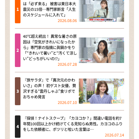
は「必ず来る」 被害は東日本大
震災の15倍…専門家断言「人生
のスケジュールに入れて」
2026.08.06
40℃超え続出！ 異常な暑さの原
因は「空気がきれいになったか
ら」専門家の指摘に眞鍋かをり
「“きれいで暑い”と“汚くて涼し
い”どっちがいいの!?」
2026.07.28
『旅サラダ』で「異次元のかわ
いさ」の声！ 初ゲスト女優、贅
沢すぎる“雲丹しゃぶ”食リポで
おちゃめ発言
2026.07.10
『探偵！ナイトスクープ』「カヨコか？」間違い電話を約7
年間100回以上かけ続けてくる見知らぬ男性。カヨコのふり
をした依頼者に、ポツリと呟いた言葉は…
2026.07.14