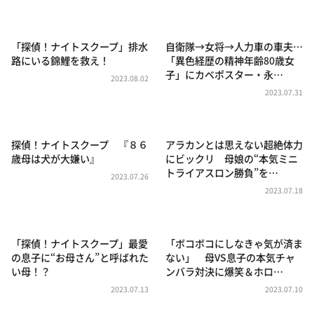
DAIGOも台所 ～きょうの献立 何にする？～
本日はダイアンなり！シーズン２
「探偵！ナイトスクープ」排水
自衛隊→女将→人力車の車夫…
朝だ！生です旅サラダ
路にいる錦鯉を救え！
「異色経歴の精神年齢80歳女
子」にカベポスター・永…
教えて！ニュースライブ 正義のミカタ
2023.08.02
2023.07.31
ＬＩＦＥ～夢のカタチ～
新婚さんいらっしゃい！
探偵！ナイトスクープ 『８６
アラカンとは思えない超絶体力
ポツンと一軒家
歳母は犬が大嫌い』
にビックリ 母娘の“本気ミニ
トライアスロン勝負”を…
ザキ山小屋本館
2023.07.26
2023.07.18
ぺこぱのまるスポ
アナ回覧板
「探偵！ナイトスクープ」最愛
「ボコボコにしなきゃ気が済ま
の息子に“お母さん”と呼ばれた
ない」 母VS息子の本気チャ
い母！？
ンバラ対決に爆笑＆ホロ…
2023.07.13
2023.07.10