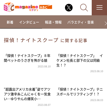
新着
インタビュー
報道・情報
バラエティ・音楽
ドラ
探偵！ナイトスクープ
に関する記事
なるみ・岡村の過ぎるTV
相席食堂
「探偵！ナイトスクープ」８年
「探偵！ナイトスクープ」 イ
間ペットのうさぎを怖がる娘
ケメン社長と部下の父は同級
これ余談なんですけど・・・
生！？
2023.08.10
～人生密着トークバラエティ！～ やすとものいたっ
2023.08.10
て真剣です
探偵！ナイトスクープ
“超露出アメリカ水着”姿でアツ
「探偵！ナイトスクープ」テニ
news おかえり
アツ激辛糸こんにゃくを一気食
スボールでリフティング！？
河合＆A.B.C-Z塚田×福井アナ「なんでやねん！？」
い…ゆりやんの爆笑小…
（news おかえり）
2023.08.03
2023.08.07