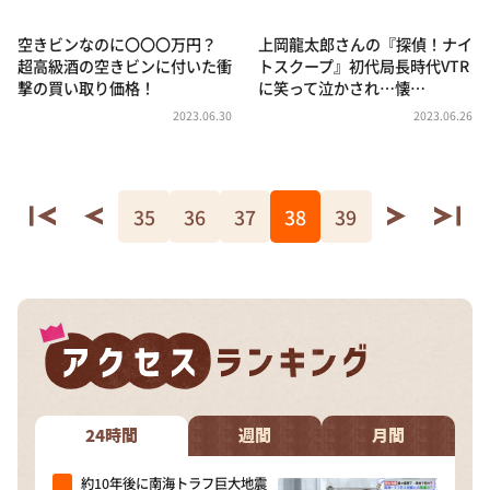
空きビンなのに〇〇〇万円？
上岡龍太郎さんの『探偵！ナイ
超高級酒の空きビンに付いた衝
トスクープ』初代局長時代VTR
撃の買い取り価格！
に笑って泣かされ…懐…
2023.06.30
2023.06.26
35
36
37
38
39
24時間
週間
月間
約10年後に南海トラフ巨大地震