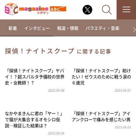
新着
インタビュー
報道・情報
バラエティ・音楽
ドラ
探偵！ナイトスクープ
に関する記事
なるみ・岡村の過ぎるTV
相席食堂
「探偵！ナイトスクープ」ヤバ
「探偵！ナイトスクープ」助け
イ！？超スパルタ予備校の世界
たい！ゼウスのために戦う涙の
これ余談なんですけど・・・
史・女教師！？
６歳児
～人生密着トークバラエティ！～ やすとものいたっ
2023.09.08
2023.09.07
て真剣です
探偵！ナイトスクープ
なかやまきんに君の「ヤー！」
「探偵！ナイトスクープ」アイ
news おかえり
で猫が大集合するオモシロ仮
アンクローで痛みを感じたい男
河合＆A.B.C-Z塚田×福井アナ「なんでやねん！？」
説…検証した結果は？
（news おかえり）
2023.09.01
2023.09.04