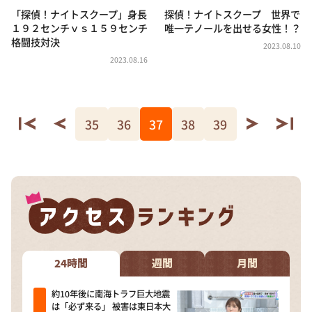
「探偵！ナイトスクープ」身長
探偵！ナイトスクープ 世界で
１９２センチｖｓ１５９センチ
唯一テノールを出せる女性！？
格闘技対決
2023.08.10
2023.08.16
35
36
37
38
39
24時間
週間
月間
約10年後に南海トラフ巨大地震
は「必ず来る」 被害は東日本大