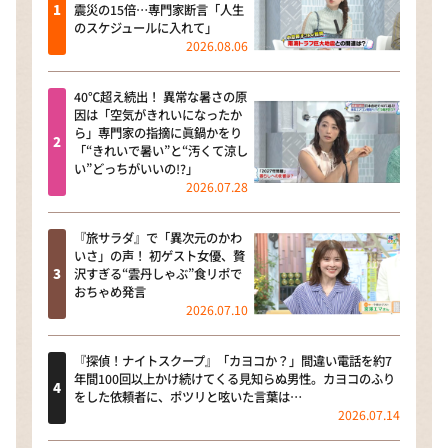
震災の15倍…専門家断言「人生
のスケジュールに入れて」
2026.08.06
40℃超え続出！ 異常な暑さの原
因は「空気がきれいになったか
ら」専門家の指摘に眞鍋かをり
「“きれいで暑い”と“汚くて涼し
い”どっちがいいの!?」
2026.07.28
『旅サラダ』で「異次元のかわ
いさ」の声！ 初ゲスト女優、贅
沢すぎる“雲丹しゃぶ”食リポで
おちゃめ発言
2026.07.10
『探偵！ナイトスクープ』「カヨコか？」間違い電話を約7
年間100回以上かけ続けてくる見知らぬ男性。カヨコのふり
をした依頼者に、ポツリと呟いた言葉は…
2026.07.14