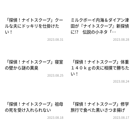
DAIGOも台所 ～きょうの献立 何にする？～
本日はダイアンなり！シーズン２
「探偵！ナイトスクープ」クー
ミルクボーイ内海＆ダイアン津
朝だ！生です旅サラダ
ルな夫にドッキリを仕掛けた
田が『ナイトスクープ』新探偵
い！
に!? 伝説の小ネタ「…
教えて！ニュースライブ 正義のミカタ
2023.08.31
2023.08.28
ＬＩＦＥ～夢のカタチ～
新婚さんいらっしゃい！
「探偵！ナイトスクープ」寝室
「探偵！ナイトスクープ」体重
ポツンと一軒家
の壁から謎の異臭
１４０ｋｇの夫に相撲で勝ちた
い！
ザキ山小屋本館
2023.08.25
2023.08.24
ぺこぱのまるスポ
アナ回覧板
「探偵！ナイトスクープ」祖母
「探偵！ナイトスクープ」修学
の死を受け入れられない
旅行で食べた黒いさつま揚げ
2023.08.18
2023.08.17