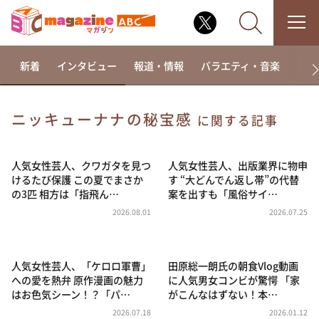
新着
インタビュー
報道・情報
バラエティ・音楽
ドラ
ニッキューナナの秘宝感
に関する記事
なるみ・岡村の過ぎるTV
相席食堂
人気女性芸人、クワガタを見つ
人気女性芸人、出版業界に物申
けるたび保護 この夏でまさか
す “大どんでん返し帯”の代替
これ余談なんですけど・・・
の3匹 相方は「指飛ん…
案を出すも「風俗サイ…
～人生密着トークバラエティ！～ やすとものいたっ
2026.08.01
2026.07.25
て真剣です
探偵！ナイトスクープ
人気女性芸人、「ケロロ軍曹」
田原総一朗氏の朝食Vlog動画
news おかえり
への愛を熱弁 原作漫画の魅力
に人気男女コンビが驚愕 「家
河合＆A.B.C-Z塚田×福井アナ「なんでやねん！？」
はお色気シーン！？「パ…
がこんなはずない！本…
（news おかえり）
2026.07.18
2026.01.12