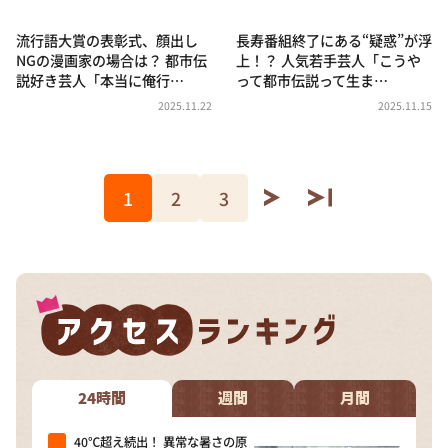
流行語大賞の表彰式、顔出し
長寿番組終了にある“疑惑”が浮
NGの漫画家の場合は？ 都市伝
上！？ 人気若手芸人「こうや
説好き芸人「本当に俺行…
って都市伝説って生ま…
2025.11.22
2025.11.15
1
2
3
24時間
週間
月間
40℃超え続出！ 異常な暑さの原