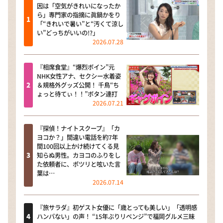
因は「空気がきれいになったか
ら」専門家の指摘に眞鍋かをり
「“きれいで暑い”と“汚くて涼し
い”どっちがいいの!?」
2026.07.28
『相席食堂』“爆烈ボイン”元
NHK女性アナ、セクシー水着姿
＆規格外グッズ公開！ 千鳥“ち
ょっと待てぃ！！”ボタン連打
2026.07.21
『探偵！ナイトスクープ』「カ
ヨコか？」間違い電話を約7年
間100回以上かけ続けてくる見
知らぬ男性。カヨコのふりをし
た依頼者に、ポツリと呟いた言
葉は…
2026.07.14
『旅サラダ』初ゲスト女優に「歳とっても美しい」「透明感
ハンパない」の声！ “15年ぶりリベンジ”で福岡グルメ三昧