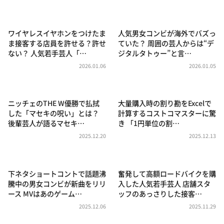
DAIGOも台所 ～きょうの献立 何にする？～
本日はダイアンなり！シーズン２
ワイヤレスイヤホンをつけたま
人気男女コンビが海外でバズっ
朝だ！生です旅サラダ
ま接客する店員を許せる？許せ
ていた？ 周囲の芸人からは“デ
ない？ 人気若手芸人「…
ジタルタトゥー”と言…
教えて！ニュースライブ 正義のミカタ
2026.01.06
2026.01.05
ＬＩＦＥ～夢のカタチ～
新婚さんいらっしゃい！
ニッチェのTHE W優勝で払拭
大量購入時の割り勘をExcelで
ポツンと一軒家
した「マセキの呪い」とは？
計算するコストコマスターに驚
後輩芸人が語るマセキ…
き 「1円単位の割…
ザキ山小屋本館
2025.12.20
2025.12.13
ぺこぱのまるスポ
アナ回覧板
下ネタショートコントで話題沸
奮発して高額ロードバイクを購
騰中の男女コンビが新曲をリリ
入した人気若手芸人 店舗スタ
ース MVはあのゲーム…
ッフのあっさりした接客…
2025.12.06
2025.11.29