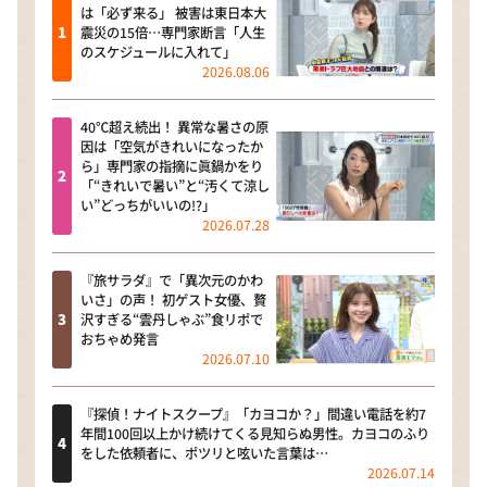
は「必ず来る」 被害は東日本大
震災の15倍…専門家断言「人生
のスケジュールに入れて」
2026.08.06
40℃超え続出！ 異常な暑さの原
因は「空気がきれいになったか
ら」専門家の指摘に眞鍋かをり
「“きれいで暑い”と“汚くて涼し
い”どっちがいいの!?」
2026.07.28
『旅サラダ』で「異次元のかわ
いさ」の声！ 初ゲスト女優、贅
沢すぎる“雲丹しゃぶ”食リポで
おちゃめ発言
2026.07.10
『探偵！ナイトスクープ』「カヨコか？」間違い電話を約7
年間100回以上かけ続けてくる見知らぬ男性。カヨコのふり
をした依頼者に、ポツリと呟いた言葉は…
2026.07.14