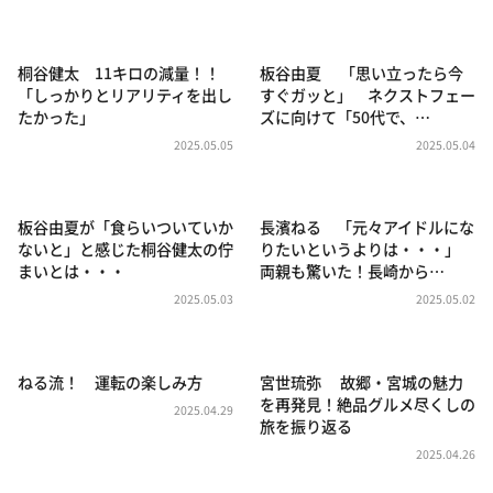
DAIGOも台所 ～きょうの献立 何にする？～
本日はダイアンなり！シーズン２
桐谷健太 11キロの減量！！
板谷由夏 「思い立ったら今
朝だ！生です旅サラダ
「しっかりとリアリティを出し
すぐガッと」 ネクストフェー
たかった」
ズに向けて「50代で、…
教えて！ニュースライブ 正義のミカタ
2025.05.05
2025.05.04
ＬＩＦＥ～夢のカタチ～
新婚さんいらっしゃい！
板谷由夏が「食らいついていか
長濱ねる 「元々アイドルにな
ポツンと一軒家
ないと」と感じた桐谷健太の佇
りたいというよりは・・・」
まいとは・・・
両親も驚いた！長崎から…
ザキ山小屋本館
2025.05.03
2025.05.02
ぺこぱのまるスポ
アナ回覧板
ねる流！ 運転の楽しみ方
宮世琉弥 故郷・宮城の魅力
を再発見！絶品グルメ尽くしの
2025.04.29
旅を振り返る
2025.04.26