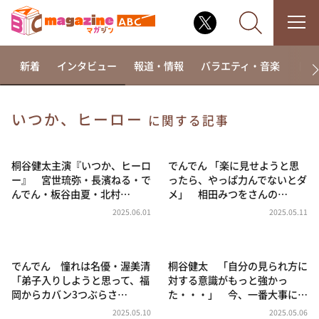
新着
インタビュー
報道・情報
バラエティ・音楽
ドラ
いつか、ヒーロー
に関する記事
なるみ・岡村の過ぎるTV
相席食堂
桐谷健太主演『いつか、ヒーロ
でんでん 「楽に見せようと思
ー』 宮世琉弥・長濱ねる・で
ったら、やっぱ力んでないとダ
これ余談なんですけど・・・
んでん・板谷由夏・北村…
メ」 相田みつをさんの…
～人生密着トークバラエティ！～ やすとものいたっ
2025.06.01
2025.05.11
て真剣です
探偵！ナイトスクープ
でんでん 憧れは名優・渥美清
桐谷健太 「自分の見られ方に
news おかえり
「弟子入りしようと思って、福
対する意識がもっと強かっ
河合＆A.B.C-Z塚田×福井アナ「なんでやねん！？」
岡からカバン3つぶらさ…
た・・・」 今、一番大事に…
（news おかえり）
2025.05.10
2025.05.06