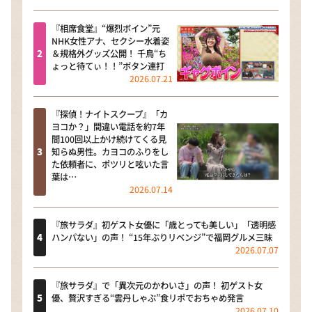
『相席食堂』“爆烈ボイン”元
NHK女性アナ、セクシー水着姿
＆規格外グッズ公開！ 千鳥“ち
ょっと待てぃ！！”ボタン連打
2026.07.21
『探偵！ナイトスクープ』「カ
ヨコか？」間違い電話を約7年
間100回以上かけ続けてくる見
知らぬ男性。カヨコのふりをし
た依頼者に、ポツリと呟いた言
葉は…
2026.07.14
『旅サラダ』初ゲスト女優に「歳とっても美しい」「透明感
ハンパない」の声！ “15年ぶりリベンジ”で福岡グルメ三昧
2026.07.07
『旅サラダ』で「異次元のかわいさ」の声！ 初ゲスト女
優、贅沢すぎる“雲丹しゃぶ”食リポでおちゃめ発言
2026.07.10