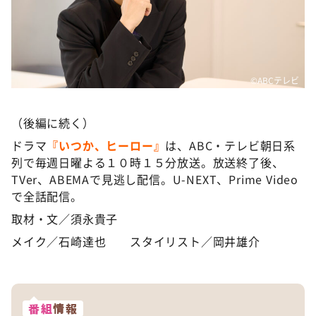
©️ABCテレビ
（後編に続く）
ドラマ
『いつか、ヒーロー』
は、ABC・テレビ朝日系
列で毎週日曜よる１０時１５分放送。放送終了後、
TVer、ABEMAで見逃し配信。U-NEXT、Prime Video
で全話配信。
取材・文／須永貴子
メイク／石崎達也 スタイリスト／岡井雄介
番組
情報