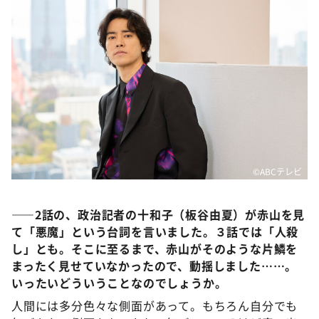
DAIGOも台所 ～きょうの献立 何にする？～
本日はダイアンなり！シーズン２
朝だ！生です旅サラダ
教えて！ニュースライブ 正義のミカタ
ＬＩＦＥ～夢のカタチ～
新婚さんいらっしゃい！
ポツンと一軒家
©️ABCテレビ
ザキ山小屋本館
ぺこぱのまるスポ
――2話の、政治記者の十和子（板谷由夏）が赤山を見
アナ回覧板
て「悪魔」という台詞を言いました。３話では「人殺
し」とも。そこに至るまで、赤山がそのような片鱗を
まったく見せていなかったので、動揺しました……。
いったいどういうことなのでしょうか。
人間には多分色々な側面があって。もちろん自分でも