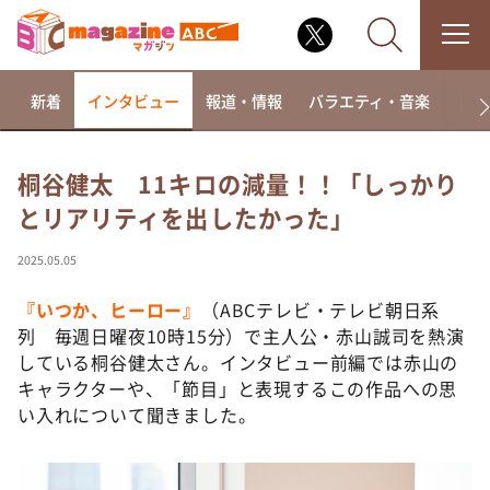
新着
インタビュー
報道・情報
バラエティ・音楽
ドラ
桐谷健太 11キロの減量！！「しっかり
とリアリティを出したかった」
なるみ・岡村の過ぎるTV
相席食堂
2025.05.05
これ余談なんですけど・・・
『いつか、ヒーロー』
（ABCテレビ・テレビ朝日系
～人生密着トークバラエティ！～ やすとものいたっ
列 毎週日曜夜10時15分）で主人公・赤山誠司を熱演
て真剣です
している桐谷健太さん。インタビュー前編では赤山の
探偵！ナイトスクープ
キャラクターや、「節目」と表現するこの作品への思
い入れについて聞きました。
news おかえり
河合＆A.B.C-Z塚田×福井アナ「なんでやねん！？」
（news おかえり）