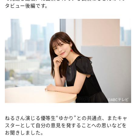
DAIGOも台所 ～きょうの献立 何にする？～
タビュー後編です。
本日はダイアンなり！シーズン２
朝だ！生です旅サラダ
教えて！ニュースライブ 正義のミカタ
ＬＩＦＥ～夢のカタチ～
新婚さんいらっしゃい！
ポツンと一軒家
ザキ山小屋本館
ぺこぱのまるスポ
アナ回覧板
©️ABCテレビ
ねるさん演じる優等生“ゆかり”との共通点、またキャ
スターとして自分の意見を発することへの思いなどを
お聞きしました。