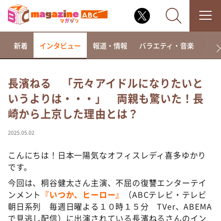
新着
インタビュー
報道・情報
バラエティ・音楽
ドラ
長濱ねる 「元々アイドルになりたいと
いうよりは・・・」 両親も驚いた！長
なるみ・岡村の過ぎるTV
崎から上京した理由とは？
相席食堂
これ余談なんですけど・・・
2025.05.02
～人生密着トークバラエティ！～ やすとものいたっ
て真剣です
こんにちは！日本一陽気なオフィスレディ喜多ゆかり
です。
探偵！ナイトスクープ
今回は、桐谷健太さん主演、不屈の復讐エンターテイ
news おかえり
ンメント
『いつか、ヒーロー』
（ABCテレビ・テレビ
河合＆A.B.C-Z塚田×福井アナ「なんでやねん！？」
朝日系列 毎週日曜よる１０時１５分 TVer、ABEMA
（news おかえり）
で見逃し配信）に出演されている長濱ねるさんのイン