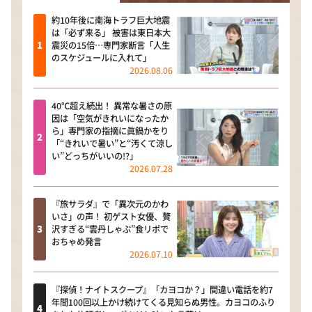
約10年後に南海トラフ巨大地震
は「必ず来る」 被害は東日本大
震災の15倍…専門家断言「人生
のスケジュールに入れて」
2026.08.06
40℃超え続出！ 異常な暑さの原
因は「空気がきれいになったか
ら」専門家の指摘に眞鍋かをり
「“きれいで暑い”と“汚くて涼し
い”どっちがいいの!?」
2026.07.28
『旅サラダ』で「異次元のかわ
いさ」の声！ 初ゲスト女優、贅
沢すぎる“雲丹しゃぶ”食リポで
おちゃめ発言
2026.07.10
『探偵！ナイトスクープ』「カヨコか？」間違い電話を約7
年間100回以上かけ続けてくる見知らぬ男性。カヨコのふり