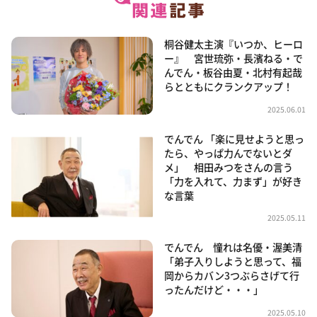
桐谷健太主演『いつか、ヒーロ
ー』 宮世琉弥・長濱ねる・で
んでん・板谷由夏・北村有起哉
らとともにクランクアップ！
2025.06.01
でんでん 「楽に見せようと思っ
たら、やっぱ力んでないとダ
メ」 相田みつをさんの言う
「力を入れて、力まず」が好き
な言葉
2025.05.11
でんでん 憧れは名優・渥美清
「弟子入りしようと思って、福
岡からカバン3つぶらさげて行
ったんだけど・・・」
2025.05.10