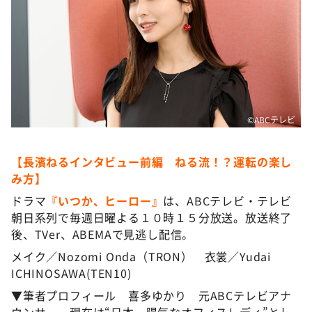
©️ABCテレビ
【長濱ねるインタビュー前編 ねる流！？運転の楽し
み方】
ドラマ
『いつか、ヒーロー』
は、ABCテレビ・テレビ
朝日系列で毎週日曜よる１０時１５分放送。放送終了
後、TVer、ABEMAで見逃し配信。
メイク／Nozomi Onda（TRON） 衣裳／Yudai
ICHINOSAWA(TEN10)
▼筆者プロフィール 喜多ゆかり 元ABCテレビアナ
ウンサー。現在は“日本一陽気なオフィスレディ”とし