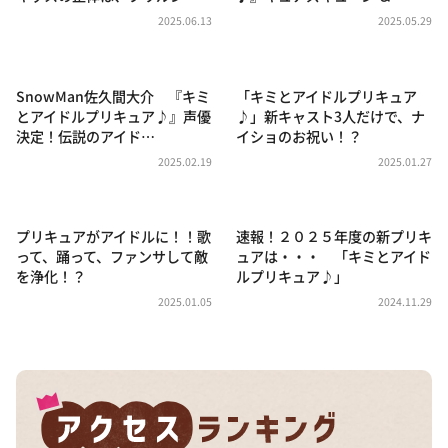
DAIGOも台所 ～きょうの献立 何にする？～
2025.06.13
2025.05.29
本日はダイアンなり！シーズン２
朝だ！生です旅サラダ
SnowMan佐久間大介 『キミ
「キミとアイドルプリキュア
教えて！ニュースライブ 正義のミカタ
とアイドルプリキュア♪』声優
♪」新キャスト3人だけで、ナ
決定！伝説のアイド…
イショのお祝い！？
ＬＩＦＥ～夢のカタチ～
2025.02.19
2025.01.27
新婚さんいらっしゃい！
ポツンと一軒家
プリキュアがアイドルに！！歌
速報！２０２５年度の新プリキ
ザキ山小屋本館
って、踊って、ファンサして敵
ュアは・・・ 「キミとアイド
を浄化！？
ルプリキュア♪」
ぺこぱのまるスポ
2025.01.05
2024.11.29
アナ回覧板