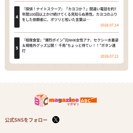
『探偵！ナイトスクープ』「カヨコか？」間違い電話を約7
年間100回以上かけ続けてくる見知らぬ男性。カヨコのふり
をした依頼者に、ポツリと呟いた言葉は…
2026.07.14
『相席食堂』“爆烈ボイン”元NHK女性アナ、セクシー水着姿
＆規格外グッズ公開！ 千鳥“ちょっと待てぃ！！”ボタン連
打
2026.07.21
公式SNSをフォロー