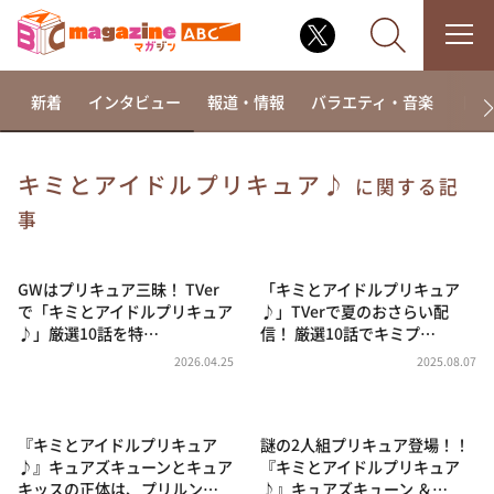
新着
インタビュー
報道・情報
バラエティ・音楽
ドラ
キミとアイドルプリキュア♪
に関する記
なるみ・岡村の過ぎるTV
事
相席食堂
GWはプリキュア三昧！ TVer
「キミとアイドルプリキュア
これ余談なんですけど・・・
で「キミとアイドルプリキュア
♪」TVerで夏のおさらい配
～人生密着トークバラエティ！～ やすとものいたっ
♪」厳選10話を特…
信！ 厳選10話でキミプ…
て真剣です
2026.04.25
2025.08.07
探偵！ナイトスクープ
news おかえり
『キミとアイドルプリキュア
謎の2人組プリキュア登場！！
河合＆A.B.C-Z塚田×福井アナ「なんでやねん！？」
（news おかえり）
♪』キュアズキューンとキュア
『キミとアイドルプリキュア
キッスの正体は、プリルン…
♪』キュアズキューン ＆…