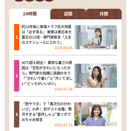
24時間
週間
月間
約10年後に南海トラフ巨大地震
は「必ず来る」 被害は東日本大
震災の15倍…専門家断言「人生
のスケジュールに入れて」
2026.08.06
40℃超え続出！ 異常な暑さの原
因は「空気がきれいになったか
ら」専門家の指摘に眞鍋かをり
「“きれいで暑い”と“汚くて涼し
い”どっちがいいの!?」
2026.07.28
『旅サラダ』で「異次元のかわ
いさ」の声！ 初ゲスト女優、贅
沢すぎる“雲丹しゃぶ”食リポで
おちゃめ発言
2026.07.10