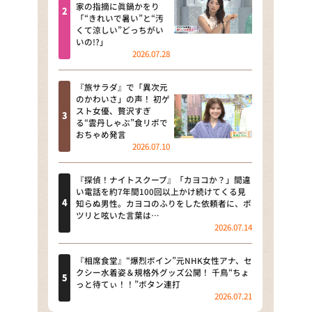
河合＆A.B.C-Z塚田×福井アナ
家の指摘に眞鍋かをり
「“きれいで暑い”と“汚
「なんでやねん！？」（news お
くて涼しい”どっちがい
かえり）
いの!?」
2026.07.28
DAIGOも台所 ～きょうの献立 何
にする？～
『旅サラダ』で「異次元
のかわいさ」の声！ 初ゲ
本日はダイアンなり！シーズン２
スト女優、贅沢すぎ
る“雲丹しゃぶ”食リポで
朝だ！生です旅サラダ
おちゃめ発言
2026.07.10
教えて！ニュースライブ 正義の
ミカタ
『探偵！ナイトスクープ』「カヨコか？」間違
い電話を約7年間100回以上かけ続けてくる見
ＬＩＦＥ～夢のカタチ～
知らぬ男性。カヨコのふりをした依頼者に、ポ
ツリと呟いた言葉は…
2026.07.14
新婚さんいらっしゃい！
ポツンと一軒家
『相席食堂』“爆烈ボイン”元NHK女性アナ、セ
クシー水着姿＆規格外グッズ公開！ 千鳥“ちょ
っと待てぃ！！”ボタン連打
ザキ山小屋本館
2026.07.21