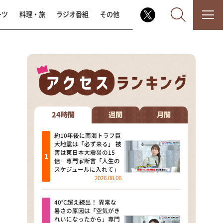
ーツ
料理・旅
ラジオ番組
その他
なるみ・岡村の過ぎるTV
相席食堂
24時間
週間
月間
これ余談なんですけど・・・
約10年後に南海トラフ巨
大地震は「必ず来る」 被
害は東日本大震災の15
～人生密着トークバラエティ！
倍…専門家断言「人生の
～ やすとものいたって真剣です
スケジュールに入れて」
2026.08.06
探偵！ナイトスクープ
40℃超え続出！ 異常な
news おかえり
暑さの原因は「空気がき
れいになったから」専門