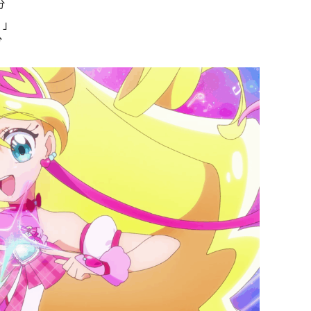
分
！」
分