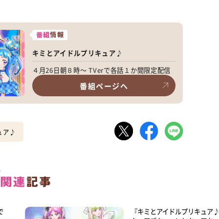
番組
情報
キミとアイドルプリキュア♪
４月26日朝８時～ TVerで各話１か間限定配信
番組ページへ
ュア♪
で
『キミとアイドルプリキュア