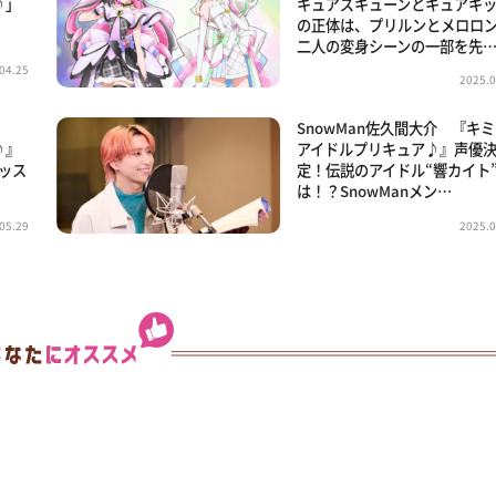
♪」
キュアズキューンとキュアキ
の正体は、プリルンとメロロ
二人の変身シーンの一部を先
04.25
2025.0
！
SnowMan佐久間大介 『キ
♪』
アイドルプリキュア♪』声優
キッス
定！伝説のアイドル“響カイト
は！？SnowManメン…
05.29
2025.0