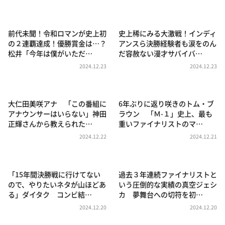
DAIGOも台所 ～きょうの献立 何にする？～
本日はダイアンなり！シーズン２
前代未聞！令和ロマンが史上初
史上稀にみる大激戦！インディ
朝だ！生です旅サラダ
の２連覇達成！優勝賞金は…？
アンスら決勝経験者も涙をのん
松井「今年は僕がいただ…
だ容赦ない漫才サバイバ…
教えて！ニュースライブ 正義のミカタ
2024.12.23
2024.12.23
ＬＩＦＥ～夢のカタチ～
新婚さんいらっしゃい！
大仁田美咲アナ 「この番組に
6年ぶりに返り咲きのトム・ブ
ポツンと一軒家
アナウンサーはいらない」神田
ラウン 「Ｍ-１」史上、最も
正輝さんから教えられた…
重いファイナリストのマ…
ザキ山小屋本館
2024.12.22
2024.12.21
ぺこぱのまるスポ
アナ回覧板
「15年間決勝戦に行けてない
過去３年連続ファイナリストと
ので、やりたいネタが山ほどあ
いう圧倒的な実績の真空ジェシ
る」ダイタク コンビ結…
カ 夢舞台への切符を初…
2024.12.20
2024.12.20