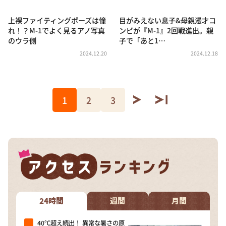
上裸ファイティングポーズは憧
目がみえない息子&母親漫才コ
れ！？M-1でよく見るアノ写真
ンビが『M-1』2回戦進出。親
のウラ側
子で「あと1…
2024.12.20
2024.12.18
1
2
3
24時間
週間
月間
40℃超え続出！ 異常な暑さの原