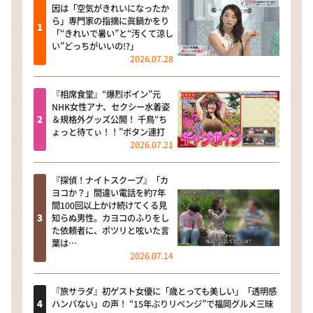
因は「空気がきれいになったか
ら」専門家の指摘に眞鍋かをり
「“きれいで暑い”と“汚くて涼し
い”どっちがいいの!?」
2026.07.28
『相席食堂』“爆烈ボイン”元
NHK女性アナ、セクシー水着姿
＆規格外グッズ公開！ 千鳥“ち
ょっと待てぃ！！”ボタン連打
2026.07.21
『探偵！ナイトスクープ』「カ
ヨコか？」間違い電話を約7年
間100回以上かけ続けてくる見
知らぬ男性。カヨコのふりをし
た依頼者に、ポツリと呟いた言
葉は…
2026.07.14
『旅サラダ』初ゲスト女優に「歳とっても美しい」「透明感
ハンパない」の声！ “15年ぶりリベンジ”で福岡グルメ三昧