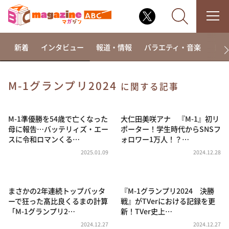
新着
インタビュー
報道・情報
バラエティ・音楽
ドラ
M-1グランプリ2024
に関する記事
なるみ・岡村の過ぎるTV
相席食堂
M-1準優勝を54歳で亡くなった
大仁田美咲アナ 『M-1』初リ
母に報告…バッテリィズ・エー
ポーター！学生時代からSNSフ
これ余談なんですけど・・・
スに令和ロマンくる…
ォロワー1万人！？…
～人生密着トークバラエティ！～ やすとものいたっ
2025.01.09
2024.12.28
て真剣です
探偵！ナイトスクープ
まさかの2年連続トップバッタ
『M-1グランプリ2024 決勝
news おかえり
ーで狂った髙比良くるまの計算
戦』がTVerにおける記録を更
河合＆A.B.C-Z塚田×福井アナ「なんでやねん！？」
「M-1グランプリ2…
新！TVer史上…
（news おかえり）
2024.12.27
2024.12.27