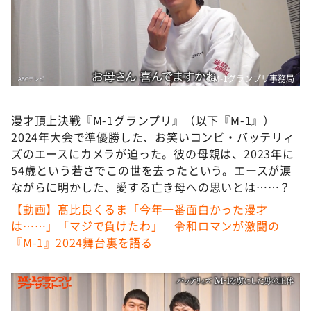
DAIGOも台所 ～きょうの献立 何にする？～
本日はダイアンなり！シーズン２
朝だ！生です旅サラダ
教えて！ニュースライブ 正義のミカタ
©️M-1グランプリ事務局
ＬＩＦＥ～夢のカタチ～
漫才頂上決戦『M-1グランプリ』（以下『M-1』）
新婚さんいらっしゃい！
2024年大会で準優勝した、お笑いコンビ・バッテリィ
ポツンと一軒家
ズのエースにカメラが迫った。彼の母親は、2023年に
54歳という若さでこの世を去ったという。エースが涙
ザキ山小屋本館
ながらに明かした、愛する亡き母への思いとは……？
ぺこぱのまるスポ
【動画】髙比良くるま「今年一番面白かった漫才
アナ回覧板
は……」「マジで負けたわ」 令和ロマンが激闘の
『M-1』2024舞台裏を語る