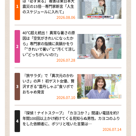
は「必ず来る」 被害は東日本大
震災の15倍…専門家断言「人生
のスケジュールに入れて」
2026.08.06
40℃超え続出！ 異常な暑さの原
因は「空気がきれいになったか
ら」専門家の指摘に眞鍋かをり
「“きれいで暑い”と“汚くて涼し
い”どっちがいいの!?」
2026.07.28
『旅サラダ』で「異次元のかわ
いさ」の声！ 初ゲスト女優、贅
沢すぎる“雲丹しゃぶ”食リポで
おちゃめ発言
2026.07.10
『探偵！ナイトスクープ』「カヨコか？」間違い電話を約7
年間100回以上かけ続けてくる見知らぬ男性。カヨコのふり
をした依頼者に、ポツリと呟いた言葉は…
2026.07.14