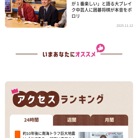
が１番楽しい」と語る大ブレイ
ク中芸人に囲碁将棋が本音をポ
ロリ
2025.11.12
24時間
週間
月間
約10年後に南海トラフ巨大地震