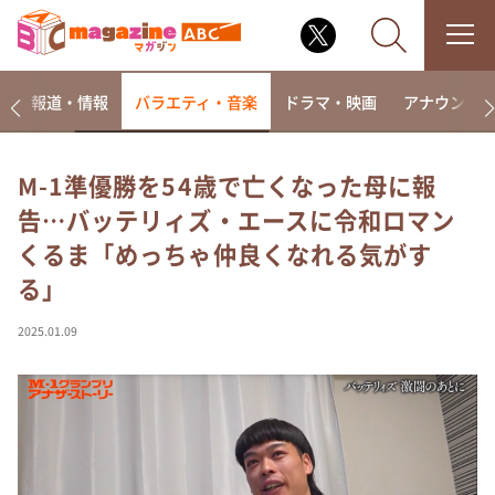
ー
報道・情報
バラエティ・音楽
ドラマ・映画
アナウンサ
M-1準優勝を54歳で亡くなった母に報
告…バッテリィズ・エースに令和ロマン
なるみ・岡村の過ぎるTV
くるま「めっちゃ仲良くなれる気がす
相席食堂
る」
これ余談なんですけど・・・
～人生密着トークバラエティ！～ やすとものいたっ
2025.01.09
て真剣です
探偵！ナイトスクープ
news おかえり
河合＆A.B.C-Z塚田×福井アナ「なんでやねん！？」
（news おかえり）