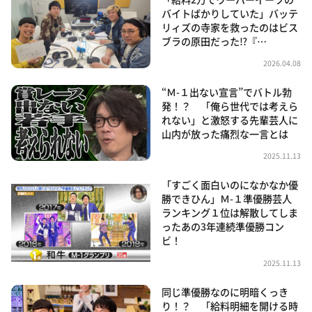
バイトばかりしていた」バッテ
リィズの寺家を救ったのはビス
ブラの原田だった⁉『…
2026.04.08
“Ｍ-１出ない宣言”でバトル勃
発！？ 「俺ら世代では考えら
れない」と激怒する先輩芸人に
山内が放った痛烈な一言とは
2025.11.13
「すごく面白いのになかなか優
勝できひん」Ｍ-１準優勝芸人
ランキング１位は解散してしま
ったあの3年連続準優勝コン
ビ！
2025.11.13
同じ準優勝なのに明暗くっき
り！？ 「給料明細を開ける時