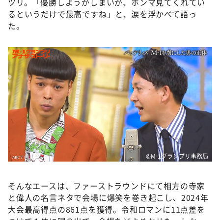
ツリ。「優勝しようがしまいが、ホンマ見てくれてい
るというだけで最高ですね」と、涙を浮かべて語っ
た。
©️M-1グランプリ事務局
そんなエースは、ファーストラウンドにて相方の寺家
と偉人の名言ネタで会場に爆笑を巻き起こし、2024年
大会最高得点の861点を獲得。令和ロマンに11点差を