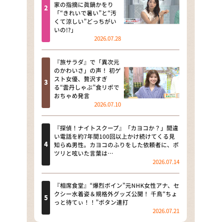
河合＆A.B.C-Z塚田×福井アナ
家の指摘に眞鍋かをり
「“きれいで暑い”と“汚
「なんでやねん！？」（news お
くて涼しい”どっちがい
かえり）
いの!?」
2026.07.28
DAIGOも台所 ～きょうの献立 何
にする？～
『旅サラダ』で「異次元
のかわいさ」の声！ 初ゲ
本日はダイアンなり！シーズン２
スト女優、贅沢すぎ
る“雲丹しゃぶ”食リポで
朝だ！生です旅サラダ
おちゃめ発言
2026.07.10
教えて！ニュースライブ 正義の
ミカタ
『探偵！ナイトスクープ』「カヨコか？」間違
い電話を約7年間100回以上かけ続けてくる見
ＬＩＦＥ～夢のカタチ～
知らぬ男性。カヨコのふりをした依頼者に、ポ
ツリと呟いた言葉は…
2026.07.14
新婚さんいらっしゃい！
ポツンと一軒家
『相席食堂』“爆烈ボイン”元NHK女性アナ、セ
クシー水着姿＆規格外グッズ公開！ 千鳥“ちょ
っと待てぃ！！”ボタン連打
ザキ山小屋本館
2026.07.21