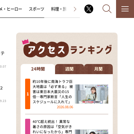
メ・ヒーロー
スポーツ
料理・旅
ラジオ番組
その他
イテ
なるみ・岡村の過ぎるTV
0.07
相席食堂
24時間
週間
月間
これ余談なんですけど・・・
約10年後に南海トラフ巨
大地震は「必ず来る」 被
」２
害は東日本大震災の15
～人生密着トークバラエティ！
倍…専門家断言「人生の
～ やすとものいたって真剣です
9.23
スケジュールに入れて」
2026.08.06
探偵！ナイトスクープ
40℃超え続出！ 異常な
news おかえり
暑さの原因は「空気がき
れいになったから」専門