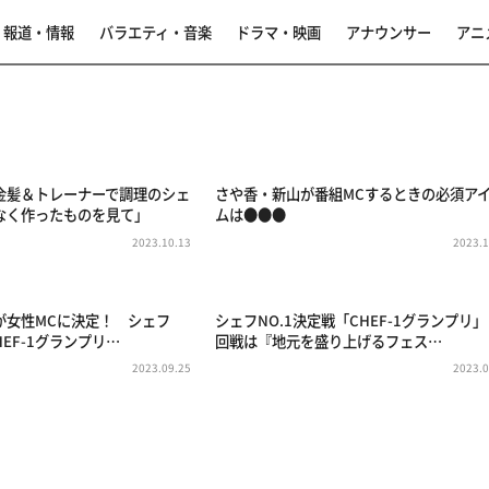
報道・情報
バラエティ・音楽
ドラマ・映画
アナウンサー
アニ
事
金髪＆トレーナーで調理のシェ
さや香・新山が番組MCするときの必須ア
なく作ったものを見て」
ムは●●●
2023.10.13
2023.1
が女性MCに決定！ シェフ
シェフNO.1決定戦「CHEF-1グランプリ
HEF-1グランプリ…
回戦は『地元を盛り上げるフェス…
2023.09.25
2023.0